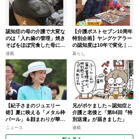
認知症の母の介護で大変な
【介護ポストセブン10周年
のは「入れ歯の管理」焼き
特別企画】ヤングケアラー
そばをほぼ完食した母に息
の認知度は10年で変化｜流
子が血の気が引いた理由
行語大賞にノミネート、法
連載
暮らし
律にも明記されたが果たし
て現在は？
【紀子さまのジュエリー
兄がボケました～認知症と
術】夏に映える「メタル枠
介護と老後と「第84回『特
パール」＆顔まわりが華や
別送達』が届きました」
ぐ「揺れる一粒」の使い分
ニュース
連載
け方