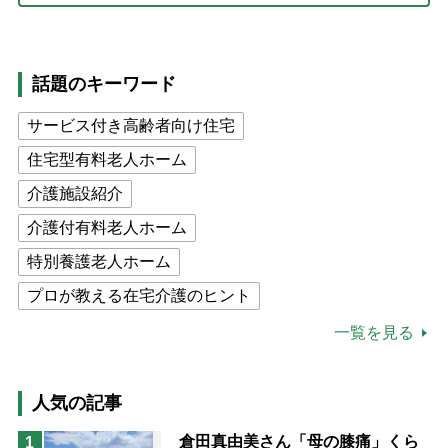
話題のキーワード
サービス付き高齢者向け住宅
住宅型有料老人ホーム
介護施設紹介
介護付有料老人ホーム
特別養護老人ホーム
プロが教える在宅介護のヒント
公的介護保険制度
介護食
一覧を見る
高木ブー
ケアマネジャー
猫が母になつきません
人気の記事
息子の遠距離介護サバイバル術
倉田真由美さん「母の膝痛」くら
1