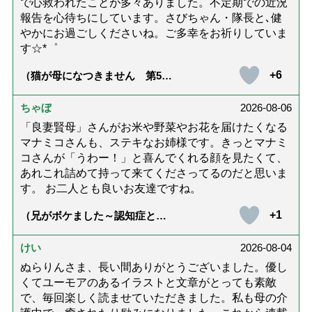
で心救われたことが多々ありました。不定期での近況
報告を心待ちにしています。さびちゃん・隊長と､健
やかにお過ごしくださいね。ご多幸をお祈りしていま
す☆*゜
+6
（猫が母になつきません 第500
話「ありがとう」【最終話】）
ちゃぼ
2026-08-06
「良妻賢母」さんがお米や野菜やお花を届けたくなる
マナミコさんも、ステキなお姉様です。きっとマナミ
コさんが「うわー！」と喜んでくれる顔を見たくて、
あれこれ詰めて持って来てくださってるのだと思いま
す。 お二人とも良いお友達ですね。
+1
（兄がボケました～認知症と介
護と老後と「第84回『特別送
達』が届きました」）
けい
2026-08-04
ぬらりんさま、長い間ありがとうございました。優し
くてユーモアのあるイラストと文章がとっても素敵
で、毎回楽しく読ませていただきました。私も母の介