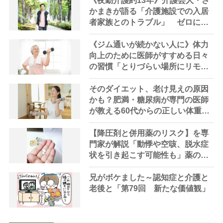
《夜勤介護約13年》介護芸人・さ
かまきが語る「介護施設での入居
者家族とのトラブル」 ゼロには
できない「転倒事故」へのクレー
ムに現場は疲弊
《ジム通いが続かない人に》体力
向上のために医師がすすめる日々
の習慣「とりづらい場所にリモコ
ン」でも運動に、寝る前には寝転
んで「自転車こぎ」
そのダイエット、老け見えの原因
かも？肥満・糖尿病が専門の医師
が教える60代からの正しい体重管
理術
【降圧剤と併用薬のリスク】を専
門家が解説「動悸や空咳、脱水症
状を引き起こす可能性も」薬のタ
イプ別副作用の確認を
兄がボケました～認知症と介護と
老後と「第79回 新たな価値観」