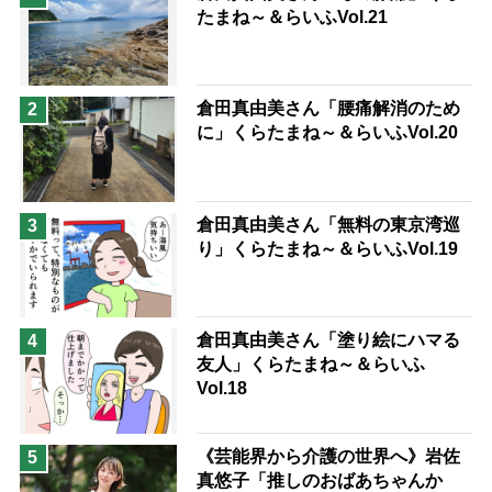
たまね～＆らいふVol.21
兄がボケました
便利なサービス
予防法
倉田真由美さん「腰痛解消のため
2
に」くらたまね～＆らいふVol.20
倉田真由美さん「無料の東京湾巡
3
り」くらたまね～＆らいふVol.19
倉田真由美さん「塗り絵にハマる
4
友人」くらたまね～＆らいふ
Vol.18
《芸能界から介護の世界へ》岩佐
5
真悠子「推しのおばあちゃんか