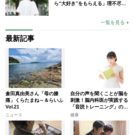
ら“大好き”をもらえる」理不尽さ
も吹き飛ぶ“やりがい”、介護の現
場は「愛おしい」
一覧を見る
最新記事
倉田真由美さん「母の膝
自分の声を聞くことが脳を
痛」くらたまね～＆らいふ
刺激！脳内科医が実践する
Vol.21
「音読トレーニング」の極
意
ニュース
健康