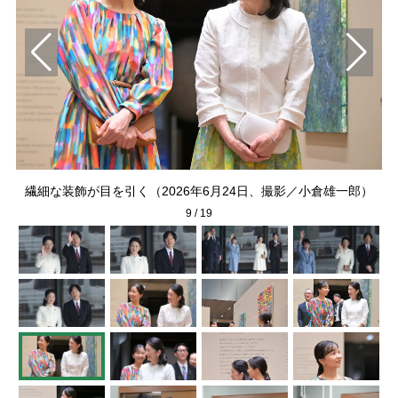
一
ス
繊細な装飾が目を引く（2026年6月24日、撮影／小倉雄一郎）
9
/
19