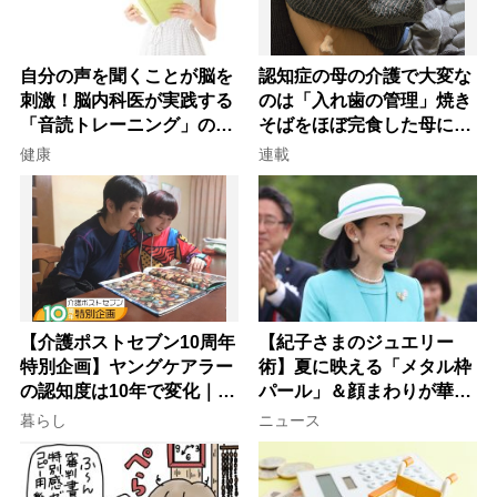
自分の声を聞くことが脳を
認知症の母の介護で大変な
刺激！脳内科医が実践する
のは「入れ歯の管理」焼き
「音読トレーニング」の極
そばをほぼ完食した母に息
意
子が血の気が引いた理由
健康
連載
【介護ポストセブン10周年
【紀子さまのジュエリー
特別企画】ヤングケアラー
術】夏に映える「メタル枠
の認知度は10年で変化｜流
パール」＆顔まわりが華や
行語大賞にノミネート、法
ぐ「揺れる一粒」の使い分
暮らし
ニュース
律にも明記されたが果たし
け方
て現在は？