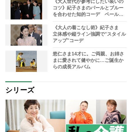
感”
《大人世代が参考にしたい装いの
コツ》紀子さまのパールとブルー
を合わせた知的コーデ ペールカ
ラーは肌を明るく見せるのに最
適
《大人の着こなし術》紀子さま
立体感や縦ライン強調で“スタイル
アップ”コーデ
悠仁さま14才に。ご両親、お姉さ
まに愛されて健やかに…ご誕生か
らの成長アルバム
シリーズ