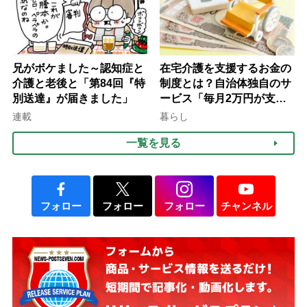
兄がボケました～認知症と
在宅介護を支援するお金の
介護と老後と「第84回『特
制度とは？自治体独自のサ
別送達』が届きました」
ービス「毎月2万円が支給
される」ケースも【FP解
連載
暮らし
説】
一覧を見る
フォロー
フォロー
フォロー
チャンネル