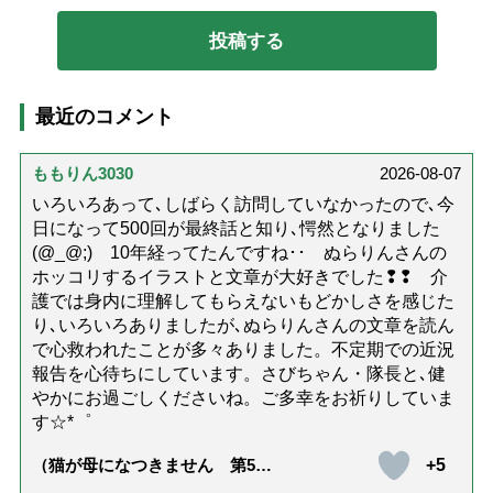
最近のコメント
ももりん3030
2026-08-07
いろいろあって､しばらく訪問していなかったので､今
日になって500回が最終話と知り､愕然となりました
(@_@;) 10年経ってたんですね･･ ぬらりんさんの
ホッコリするイラストと文章が大好きでした❢❢ 介
護では身内に理解してもらえないもどかしさを感じた
り､いろいろありましたが､ぬらりんさんの文章を読ん
で心救われたことが多々ありました。不定期での近況
報告を心待ちにしています。さびちゃん・隊長と､健
やかにお過ごしくださいね。ご多幸をお祈りしていま
す☆*゜
+5
（猫が母になつきません 第500
話「ありがとう」【最終話】）