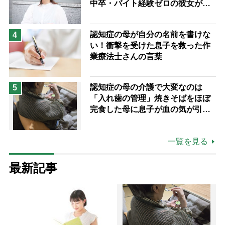
中卒・バイト経験ゼロの彼女が見
つけた“居場所”「社会の役に立ち
ながら自分らしくいられる」
認知症の母が自分の名前を書けな
4
い！衝撃を受けた息子を救った作
業療法士さんの言葉
認知症の母の介護で大変なのは
5
「入れ歯の管理」焼きそばをほぼ
完食した母に息子が血の気が引い
た理由
一覧を見る
最新記事