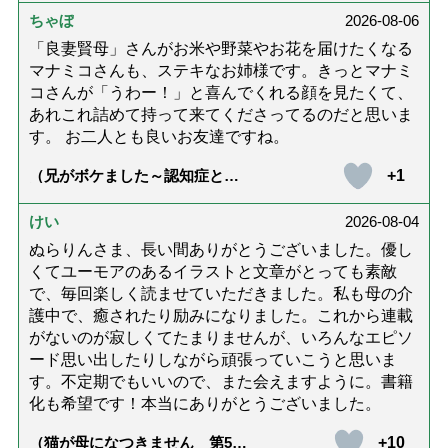
ちゃぼ
2026-08-06
「良妻賢母」さんがお米や野菜やお花を届けたくなる
マナミコさんも、ステキなお姉様です。きっとマナミ
コさんが「うわー！」と喜んでくれる顔を見たくて、
あれこれ詰めて持って来てくださってるのだと思いま
す。 お二人とも良いお友達ですね。
+1
（兄がボケました～認知症と介
護と老後と「第84回『特別送
達』が届きました」）
けい
2026-08-04
ぬらりんさま、長い間ありがとうございました。優し
くてユーモアのあるイラストと文章がとっても素敵
で、毎回楽しく読ませていただきました。私も母の介
護中で、癒されたり励みになりました。これから連載
がないのが寂しくてたまりませんが、いろんなエピソ
ード思い出したりしながら頑張っていこうと思いま
す。不定期でもいいので、また会えますように。書籍
化も希望です！本当にありがとうございました。
+10
（猫が母になつきません 第500