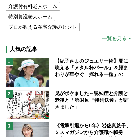
介護付有料老人ホーム
特別養護老人ホーム
プロが教える在宅介護のヒント
公的介護保険制度
介護食
一覧を見る
高木ブー
ケアマネジャー
人気の記事
猫が母になつきません
【紀子さまのジュエリー術】夏に
1
映える「メタル枠パール」＆顔ま
息子の遠距離介護サバイバル術
わりが華やぐ「揺れる一粒」の使
兄がボケました
便利なサービス
い分け方
予防法
兄がボケました～認知症と介護と
2
老後と「第84回『特別送達』が届
きました」
《電撃引退から6年》岩佐真悠子、
3
ミスマガジンから介護職へ転身