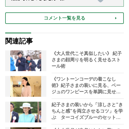
話「ありがとう」【最終話】）
コメント一覧を見る
関連記事
《大人世代こそ真似したい》 紀子
さまの顔周りを明るく見せるスト
ール術
《ワントーンコーデの着こなし
術》紀子さまの装いに見る、ベー
ジュのワンピースを単調に見せな
い工夫
紀子さまの装いから「涼しさと”き
ちんと感”を両立させるコツ」を学
ぶ ターコイズブルーのセットア
ップで初夏に映える“上品な抜け