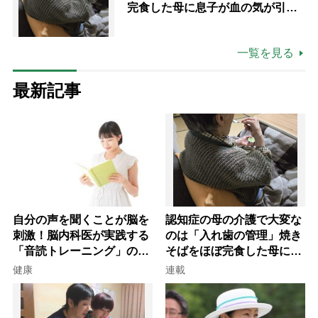
完食した母に息子が血の気が引い
た理由
一覧を見る
最新記事
自分の声を聞くことが脳を
認知症の母の介護で大変な
刺激！脳内科医が実践する
のは「入れ歯の管理」焼き
「音読トレーニング」の極
そばをほぼ完食した母に息
意
子が血の気が引いた理由
健康
連載