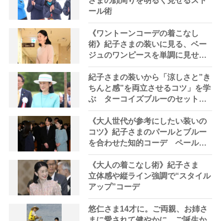
さまの顔周りを明るく見せるスト
ール術
《ワントーンコーデの着こなし
術》紀子さまの装いに見る、ベー
ジュのワンピースを単調に見せな
い工夫
紀子さまの装いから「涼しさと”き
ちんと感”を両立させるコツ」を学
ぶ ターコイズブルーのセットア
ップで初夏に映える“上品な抜け
感”
《大人世代が参考にしたい装いの
コツ》紀子さまのパールとブルー
を合わせた知的コーデ ペールカ
ラーは肌を明るく見せるのに最
適
《大人の着こなし術》紀子さま
立体感や縦ライン強調で“スタイル
アップ”コーデ
悠仁さま14才に。ご両親、お姉さ
まに愛されて健やかに…ご誕生か