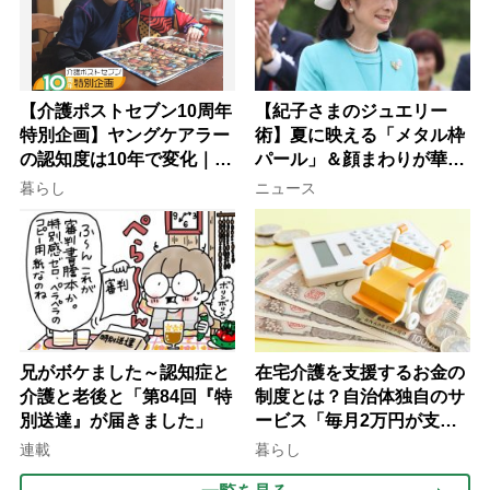
【介護ポストセブン10周年
【紀子さまのジュエリー
特別企画】ヤングケアラー
術】夏に映える「メタル枠
の認知度は10年で変化｜流
パール」＆顔まわりが華や
行語大賞にノミネート、法
ぐ「揺れる一粒」の使い分
暮らし
ニュース
律にも明記されたが果たし
け方
て現在は？
兄がボケました～認知症と
在宅介護を支援するお金の
介護と老後と「第84回『特
制度とは？自治体独自のサ
別送達』が届きました」
ービス「毎月2万円が支給
される」ケースも【FP解
連載
暮らし
説】