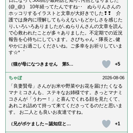
日になって500回が最終話と知り､愕然となりました
(@_@;) 10年経ってたんですね･･ ぬらりんさんの
ホッコリするイラストと文章が大好きでした❢❢ 介
護では身内に理解してもらえないもどかしさを感じた
り､いろいろありましたが､ぬらりんさんの文章を読ん
で心救われたことが多々ありました。不定期での近況
報告を心待ちにしています。さびちゃん・隊長と､健
やかにお過ごしくださいね。ご多幸をお祈りしていま
す☆*゜
+5
（猫が母になつきません 第500
話「ありがとう」【最終話】）
ちゃぼ
2026-08-06
「良妻賢母」さんがお米や野菜やお花を届けたくなる
マナミコさんも、ステキなお姉様です。きっとマナミ
コさんが「うわー！」と喜んでくれる顔を見たくて、
あれこれ詰めて持って来てくださってるのだと思いま
す。 お二人とも良いお友達ですね。
+1
（兄がボケました～認知症と介
護と老後と「第84回『特別送
達』が届きました」）