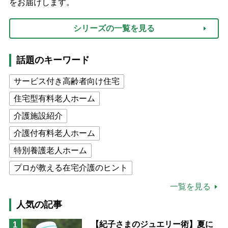
をお届けします。
シリーズの一覧を見る
話題のキーワード
サービス付き高齢者向け住宅
住宅型有料老人ホーム
介護施設紹介
介護付有料老人ホーム
特別養護老人ホーム
プロが教える在宅介護のヒント
公的介護保険制度
介護食
一覧を見る
高木ブー
ケアマネジャー
人気の記事
猫が母になつきません
【紀子さまのジュエリー術】夏に
1