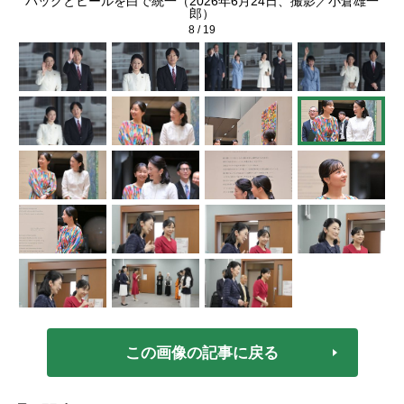
雄一
バッグとヒールを白で統一（2026年6月24日、撮影／小倉雄一
郎）
8
/
19
この画像の記事に戻る