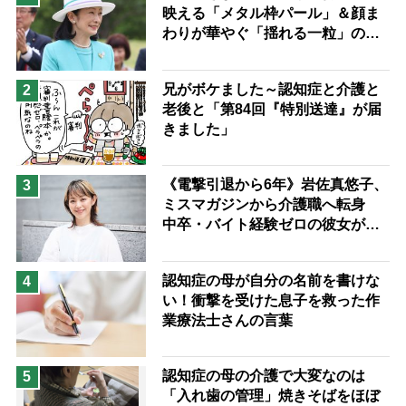
映える「メタル枠パール」＆顔ま
息子の遠距離介護サバイバル術
わりが華やぐ「揺れる一粒」の使
兄がボケました
便利なサービス
い分け方
予防法
兄がボケました～認知症と介護と
2
老後と「第84回『特別送達』が届
きました」
《電撃引退から6年》岩佐真悠子、
3
ミスマガジンから介護職へ転身
中卒・バイト経験ゼロの彼女が見
つけた“居場所”「社会の役に立ち
ながら自分らしくいられる」
認知症の母が自分の名前を書けな
4
い！衝撃を受けた息子を救った作
業療法士さんの言葉
認知症の母の介護で大変なのは
5
「入れ歯の管理」焼きそばをほぼ