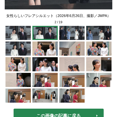
日、
高
女性らしいフレアシルエット（2026年6月26日、撮影／JMPA）
2
/
19
この画像の記事に戻る