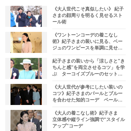
《大人世代こそ真似したい》 紀子
さまの顔周りを明るく見せるスト
ール術
《ワントーンコーデの着こなし
術》紀子さまの装いに見る、ベー
ジュのワンピースを単調に見せな
い工夫
紀子さまの装いから「涼しさと”き
ちんと感”を両立させるコツ」を学
ぶ ターコイズブルーのセットア
ップで初夏に映える“上品な抜け
感”
《大人世代が参考にしたい装いの
コツ》紀子さまのパールとブルー
を合わせた知的コーデ ペールカ
ラーは肌を明るく見せるのに最
適
《大人の着こなし術》紀子さま
立体感や縦ライン強調で“スタイル
アップ”コーデ