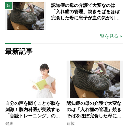
認知症の母の介護で大変なのは
5
「入れ歯の管理」焼きそばをほぼ
完食した母に息子が血の気が引い
た理由
一覧を見る
最新記事
自分の声を聞くことが脳を
認知症の母の介護で大変な
刺激！脳内科医が実践する
のは「入れ歯の管理」焼き
「音読トレーニング」の極
そばをほぼ完食した母に息
意
子が血の気が引いた理由
健康
連載