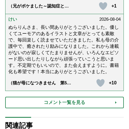
+1
（兄がボケました～認知症と介
護と老後と「第84回『特別送
達』が届きました」）
けい
2026-08-04
ぬらりんさま、長い間ありがとうございました。優し
くてユーモアのあるイラストと文章がとっても素敵
で、毎回楽しく読ませていただきました。私も母の介
護中で、癒されたり励みになりました。これから連載
がないのが寂しくてたまりませんが、いろんなエピソ
ード思い出したりしながら頑張っていこうと思いま
す。不定期でもいいので、また会えますように。書籍
化も希望です！本当にありがとうございました。
+10
（猫が母になつきません 第500
話「ありがとう」【最終話】）
コメント一覧を見る
関連記事