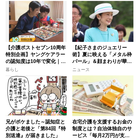
【介護ポストセブン10周年
【紀子さまのジュエリー
特別企画】ヤングケアラー
術】夏に映える「メタル枠
の認知度は10年で変化｜流
パール」＆顔まわりが華や
行語大賞にノミネート、法
ぐ「揺れる一粒」の使い分
暮らし
ニュース
律にも明記されたが果たし
け方
て現在は？
兄がボケました～認知症と
在宅介護を支援するお金の
介護と老後と「第84回『特
制度とは？自治体独自のサ
別送達』が届きました」
ービス「毎月2万円が支給