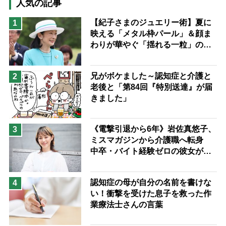
高木ブー
ケアマネジャー
人気の記事
猫が母になつきません
【紀子さまのジュエリー術】夏に
1
映える「メタル枠パール」＆顔ま
息子の遠距離介護サバイバル術
わりが華やぐ「揺れる一粒」の使
兄がボケました
便利なサービス
い分け方
予防法
兄がボケました～認知症と介護と
2
老後と「第84回『特別送達』が届
きました」
《電撃引退から6年》岩佐真悠子、
3
ミスマガジンから介護職へ転身
中卒・バイト経験ゼロの彼女が見
つけた“居場所”「社会の役に立ち
ながら自分らしくいられる」
認知症の母が自分の名前を書けな
4
い！衝撃を受けた息子を救った作
業療法士さんの言葉