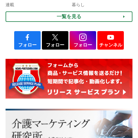
される」ケースも【FP解
連載
暮らし
説】
一覧を見る
フォロー
フォロー
フォロー
チャンネル