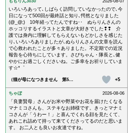
ももりん3030
2026-08-07
いろいろあって､しばらく訪問していなかったので､今
日になって500回が最終話と知り､愕然となりました
(@_@;) 10年経ってたんですね･･ ぬらりんさんの
ホッコリするイラストと文章が大好きでした❢❢ 介
護では身内に理解してもらえないもどかしさを感じた
り､いろいろありましたが､ぬらりんさんの文章を読ん
で心救われたことが多々ありました。不定期での近況
報告を心待ちにしています。さびちゃん・隊長と､健
やかにお過ごしくださいね。ご多幸をお祈りしていま
す☆*゜
+5
（猫が母になつきません 第500
話「ありがとう」【最終話】）
ちゃぼ
2026-08-06
「良妻賢母」さんがお米や野菜やお花を届けたくなる
マナミコさんも、ステキなお姉様です。きっとマナミ
コさんが「うわー！」と喜んでくれる顔を見たくて、
あれこれ詰めて持って来てくださってるのだと思いま
す。 お二人とも良いお友達ですね。