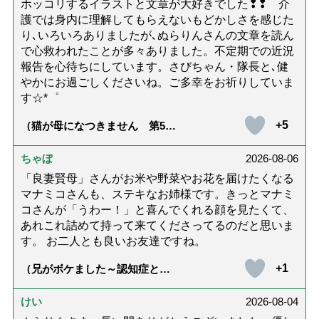
ホッコリするイラストと文章が大好きでした❢❢ 介
護では身内に理解してもらえないもどかしさを感じた
り､いろいろありましたが､ぬらりんさんの文章を読ん
で心救われたことが多々ありました。不定期での近況
報告を心待ちにしています。さびちゃん・隊長と､健
やかにお過ごしくださいね。ご多幸をお祈りしていま
す☆*゜
+5
（猫が母になつきません 第500
話「ありがとう」【最終話】）
ちゃぼ
2026-08-06
「良妻賢母」さんがお米や野菜やお花を届けたくなる
マナミコさんも、ステキなお姉様です。きっとマナミ
コさんが「うわー！」と喜んでくれる顔を見たくて、
あれこれ詰めて持って来てくださってるのだと思いま
す。 お二人とも良いお友達ですね。
+1
（兄がボケました～認知症と介
護と老後と「第84回『特別送
達』が届きました」）
けい
2026-08-04