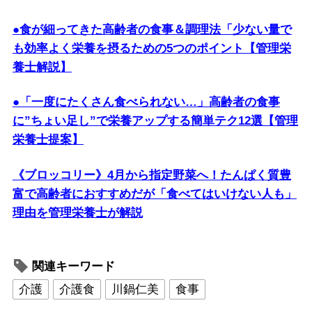
●食が細ってきた高齢者の食事＆調理法「少ない量で
も効率よく栄養を摂るための5つのポイント【管理栄
養士解説】
●「一度にたくさん食べられない…」高齢者の食事
に”ちょい足し”で栄養アップする簡単テク12選【管理
栄養士提案】
《ブロッコリー》4月から指定野菜へ！たんぱく質豊
富で高齢者におすすめだが「食べてはいけない人も」
理由を管理栄養士が解説
関連キーワード
介護
介護食
川鍋仁美
食事