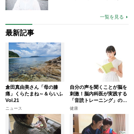
つけた“居場所”「社会の役に立ち
ながら自分らしくいられる」
一覧を見る
最新記事
倉田真由美さん「母の膝
自分の声を聞くことが脳を
痛」くらたまね～＆らいふ
刺激！脳内科医が実践する
Vol.21
「音読トレーニング」の極
意
ニュース
健康