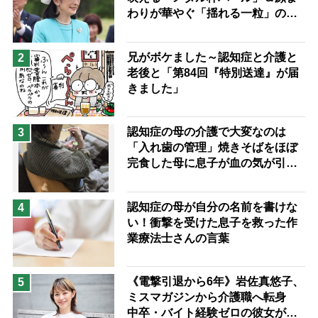
わりが華やぐ「揺れる一粒」の使
予防法
い分け方
兄がボケました～認知症と介護と
2
老後と「第84回『特別送達』が届
きました」
認知症の母の介護で大変なのは
3
「入れ歯の管理」焼きそばをほぼ
完食した母に息子が血の気が引い
た理由
認知症の母が自分の名前を書けな
4
い！衝撃を受けた息子を救った作
業療法士さんの言葉
《電撃引退から6年》岩佐真悠子、
5
ミスマガジンから介護職へ転身
中卒・バイト経験ゼロの彼女が見