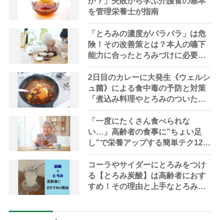
か？」失敗から学ぶ介護食の基本
を管理栄養士が指南
「とろみの濃度がバラバラ」は危
険！その改善策とは？本人の嚥下
能力に合ったとろみづけに必要な3
つのルール
2日目のカレーに大発生《ウェルシ
ュ菌》による食中毒の予防と対策
「煮込み料理やとろみのついた介
護食の温度管理に要注意」【管理
栄養士解説】
「一度にたくさん食べられな
い…」高齢者の食事に”ちょい足
し”で栄養アップする簡単テク12選
【管理栄養士提案】
コーラやサイダーにとろみをつけ
る【とろみ炭酸】は高齢者におす
すめ！その理由と上手なとろみの
つけ方を写真入りでわかりやすく
解説