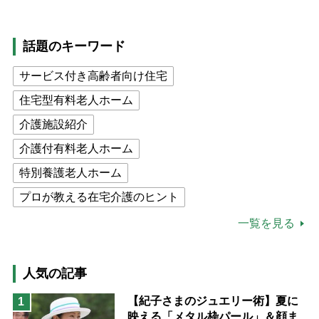
話題のキーワード
サービス付き高齢者向け住宅
住宅型有料老人ホーム
介護施設紹介
介護付有料老人ホーム
特別養護老人ホーム
プロが教える在宅介護のヒント
公的介護保険制度
介護食
一覧を見る
高木ブー
ケアマネジャー
猫が母になつきません
人気の記事
息子の遠距離介護サバイバル術
【紀子さまのジュエリー術】夏に
1
映える「メタル枠パール」＆顔ま
兄がボケました
便利なサービス