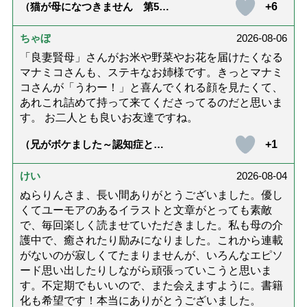
+6
（猫が母になつきません 第500
話「ありがとう」【最終話】）
ちゃぼ
2026-08-06
「良妻賢母」さんがお米や野菜やお花を届けたくなる
マナミコさんも、ステキなお姉様です。きっとマナミ
コさんが「うわー！」と喜んでくれる顔を見たくて、
あれこれ詰めて持って来てくださってるのだと思いま
す。 お二人とも良いお友達ですね。
+1
（兄がボケました～認知症と介
護と老後と「第84回『特別送
達』が届きました」）
けい
2026-08-04
ぬらりんさま、長い間ありがとうございました。優し
くてユーモアのあるイラストと文章がとっても素敵
で、毎回楽しく読ませていただきました。私も母の介
護中で、癒されたり励みになりました。これから連載
がないのが寂しくてたまりませんが、いろんなエピソ
ード思い出したりしながら頑張っていこうと思いま
す。不定期でもいいので、また会えますように。書籍
化も希望です！本当にありがとうございました。