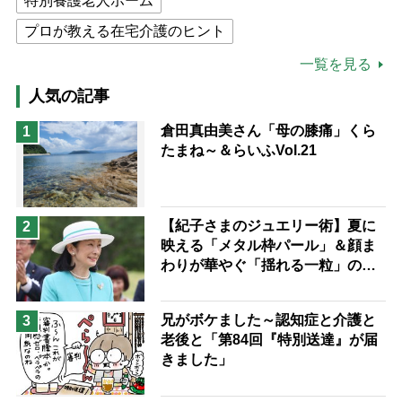
特別養護老人ホーム
プロが教える在宅介護のヒント
公的介護保険制度
介護食
一覧を見る
高木ブー
ケアマネジャー
人気の記事
猫が母になつきません
倉田真由美さん「母の膝痛」くら
1
たまね～＆らいふVol.21
息子の遠距離介護サバイバル術
兄がボケました
便利なサービス
予防法
【紀子さまのジュエリー術】夏に
2
映える「メタル枠パール」＆顔ま
わりが華やぐ「揺れる一粒」の使
い分け方
兄がボケました～認知症と介護と
3
老後と「第84回『特別送達』が届
きました」