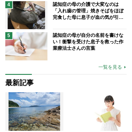
認知症の母の介護で大変なのは
4
「入れ歯の管理」焼きそばをほぼ
完食した母に息子が血の気が引い
た理由
認知症の母が自分の名前を書けな
5
い！衝撃を受けた息子を救った作
業療法士さんの言葉
一覧を見る
最新記事