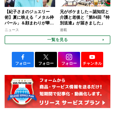
【紀子さまのジュエリー
兄がボケました～認知症と
術】夏に映える「メタル枠
介護と老後と「第84回『特
パール」＆顔まわりが華や
別送達』が届きました」
ぐ「揺れる一粒」の使い分
ニュース
連載
け方
一覧を見る
フォロー
フォロー
フォロー
チャンネル