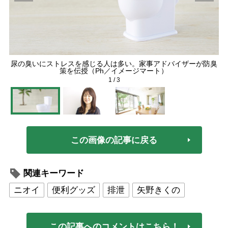
尿の臭いにストレスを感じる人は多い。家事アドバイザーが防臭
策を伝授（Ph／イメージマート）
1
/
3
この画像の記事に戻る
関連キーワード
ニオイ
便利グッズ
排泄
矢野きくの
この記事へのコメントはこちら！