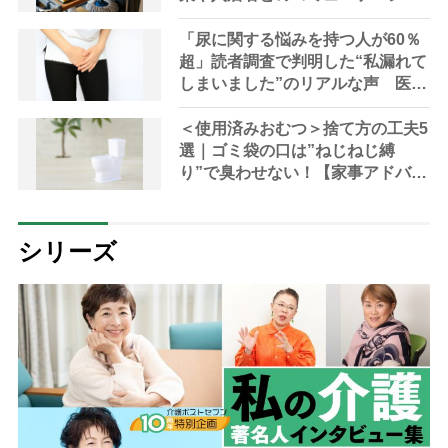
ン不足など実態調査で課題が浮き
彫りに
「尿に関する悩みを持つ人が60％
超」読者調査で判明した“私漏れて
しまいました”のリアルな声 医師
が解説する排泄トラブルの原因
＜使用済みおむつ＞捨て方の工夫5
選｜ゴミ袋の口は”ねじねじ縛
り”で臭わせない！【家事アドバイ
ザー考案】
シリーズ