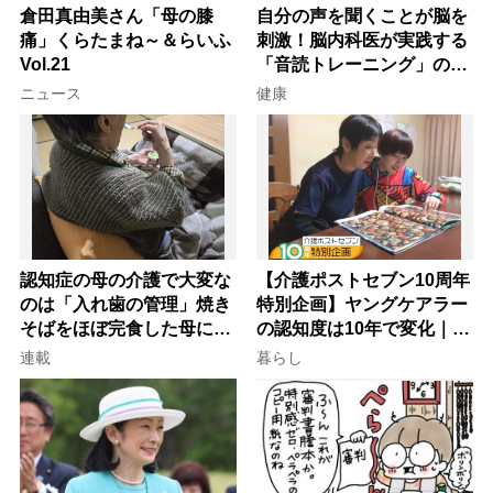
倉田真由美さん「母の膝
自分の声を聞くことが脳を
痛」くらたまね～＆らいふ
刺激！脳内科医が実践する
Vol.21
「音読トレーニング」の極
意
ニュース
健康
認知症の母の介護で大変な
【介護ポストセブン10周年
のは「入れ歯の管理」焼き
特別企画】ヤングケアラー
そばをほぼ完食した母に息
の認知度は10年で変化｜流
子が血の気が引いた理由
行語大賞にノミネート、法
連載
暮らし
律にも明記されたが果たし
て現在は？