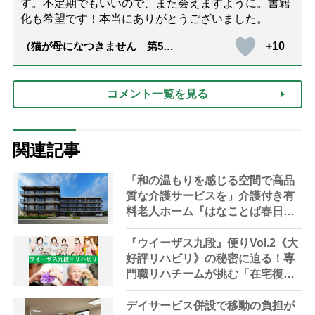
す。不定期でもいいので、また会えますように。書籍
化も希望です！本当にありがとうございました。
+10
（猫が母になつきません 第500
話「ありがとう」【最終話】）
コメント一覧を見る
関連記事
「和の温もりを感じる空間で高品
質な介護サービスを」介護付き有
料老人ホーム『はなことば春日
部』来春オープン【埼玉県・春日
部市】
『ウイーザス九段』便りVol.2《大
好評リハビリ》の秘密に迫る！専
門職リハチームが挑む「在宅復帰
の可能性を広げる」「人生の幸福
を追求する」 “リハビリ革命”と
デイサービス併設で移動の負担が