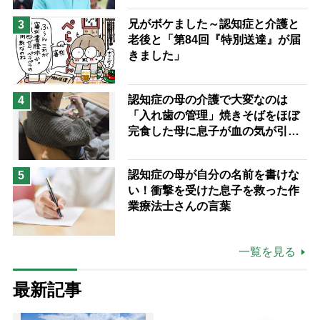
兄がボケました～認知症と介護と
3
老後と「第84回『特別送達』が届
きました」
認知症の母の介護で大変なのは
4
「入れ歯の管理」焼きそばをほぼ
完食した母に息子が血の気が引い
た理由
認知症の母が自分の名前を書けな
5
い！衝撃を受けた息子を救った作
業療法士さんの言葉
一覧を見る
最新記事