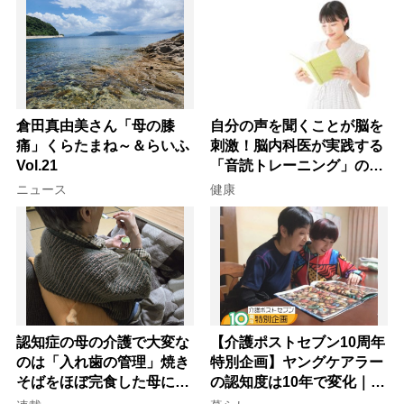
倉田真由美さん「母の膝
自分の声を聞くことが脳を
痛」くらたまね～＆らいふ
刺激！脳内科医が実践する
Vol.21
「音読トレーニング」の極
意
ニュース
健康
認知症の母の介護で大変な
【介護ポストセブン10周年
のは「入れ歯の管理」焼き
特別企画】ヤングケアラー
そばをほぼ完食した母に息
の認知度は10年で変化｜流
子が血の気が引いた理由
行語大賞にノミネート、法