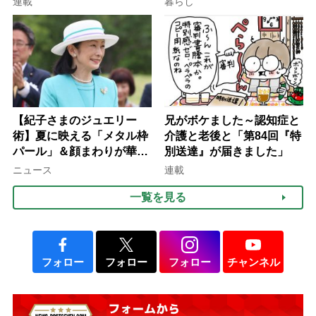
連載
暮らし
律にも明記されたが果たし
て現在は？
【紀子さまのジュエリー
兄がボケました～認知症と
術】夏に映える「メタル枠
介護と老後と「第84回『特
パール」＆顔まわりが華や
別送達』が届きました」
ぐ「揺れる一粒」の使い分
ニュース
連載
け方
一覧を見る
フォロー
フォロー
フォロー
チャンネル