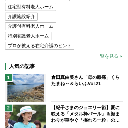
住宅型有料老人ホーム
介護施設紹介
介護付有料老人ホーム
特別養護老人ホーム
プロが教える在宅介護のヒント
公的介護保険制度
介護食
一覧を見る
高木ブー
ケアマネジャー
人気の記事
猫が母になつきません
倉田真由美さん「母の膝痛」くら
1
たまね～＆らいふVol.21
息子の遠距離介護サバイバル術
兄がボケました
便利なサービス
予防法
【紀子さまのジュエリー術】夏に
2
映える「メタル枠パール」＆顔ま
わりが華やぐ「揺れる一粒」の使
い分け方