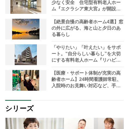
は？
少なく安全 住宅型有料老人ホー
ム『エクラシア東大宮』が開設
【埼玉県・さいたま市】
【絶景自慢の高齢者ホーム4選】窓
の外に広がる、海と山と夕日のあ
る暮らし
「やりたい」「叶えたい」をサポ
ート。“自分らしい暮らし”を大切
にする有料老人ホーム『リハビリ
ホームグランダ池田満寿美町』が
開設【大阪府・池田市】
【医療・サポート体制が充実の高
齢者ホーム】24時間看護師常駐、
入院時のお見舞い対応など、手厚
いケアが魅力
シリーズ