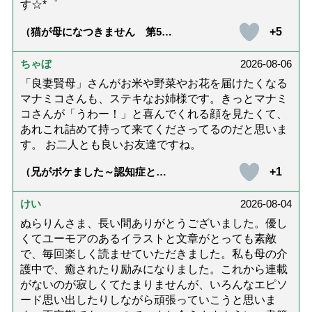
す☆*゜
+5
（猫が母になつきません 第500
話「ありがとう」【最終話】）
ちゃぼ
2026-08-06
「良妻賢母」さんがお米や野菜やお花を届けたくなる
マナミコさんも、ステキなお姉様です。きっとマナミ
コさんが「うわー！」と喜んでくれる顔を見たくて、
あれこれ詰めて持って来てくださってるのだと思いま
す。 お二人とも良いお友達ですね。
+1
（兄がボケました～認知症と介
護と老後と「第84回『特別送
達』が届きました」）
けい
2026-08-04
ぬらりんさま、長い間ありがとうございました。優し
くてユーモアのあるイラストと文章がとっても素敵
で、毎回楽しく読ませていただきました。私も母の介
護中で、癒されたり励みになりました。これから連載
がないのが寂しくてたまりませんが、いろんなエピソ
ード思い出したりしながら頑張っていこうと思いま