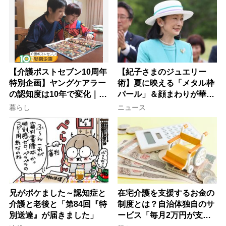
【介護ポストセブン10周年
【紀子さまのジュエリー
特別企画】ヤングケアラー
術】夏に映える「メタル枠
の認知度は10年で変化｜流
パール」＆顔まわりが華や
行語大賞にノミネート、法
ぐ「揺れる一粒」の使い分
暮らし
ニュース
律にも明記されたが果たし
け方
て現在は？
兄がボケました～認知症と
在宅介護を支援するお金の
介護と老後と「第84回『特
制度とは？自治体独自のサ
別送達』が届きました」
ービス「毎月2万円が支給