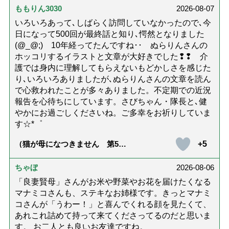
ももりん3030
2026-08-07
いろいろあって､しばらく訪問していなかったので､今
日になって500回が最終話と知り､愕然となりました
(@_@;) 10年経ってたんですね･･ ぬらりんさんの
ホッコリするイラストと文章が大好きでした❢❢ 介
護では身内に理解してもらえないもどかしさを感じた
り､いろいろありましたが､ぬらりんさんの文章を読ん
で心救われたことが多々ありました。不定期での近況
報告を心待ちにしています。さびちゃん・隊長と､健
やかにお過ごしくださいね。ご多幸をお祈りしていま
す☆*゜
+5
（猫が母になつきません 第500
話「ありがとう」【最終話】）
ちゃぼ
2026-08-06
「良妻賢母」さんがお米や野菜やお花を届けたくなる
マナミコさんも、ステキなお姉様です。きっとマナミ
コさんが「うわー！」と喜んでくれる顔を見たくて、
あれこれ詰めて持って来てくださってるのだと思いま
す。 お二人とも良いお友達ですね。