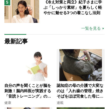
《冷え対策と両立》紀子さまに学
5
ぶ「しっかり素材」を夏らしく軽
やかに魅せる3つの着こなし法則
一覧を見る
最新記事
自分の声を聞くことが脳を
認知症の母の介護で大変な
刺激！脳内科医が実践する
のは「入れ歯の管理」焼き
「音読トレーニング」の極
そばをほぼ完食した母に息
意
子が血の気が引いた理由
健康
連載