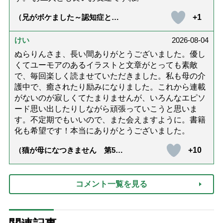
+1
（兄がボケました～認知症と介
護と老後と「第84回『特別送
達』が届きました」）
けい
2026-08-04
ぬらりんさま、長い間ありがとうございました。優し
くてユーモアのあるイラストと文章がとっても素敵
で、毎回楽しく読ませていただきました。私も母の介
護中で、癒されたり励みになりました。これから連載
がないのが寂しくてたまりませんが、いろんなエピソ
ード思い出したりしながら頑張っていこうと思いま
す。不定期でもいいので、また会えますように。書籍
化も希望です！本当にありがとうございました。
+10
（猫が母になつきません 第500
話「ありがとう」【最終話】）
コメント一覧を見る