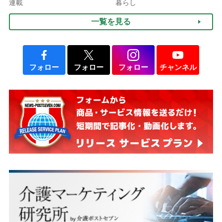
される」ケースも【FP解
連載
暮らし
説】
一覧を見る
フォロー
フォロー
フォロー
チャンネル