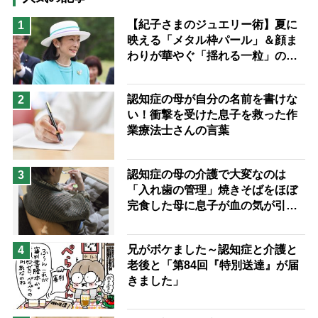
猫が母になつきません
【紀子さまのジュエリー術】夏に
1
映える「メタル枠パール」＆顔ま
息子の遠距離介護サバイバル術
わりが華やぐ「揺れる一粒」の使
兄がボケました
便利なサービス
い分け方
予防法
認知症の母が自分の名前を書けな
2
い！衝撃を受けた息子を救った作
業療法士さんの言葉
認知症の母の介護で大変なのは
3
「入れ歯の管理」焼きそばをほぼ
完食した母に息子が血の気が引い
た理由
兄がボケました～認知症と介護と
4
老後と「第84回『特別送達』が届
きました」