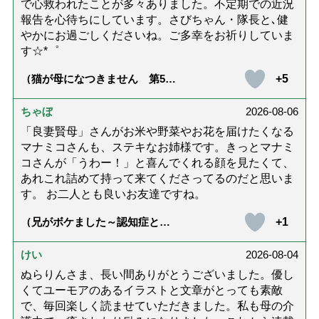
で心救われたことが多々ありました。不定期での近況
報告を心待ちにしています。さびちゃん・隊長と､健
やかにお過ごしくださいね。ご多幸をお祈りしていま
す☆*゜
+5
（猫が母になつきません 第500
話「ありがとう」【最終話】）
ちゃぼ
2026-08-06
「良妻賢母」さんがお米や野菜やお花を届けたくなる
マナミコさんも、ステキなお姉様です。きっとマナミ
コさんが「うわー！」と喜んでくれる顔を見たくて、
あれこれ詰めて持って来てくださってるのだと思いま
す。 お二人とも良いお友達ですね。
+1
（兄がボケました～認知症と介
護と老後と「第84回『特別送
達』が届きました」）
けい
2026-08-04
ぬらりんさま、長い間ありがとうございました。優し
くてユーモアのあるイラストと文章がとっても素敵
で、毎回楽しく読ませていただきました。私も母の介