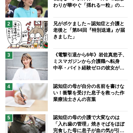
わりが華やぐ「揺れる一粒」の使
予防法
い分け方
兄がボケました～認知症と介護と
2
老後と「第84回『特別送達』が届
きました」
《電撃引退から6年》岩佐真悠子、
3
ミスマガジンから介護職へ転身
中卒・バイト経験ゼロの彼女が見
つけた“居場所”「社会の役に立ち
ながら自分らしくいられる」
認知症の母が自分の名前を書けな
4
い！衝撃を受けた息子を救った作
業療法士さんの言葉
認知症の母の介護で大変なのは
5
「入れ歯の管理」焼きそばをほぼ
完食した母に息子が血の気が引い