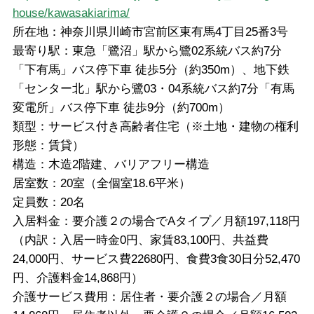
house/kawasakiarima/
所在地：神奈川県川崎市宮前区東有馬4丁目25番3号
最寄り駅：東急「鷺沼」駅から鷺02系統バス約7分
「下有馬」バス停下車 徒歩5分（約350m）、地下鉄
「センター北」駅から鷺03・04系統バス約7分「有馬
変電所」バス停下車 徒歩9分（約700m）
類型：サービス付き高齢者住宅（※土地・建物の権利
形態：賃貸）
構造：木造2階建、バリアフリー構造
居室数：20室（全個室18.6平米）
定員数：20名
入居料金：要介護２の場合でAタイプ／月額197,118円
（内訳：入居一時金0円、家賃83,100円、共益費
24,000円、サービス費22680円、食費3食30日分52,470
円、介護料金14,868円）
介護サービス費用：居住者・要介護２の場合／月額