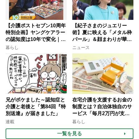
【介護ポストセブン10周年
【紀子さまのジュエリー
特別企画】ヤングケアラー
術】夏に映える「メタル枠
の認知度は10年で変化｜流
パール」＆顔まわりが華や
行語大賞にノミネート、法
ぐ「揺れる一粒」の使い分
暮らし
ニュース
律にも明記されたが果たし
け方
て現在は？
兄がボケました～認知症と
在宅介護を支援するお金の
介護と老後と「第84回『特
制度とは？自治体独自のサ
別送達』が届きました」
ービス「毎月2万円が支給
される」ケースも【FP解
連載
暮らし
説】
一覧を見る