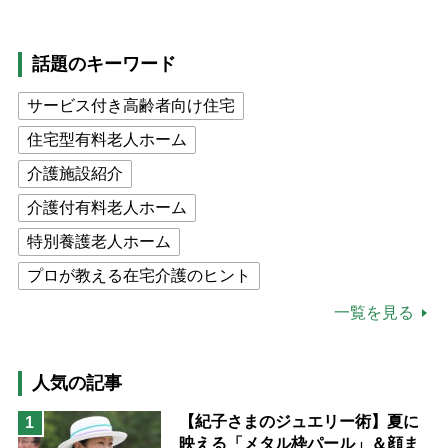
話題のキーワード
サービス付き高齢者向け住宅
住宅型有料老人ホーム
介護施設紹介
介護付有料老人ホーム
特別養護老人ホーム
プロが教える在宅介護のヒント
公的介護保険制度
介護食
一覧を見る
高木ブー
ケアマネジャー
猫が母になつきません
人気の記事
息子の遠距離介護サバイバル術
【紀子さまのジュエリー術】夏に
1
映える「メタル枠パール」＆顔ま
兄がボケました
便利なサービス