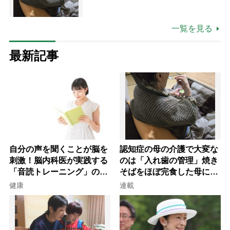
た理由
一覧を見る
最新記事
自分の声を聞くことが脳を
認知症の母の介護で大変な
刺激！脳内科医が実践する
のは「入れ歯の管理」焼き
「音読トレーニング」の極
そばをほぼ完食した母に息
意
子が血の気が引いた理由
健康
連載