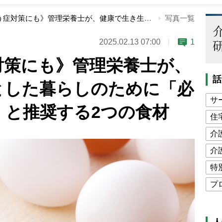
《骨粗しょう症対策にも》管理栄養士が、健康で生き生きとした暮らしのために「必ず食べてほしい」と推奨する2つの食材
写真一覧
2025.02.13 07:00
1
対策にも》管理栄養士が、
話
とした暮らしのために「必
サ
」と推奨する2つの食材
住
介
介
特
プ
公
高