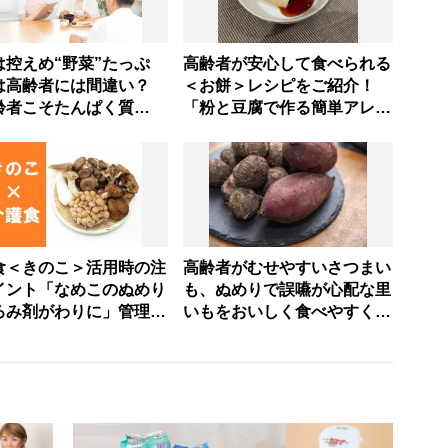
は控えめ“野菜”たっぷ
高齢者が安心して食べられる
は高齢者には間違い？
＜お餅＞レシピをご紹介！
齢者こそたんぱく質
「粉と豆腐で作る簡単アレン
」効果的な摂り方を管理
ジ餅」を管理栄養士が指南
士が指南
食＜きのこ＞活用時の注
高齢者がむせやすいさつまい
イント「なめこのぬめり
も、ぬめりで誤嚥が心配な里
ろみ剤がわりに」管理栄
いもをおいしく食べやすくす
が教える簡単レシピ
るレシピ【いも羊羹】【ツナ
と里いものサラダ】NG調理
法も【管理栄養士解説】