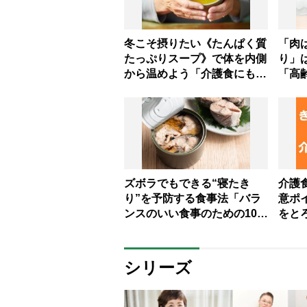
冬こそ摂りたい《たんぱく質
「肉
たっぷりスープ》で体を内側
り」
から温めよう「介護食にもお
「高
すすめ」【管理栄養士提案】
を！
栄養
ズボラでもできる“寝たき
介護
り”を予防する食事法「バラ
意ポ
ンスのいい食事のための10品
をと
目をチェック」【管理栄養士
養士
解説】
シリーズ