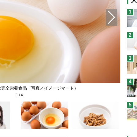
人
猫
1
息
兄
2
予
3
4
む完全栄養食品（写真／イメージマート）
1
/
4
5