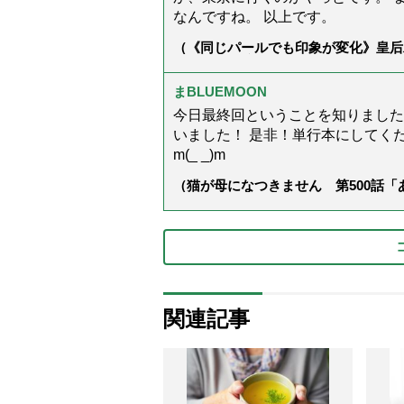
なんですね。 以上です。
（《同じパールでも印象が変化》皇后
ス」上品＆涼しげに見せる4つの法則
まBLUEMOON
今日最終回ということを知りました
いました！ 是非！単行本にしてくださ
m(_ _)m
（猫が母になつきません 第500話
関連記事