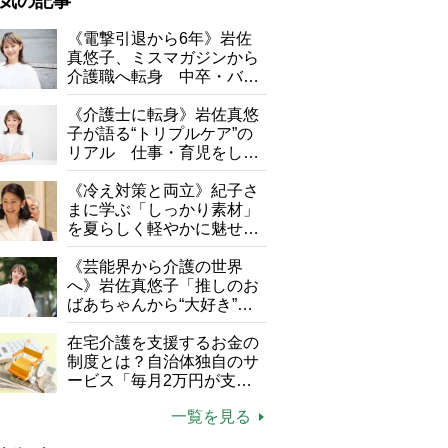
気の記事
が母になつきません
《電撃引退から6年》岩佐
真悠子、ミスマガジンから
子の遠距離介護サバイバル術
介護職へ転身 中卒・バイ
がボケました
便利なサービス
ト経験ゼロの彼女が見つけ
た“居場所”「社会の役に立
《介護士に転身》岩佐真悠
防法
ちながら自分らしくいられ
子が語る“トリプルケア”の
る」
リアル 仕事・育児をしな
がら96歳の義祖母と同居し
て介護 プロだから言える
《冷え対策と両立》紀子さ
「家での介護は“雑”でも気
まに学ぶ「しっかり素材」
にしない」
を夏らしく軽やかに魅せる
3つの着こなし法則
《芸能界から介護の世界
へ》岩佐真悠子「推しのお
管理栄養士の菊池真由子さん
ばあちゃんから“大好き”を
もらえる」理不尽さも吹き
飛ぶ“やりがい”、介護の現
在宅介護を支援するお金の
場は「愛おしい」
制度とは？自治体独自のサ
ービス「毎月2万円が支給
される」ケースも【FP解
一覧を見る
説】