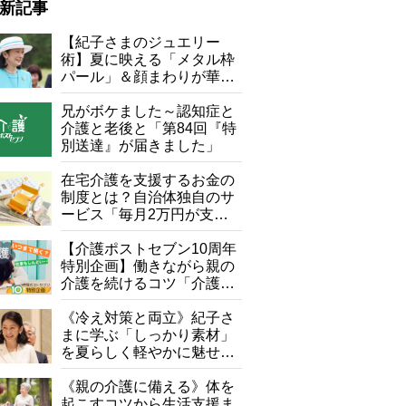
新記事
【紀子さまのジュエリー
術】夏に映える「メタル枠
パール」＆顔まわりが華や
ぐ「揺れる一粒」の使い分
け方
兄がボケました～認知症と
介護と老後と「第84回『特
別送達』が届きました」
在宅介護を支援するお金の
制度とは？自治体独自のサ
ービス「毎月2万円が支給
される」ケースも【FP解
説】
【介護ポストセブン10周年
特別企画】働きながら親の
介護を続けるコツ「介護は
10年以上続くことも…3つ
のフェーズに分けて考えて
《冷え対策と両立》紀子さ
みよう」【社会福祉士解
まに学ぶ「しっかり素材」
説】
を夏らしく軽やかに魅せる
3つの着こなし法則
《親の介護に備える》体を
起こすコツから生活支援ま