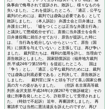
偽事由で侮辱されて提訴され、敗訴し、様々なものを
失いました。 これを提訴したところ、「適正，公平な
裁判のためには、裁判では虚偽は必要である」として
敗訴しました。（本人訴訟） 弁護士会と日弁連は、当
弁護士に対し、「噓をつくことは正当な弁護士行為」
と議決して懲戒処分せずに、直後に当弁護士を会長・
日弁連役職に就任させており、原告が提訴した時に
は、「当行為を処分しないからといって、原告（国
民）に損害を与えていない」と主張しては、再び争い
ました。 裁判官たちは、権利の濫用を許し、当理由で
原告敗訴としました。 国家賠償訴訟（福井地方裁判
所.平成24年ワ第159号）を提起したところ、 国は
「争う」とし、「適正，公平な裁判のためには、裁判
では虚偽は到底必要である」と判決して、原告敗訴と
しました。 裁判官に深々と頭を下げて喜ぶ国家公務
員の方々の姿がありました。 （控訴 名古屋高等裁
判所.金沢支部.平成24年(ネ)第267号で敗訴確定） その
後に刑事告発したところ、詐欺罪として受理されまし
た。（時効で不起訴） 近年、再審請求しました。 再
審請求では当然に憲法違反を訴えたのですが、再び