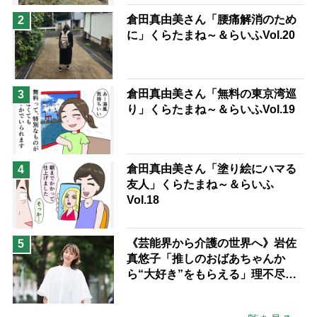
予防法
倉田真由美さん「腰痛解消のため
2
に」くらたまね～＆らいふVol.20
倉田真由美さん「無料の東京湾巡
3
り」くらたまね～＆らいふVol.19
倉田真由美さん「塗り絵にハマる
4
友人」くらたまね～＆らいふ
Vol.18
《芸能界から介護の世界へ》岩佐
5
真悠子「推しのおばあちゃんか
ら“大好き”をもらえる」理不尽さ
も吹き飛ぶ“やりがい”、介護の現
場は「愛おしい」