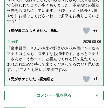
で心救われたことが多々ありました。不定期での近況
報告を心待ちにしています。さびちゃん・隊長と､健
やかにお過ごしくださいね。ご多幸をお祈りしていま
す☆*゜
+7
（猫が母になつきません 第500
話「ありがとう」【最終話】）
ちゃぼ
2026-08-06
「良妻賢母」さんがお米や野菜やお花を届けたくなる
マナミコさんも、ステキなお姉様です。きっとマナミ
コさんが「うわー！」と喜んでくれる顔を見たくて、
あれこれ詰めて持って来てくださってるのだと思いま
す。 お二人とも良いお友達ですね。
+1
（兄がボケました～認知症と介
護と老後と「第84回『特別送
達』が届きました」）
コメント一覧を見る