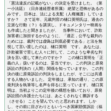
「憲法違反の記載がない」の決定を受けました。（第
一小法廷）（日弁連経歴者所属） 絶望と恐怖があるの
みです。 日本は、法による支配（人権擁護）していま
すか？ さて近年、元裁判官の樋口英明氏は、過去の
立派な行動（？）を講演し、ドキュメンタリー映画を
も作成したと聞きましたが、 当事件において、詐欺
加害者に加担するかのように、「適正，公平な裁判の
ためには、裁判では虚偽は到底必要である」と法を無
視して言い渡したのは、樋口英明 です。 あなたは、
詐欺被害で苦しむ人々に対して、このような卑劣な判
決を言い渡して来たのですか？ この樋口英明を「正
義の人」扱いするのは、妥当ですか。 この判決と原発
訴訟の判決の（人間）関係を知っていますか。 この判
決の後に原発訴訟の判決をしましたが、そこには共通
する人物がいました。 定年後は、承知の通り、この原
発判決を執筆等し名声を得るに至っています。 樋口英
明は、当初よりこの定年後の構想を描いており、原発
訴訟団の弁護士たちには、あとくされなく勝訴する
（させる） ことを望んでいたと思われます。 しか
し、その前に目ざわりともいうべき国家賠償訴訟（福