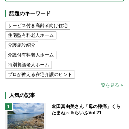
話題のキーワード
サービス付き高齢者向け住宅
住宅型有料老人ホーム
介護施設紹介
介護付有料老人ホーム
特別養護老人ホーム
プロが教える在宅介護のヒント
公的介護保険制度
介護食
一覧を見る
高木ブー
ケアマネジャー
人気の記事
猫が母になつきません
倉田真由美さん「母の膝痛」くら
1
たまね～＆らいふVol.21
息子の遠距離介護サバイバル術
兄がボケました
便利なサービス