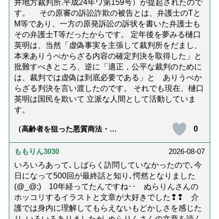
井地方裁判所.平成24年ワ第159号）が提起されたので
す。 その原審の訴訟詐欺の被告とは、弁護士のTと
M等であり、一方の原発訴訟の訴状を書いた弁護士も
その弁護士T等だったからです。 定年後を夢みる樋口
英明は、当然「虚偽事実を主張して裁判所をだまし、
本来ありうべからざる内容の確定判決を取得した」と
批難すべきところ、逆に「適正，公平な裁判のために
は、裁判では虚偽は到底必要である」と ありうべか
らざる判決を言い渡したのです。 それでも現在、樋口
英明は国民を欺いて 立派な人間として活動していま
す。
0
（高齢者を狙った悪質商法・訪
問詐欺の種類と実例9選｜騙され
ないための4つの対策「騙されや
すい人の特徴は？」【社会福祉
ももりん3030
2026-08-07
士解説】）
いろいろあって､しばらく訪問していなかったので､今
日になって500回が最終話と知り､愕然となりました
(@_@;) 10年経ってたんですね･･ ぬらりんさんの
ホッコリするイラストと文章が大好きでした❢❢ 介
護では身内に理解してもらえないもどかしさを感じた
り､いろいろありましたが､ぬらりんさんの文章を読ん