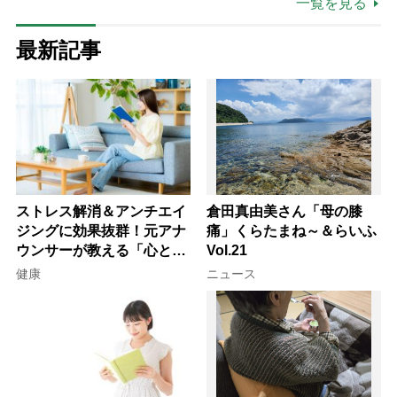
一覧を見る
最新記事
ストレス解消＆アンチエイ
倉田真由美さん「母の膝
ジングに効果抜群！元アナ
痛」くらたまね～＆らいふ
ウンサーが教える「心と体
Vol.21
を元気にする音読の習慣」
健康
ニュース