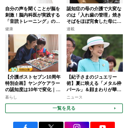
自分の声を聞くことが脳を
認知症の母の介護で大変な
刺激！脳内科医が実践する
のは「入れ歯の管理」焼き
「音読トレーニング」の極
そばをほぼ完食した母に息
意
子が血の気が引いた理由
健康
連載
【介護ポストセブン10周年
【紀子さまのジュエリー
特別企画】ヤングケアラー
術】夏に映える「メタル枠
の認知度は10年で変化｜流
パール」＆顔まわりが華や
行語大賞にノミネート、法
ぐ「揺れる一粒」の使い分
暮らし
ニュース
律にも明記されたが果たし
け方
一覧を見る
て現在は？