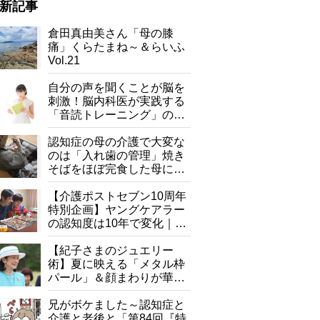
新記事
倉田真由美さん「母の膝
痛」くらたまね～＆らいふ
Vol.21
自分の声を聞くことが脳を
刺激！脳内科医が実践する
「音読トレーニング」の極
意
認知症の母の介護で大変な
のは「入れ歯の管理」焼き
そばをほぼ完食した母に息
子が血の気が引いた理由
【介護ポストセブン10周年
特別企画】ヤングケアラー
の認知度は10年で変化｜流
行語大賞にノミネート、法
律にも明記されたが果たし
【紀子さまのジュエリー
て現在は？
術】夏に映える「メタル枠
パール」＆顔まわりが華や
ぐ「揺れる一粒」の使い分
け方
兄がボケました～認知症と
介護と老後と「第84回『特