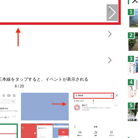
人
猫
1
息
兄
2
予
3
三本線をタップすると、イベントが表示される
4
6
/
20
5