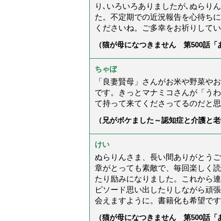
り､いろいろありましたが､ぬらり
た。不定期での近況報告を心待ちに
くださいね。ご多幸をお祈りしてい
（猫が母になつきません 第500話
ちゃぼ
「良妻賢母」さんがお米や野菜やお
です。きっとマナミコさんが「うわ
て持って来てくださってるのだと思
（兄がボケました～認知症と介護と老
た」）
けい
ぬらりんさま、長い間ありがとうご
章がとっても素敵で、毎回楽しく読
たり励みになりました。これから連
ピソード思い出したりしながら頑張
会えますように。書籍化も希望です
（猫が母になつきません 第500話