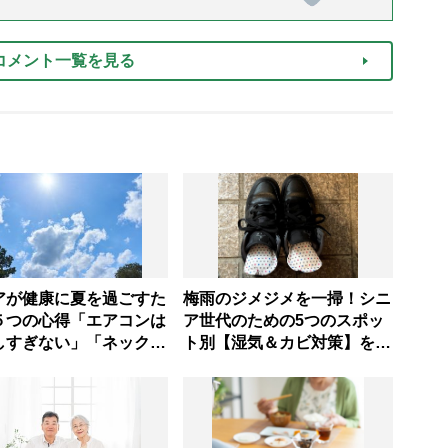
コメント一覧を見る
アが健康に夏を過ごすた
梅雨のジメジメを一掃！シニ
５つの心得「エアコンは
ア世代のための5つのスポッ
しすぎない」「ネックリ
ト別【湿気＆カビ対策】を家
の併用で電気代をお得
事アドバイザーが指南
【節約＆家事アドバイザ
説】