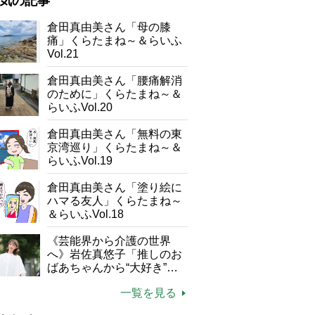
気の記事
が母になつきません
倉田真由美さん「母の膝
痛」くらたまね～＆らいふ
子の遠距離介護サバイバル術
Vol.21
がボケました
便利なサービス
倉田真由美さん「腰痛解消
防法
のために」くらたまね～＆
らいふVol.20
倉田真由美さん「無料の東
京湾巡り」くらたまね～＆
らいふVol.19
イベントのアナウンスや出欠確認もできるから助かる
倉田真由美さん「塗り絵に
ハマる友人」くらたまね～
＆らいふVol.18
《芸能界から介護の世界
へ》岩佐真悠子「推しのお
ばあちゃんから“大好き”を
もらえる」理不尽さも吹き
一覧を見る
飛ぶ“やりがい”、介護の現
場は「愛おしい」