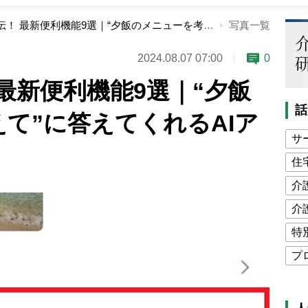
LINE公式直伝！ 最新便利機能9選｜“夕飯のメニューを考えて”に答えてくれるAIアシスタントほか
写真一覧
2024.08.07 07:00
0
 最新便利機能9選｜“夕飯
話
て”に答えてくれるAIア
サ
住
介
介
特
プ
公
高