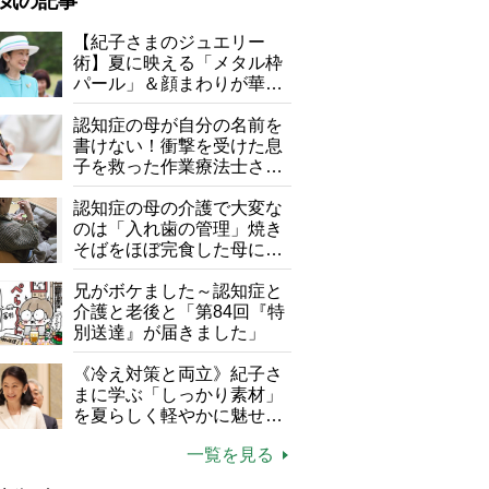
気の記事
が母になつきません
【紀子さまのジュエリー
術】夏に映える「メタル枠
子の遠距離介護サバイバル術
パール」＆顔まわりが華や
がボケました
便利なサービス
ぐ「揺れる一粒」の使い分
け方
認知症の母が自分の名前を
防法
書けない！衝撃を受けた息
子を救った作業療法士さん
の言葉
認知症の母の介護で大変な
のは「入れ歯の管理」焼き
そばをほぼ完食した母に息
子が血の気が引いた理由
兄がボケました～認知症と
介護と老後と「第84回『特
別送達』が届きました」
《冷え対策と両立》紀子さ
まに学ぶ「しっかり素材」
を夏らしく軽やかに魅せる
3つの着こなし法則
一覧を見る
栄養士・ヨーグルトソムリエ ほりえさちこさん