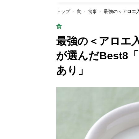
トップ
食
食事
食
最強の＜アロエ
が選んだBest
あり」