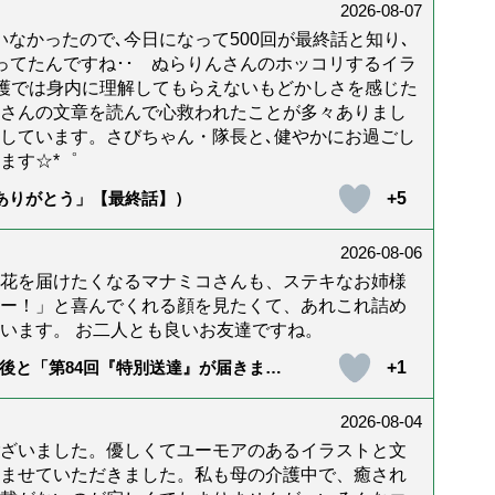
2026-08-07
なかったので､今日になって500回が最終話と知り､
年経ってたんですね･･ ぬらりんさんのホッコリするイラ
護では身内に理解してもらえないもどかしさを感じた
んさんの文章を読んで心救われたことが多々ありまし
しています。さびちゃん・隊長と､健やかにお過ごし
ます☆*゜
+5
「ありがとう」【最終話】）
2026-08-06
花を届けたくなるマナミコさんも、ステキなお姉様
ー！」と喜んでくれる顔を見たくて、あれこれ詰め
います。 お二人とも良いお友達ですね。
+1
後と「第84回『特別送達』が届きまし
2026-08-04
ざいました。優しくてユーモアのあるイラストと文
ませていただきました。私も母の介護中で、癒され