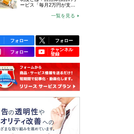
ービス「毎月2万円が支給
される」ケースも【FP解
一覧を見る
説】
フォロー
フォロー
チャンネル
フォロー
登録