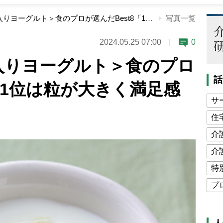
最強の＜アロエ入りヨーグルト＞食のプロが選んだBest8「1位は粒が大きく満足感あり」
写真一覧
2024.05.25 07:00
0
入りヨーグルト＞食のプロ
話
8「1位は粒が大きく満足感
サ
住
介
介
特
プ
公
高