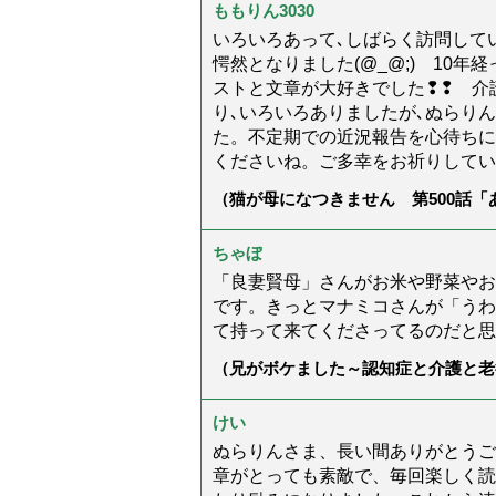
ももりん3030
いろいろあって､しばらく訪問してい
愕然となりました(@_@;) 10
ストと文章が大好きでした❢❢ 介
り､いろいろありましたが､ぬらり
た。不定期での近況報告を心待ちに
くださいね。ご多幸をお祈りしてい
（猫が母になつきません 第500話
ちゃぼ
「良妻賢母」さんがお米や野菜やお
です。きっとマナミコさんが「うわ
て持って来てくださってるのだと思
（兄がボケました～認知症と介護と老
た」）
けい
ぬらりんさま、長い間ありがとうご
章がとっても素敵で、毎回楽しく読