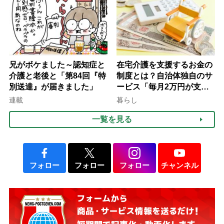
て現在は？
兄がボケました～認知症と
在宅介護を支援するお金の
介護と老後と「第84回『特
制度とは？自治体独自のサ
別送達』が届きました」
ービス「毎月2万円が支給
される」ケースも【FP解
連載
暮らし
説】
一覧を見る
フォロー
フォロー
フォロー
チャンネル