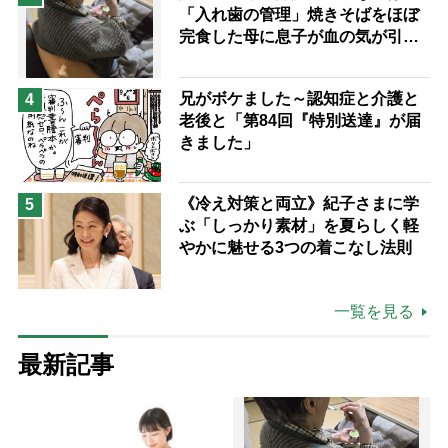
「入れ歯の管理」焼きそばをほぼ
完食した母に息子が血の気が引い
た理由
兄がボケました～認知症と介護と
4
老後と「第84回『特別送達』が届
きました」
《冷え対策と両立》紀子さまに学
5
ぶ「しっかり素材」を夏らしく軽
やかに魅せる3つの着こなし法則
一覧を見る
最新記事