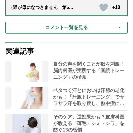
+10
（猫が母になつきません 第500
話「ありがとう」【最終話】）
コメント一覧を見る
関連記事
自分の声を聞くことが脳を刺激！
脳内科医が実践する「音読トレー
ニング」の極意
ベタつく汗とにおいは汗腺の老化
かも！「汗腺トレーニング」でサ
ラサラ汗を取り戻し、熱中症に負
けない体へ
そのケア、逆効果かも？皮膚科医
が教える「薄毛・シミ・シワ」を
防ぐ13の習慣