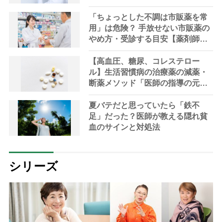
「ちょっとした不調は市販薬を常
用」は危険？ 手放せない市販薬の
やめ方・受診する目安【薬剤師解
説】
【高血圧、糖尿、コレステロー
ル】生活習慣病の治療薬の減薬・
断薬メソッド「医師の指導の元、
段階的に」【医師解説】
夏バテだと思っていたら「鉄不
足」だった？医師が教える隠れ貧
血のサインと対処法
シリーズ