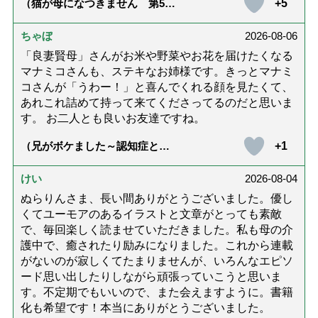
+5
（猫が母になつきません 第500
話「ありがとう」【最終話】）
ちゃぼ
2026-08-06
「良妻賢母」さんがお米や野菜やお花を届けたくなる
マナミコさんも、ステキなお姉様です。きっとマナミ
コさんが「うわー！」と喜んでくれる顔を見たくて、
あれこれ詰めて持って来てくださってるのだと思いま
す。 お二人とも良いお友達ですね。
+1
（兄がボケました～認知症と介
護と老後と「第84回『特別送
達』が届きました」）
けい
2026-08-04
ぬらりんさま、長い間ありがとうございました。優し
くてユーモアのあるイラストと文章がとっても素敵
で、毎回楽しく読ませていただきました。私も母の介
護中で、癒されたり励みになりました。これから連載
がないのが寂しくてたまりませんが、いろんなエピソ
ード思い出したりしながら頑張っていこうと思いま
す。不定期でもいいので、また会えますように。書籍
化も希望です！本当にありがとうございました。