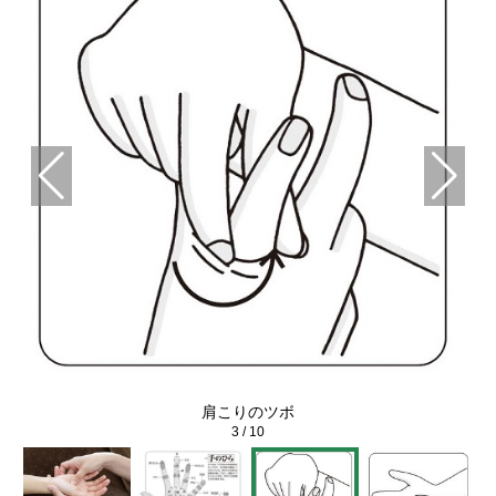
肩こりのツボ
3
/
10