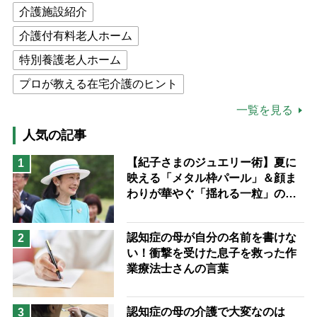
介護施設紹介
介護付有料老人ホーム
特別養護老人ホーム
プロが教える在宅介護のヒント
公的介護保険制度
介護食
一覧を見る
高木ブー
ケアマネジャー
人気の記事
猫が母になつきません
【紀子さまのジュエリー術】夏に
1
映える「メタル枠パール」＆顔ま
息子の遠距離介護サバイバル術
わりが華やぐ「揺れる一粒」の使
兄がボケました
便利なサービス
い分け方
予防法
認知症の母が自分の名前を書けな
2
い！衝撃を受けた息子を救った作
業療法士さんの言葉
認知症の母の介護で大変なのは
3