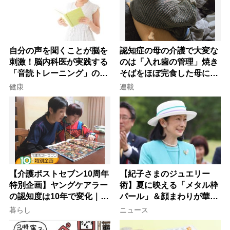
自分の声を聞くことが脳を
認知症の母の介護で大変な
刺激！脳内科医が実践する
のは「入れ歯の管理」焼き
「音読トレーニング」の極
そばをほぼ完食した母に息
意
子が血の気が引いた理由
健康
連載
【介護ポストセブン10周年
【紀子さまのジュエリー
特別企画】ヤングケアラー
術】夏に映える「メタル枠
の認知度は10年で変化｜流
パール」＆顔まわりが華や
行語大賞にノミネート、法
ぐ「揺れる一粒」の使い分
暮らし
ニュース
律にも明記されたが果たし
け方