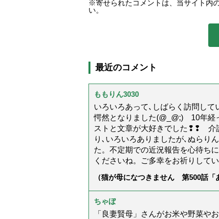
寄せられたコメントは、当サイト内
い。
最近のコメント
ももりん3030
いろいろあって､しばらく訪問してい
愕然となりました(@_@;) 10
ストと文章が大好きでした❢❢ 介
り､いろいろありましたが､ぬらり
た。不定期での近況報告を心待ちに
くださいね。ご多幸をお祈りしてい
（猫が母になつきません 第500話
ちゃぼ
「良妻賢母」さんがお米や野菜やお