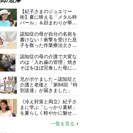
気の記事
が母になつきません
【紀子さまのジュエリー
術】夏に映える「メタル枠
子の遠距離介護サバイバル術
パール」＆顔まわりが華や
がボケました
便利なサービス
ぐ「揺れる一粒」の使い分
け方
認知症の母が自分の名前を
防法
書けない！衝撃を受けた息
子を救った作業療法士さん
の言葉
認知症の母の介護で大変な
のは「入れ歯の管理」焼き
そばをほぼ完食した母に息
子が血の気が引いた理由
兄がボケました～認知症と
介護と老後と「第84回『特
別送達』が届きました」
《冷え対策と両立》紀子さ
まに学ぶ「しっかり素材」
を夏らしく軽やかに魅せる
3つの着こなし法則
一覧を見る