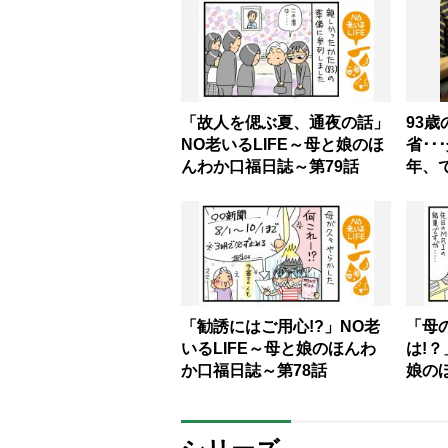
「故人を偲ぶ夏、通夜の話」
93
NO老いるLIFE～母と娘のほ
省･･
んわか口福日誌～第79話
年、
科書
「感
往す
「勧誘にはご用心!?」NO老
「母
いるLIFE～母と娘のほんわ
は!？
か口福日誌～第78話
娘の
話