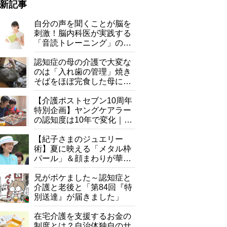
新記事
自分の声を聞くことが脳を
刺激！脳内科医が実践する
「音読トレーニング」の極
意
認知症の母の介護で大変な
のは「入れ歯の管理」焼き
そばをほぼ完食した母に息
子が血の気が引いた理由
【介護ポストセブン10周年
特別企画】ヤングケアラー
の認知度は10年で変化｜流
行語大賞にノミネート、法
律にも明記されたが果たし
【紀子さまのジュエリー
て現在は？
術】夏に映える「メタル枠
パール」＆顔まわりが華や
ぐ「揺れる一粒」の使い分
け方
兄がボケました～認知症と
介護と老後と「第84回『特
別送達』が届きました」
在宅介護を支援するお金の
制度とは？自治体独自のサ