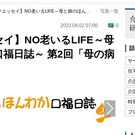
【コミックエッセイ】NO老いるLIFE～母と娘のほんわか口福日誌～ 第2回「母の病は原因不明」
写真一覧
2023.08.02 07:00
0
イ】NO老いるLIFE～母
話
福日誌～ 第2回「母の病
サ
住
介
介
特
プ
公
高