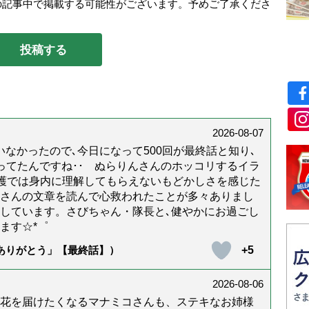
の記事中で掲載する可能性がございます。予めご了承くださ
2026-08-07
なかったので､今日になって500回が最終話と知り､
年経ってたんですね･･ ぬらりんさんのホッコリするイラ
護では身内に理解してもらえないもどかしさを感じた
んさんの文章を読んで心救われたことが多々ありまし
しています。さびちゃん・隊長と､健やかにお過ごし
ます☆*゜
+5
「ありがとう」【最終話】）
2026-08-06
花を届けたくなるマナミコさんも、ステキなお姉様