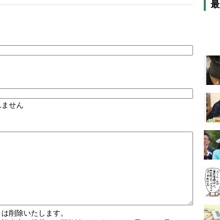
最
れません
トは削除いたします。