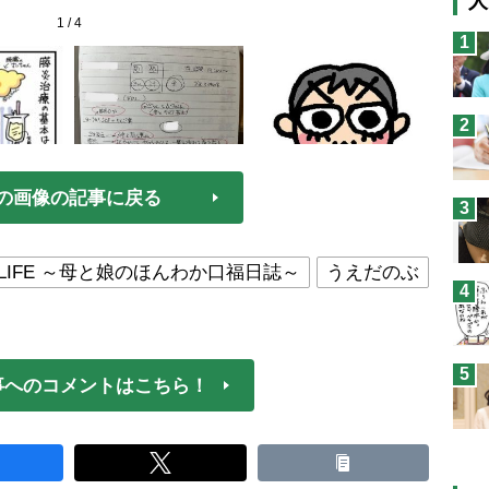
人
1
/
4
猫
1
息
兄
2
予
の画像の記事に戻る
3
LIFE ～母と娘のほんわか口福日誌～
うえだのぶ
4
5
事へのコメントはこちら！