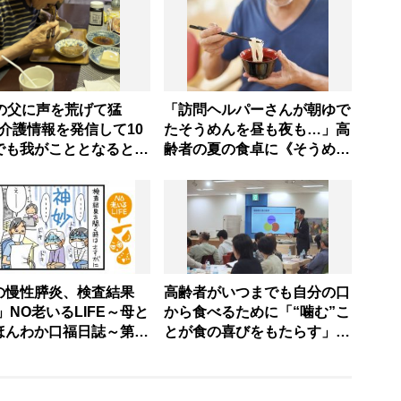
歳の父に声を荒げて猛
「訪問ヘルパーさんが朝ゆで
･介護情報を発信して10
たそうめんを昼も夜も…」高
でも我がこととなると教
齢者の夏の食卓に《そうめん
通りにいかずにため息
だけ》がNGな理由とは？
情と理性の狭間で右往左
【管理栄養士が解説】
る現実」
の慢性膵炎、検査結果
高齢者がいつまでも自分の口
」NO老いるLIFE～母と
から食べるために「“噛む”こ
ほんわか口福日誌～第77
とが食の喜びをもたらす」
家庭でできる持続可能な食支
援を専門家が指南