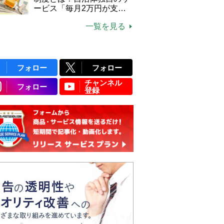
ービス「毎月2万円が支給
される」ケースも【FP解
一覧を見る
説】
フォロー
フォロー
チャンネル
フォロー
登録