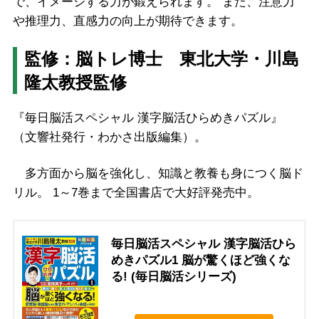
で、イメージする力が鍛えられます。 また、注意力
や推理力、直感力の向上が期待できます。
監修：
脳トレ博士 東北大学・川島
隆太教授監修
『毎日脳活スペシャル 漢字脳活ひらめきパズル』
（文響社発行・わかさ出版編集）。
多方面から脳を強化し、知識と教養も身につく脳ド
リル。 1～7巻まで全国書店で大好評発売中。
毎日脳活スペシャル 漢字脳活ひら
めきパズル1 脳が驚くほど強くな
る! (毎日脳活シリーズ)