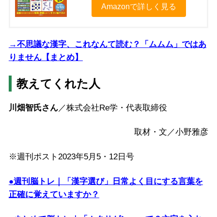
Amazonで詳しく見る
→不思議な漢字、これなんて読む？「ムムム」ではあ
りません【まとめ】
教えてくれた人
川畑智氏さん
／株式会社Re学・代表取締役
取材・文／小野雅彦
※週刊ポスト2023年5月5・12日号
●週刊脳トレ｜「漢字選び」日常よく目にする言葉を
正確に覚えていますか？