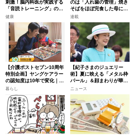
刺激！脳内科医が実践する
のは「入れ歯の管理」焼き
「音読トレーニング」の極
そばをほぼ完食した母に息
意
子が血の気が引いた理由
健康
連載
【介護ポストセブン10周年
【紀子さまのジュエリー
特別企画】ヤングケアラー
術】夏に映える「メタル枠
の認知度は10年で変化｜流
パール」＆顔まわりが華や
行語大賞にノミネート、法
ぐ「揺れる一粒」の使い分
暮らし
ニュース
律にも明記されたが果たし
け方
て現在は？