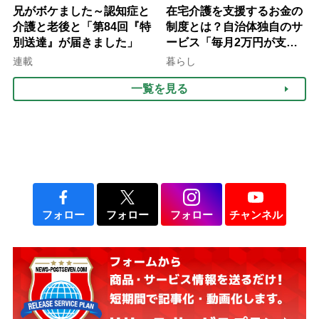
兄がボケました～認知症と
在宅介護を支援するお金の
介護と老後と「第84回『特
制度とは？自治体独自のサ
別送達』が届きました」
ービス「毎月2万円が支給
される」ケースも【FP解
連載
暮らし
説】
一覧を見る
フォロー
フォロー
フォロー
チャンネル