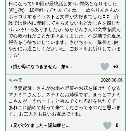
日になって500回が最終話と知り､愕然となりました
(@_@;) 10年経ってたんですね･･ ぬらりんさんの
ホッコリするイラストと文章が大好きでした❢❢ 介
護では身内に理解してもらえないもどかしさを感じた
り､いろいろありましたが､ぬらりんさんの文章を読ん
で心救われたことが多々ありました。不定期での近況
報告を心待ちにしています。さびちゃん・隊長と､健
やかにお過ごしくださいね。ご多幸をお祈りしていま
す☆*゜
+3
（猫が母になつきません 第500
話「ありがとう」【最終話】）
ちゃぼ
2026-08-06
「良妻賢母」さんがお米や野菜やお花を届けたくなる
マナミコさんも、ステキなお姉様です。きっとマナミ
コさんが「うわー！」と喜んでくれる顔を見たくて、
あれこれ詰めて持って来てくださってるのだと思いま
す。 お二人とも良いお友達ですね。
0
（兄がボケました～認知症と介
護と老後と「第84回『特別送