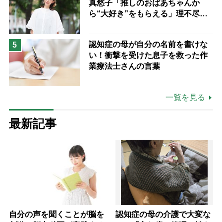
真悠子「推しのおばあちゃんか
ら“大好き”をもらえる」理不尽さ
も吹き飛ぶ“やりがい”、介護の現
場は「愛おしい」
認知症の母が自分の名前を書けな
5
い！衝撃を受けた息子を救った作
業療法士さんの言葉
一覧を見る
最新記事
自分の声を聞くことが脳を
認知症の母の介護で大変な