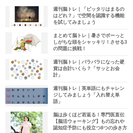
週刊脳トレ｜「ピッタリはまるの
はどれ？」で空間を認識する機能
を試してみましょう
まとめて脳トレ｜暑さでボーっと
しがちな頭をシャッキリ！させる3
の問題に挑戦！
週刊脳トレ｜バラバラになった硬
貨は合計いくら？「サッとお会
計」
週刊脳トレ｜英単語にもチャレン
ジしてみましょう「入れ替え単
語」
脳は歩くほど若返る！専門医直伝
【脳活ウォーキング】もの忘れや
認知症予防にも役立つ8つの歩き方