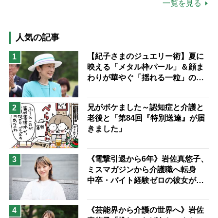
公的介護保険制度
介護食
一覧を見る
高木ブー
ケアマネジャー
猫が母になつきません
人気の記事
息子の遠距離介護サバイバル術
【紀子さまのジュエリー術】夏に
1
映える「メタル枠パール」＆顔ま
兄がボケました
便利なサービス
わりが華やぐ「揺れる一粒」の使
予防法
い分け方
兄がボケました～認知症と介護と
2
老後と「第84回『特別送達』が届
きました」
《電撃引退から6年》岩佐真悠子、
3
ミスマガジンから介護職へ転身
中卒・バイト経験ゼロの彼女が見
つけた“居場所”「社会の役に立ち
ながら自分らしくいられる」
《芸能界から介護の世界へ》岩佐
4