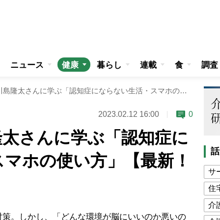
ニュース
健康
暮らし
連載
食
調査
脳科学者・川島隆太さんに学ぶ「認知症にならない生活・スマホの使い方」【最新！脳トレ計算問題」
2023.02.12 16:00
0
隆太さんに学ぶ「認知症に
話
スマホの使い方」【最新！
サ
」
住
介
策。しかし、「どんな環境が脳にいいのか悪いの