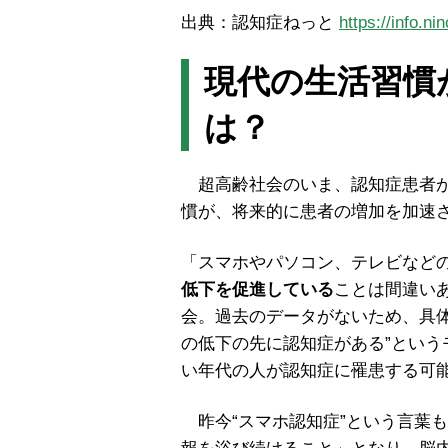
出典：認知症ねっと
https://info.ni
現代の生活習慣
は？
超高齢社会のいま、認知症患者が
慣が、将来的に患者の増加を加速
「スマホやパソコン、テレビなど
低下を促進している
ことは間違い
会。過去のデータがないため、具
の低下の先に認知症がある
”
という
い年代の人が認知症に罹患する可
昨今
“
スマホ認知症
”
という言葉も