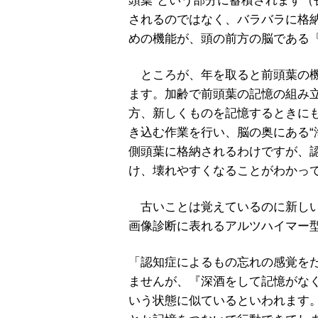
頭葉
”
という部分に蓄積されます（
されるのではなく、バラバラに格
めの機能が、頭の前方の脳である
ところが、年を取ると前頭葉の機
ます。加齢で前頭葉の記憶の組み
方、新しくものを記憶するときに
き込む作業を行い、脳の奥にある
“
側頭葉に格納されるわけですが、
け、壊れやすくなることがわかっ
古いことは覚えているのに新しい
画像診断に表れるアルツハイマー
「認知症によるもの忘れの感覚を
ませんが、『深酒をして記憶がな
いう状態に似ているといわれます