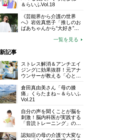
＆らいふVol.18
《芸能界から介護の世界
へ》岩佐真悠子「推しのお
ばあちゃんから“大好き”を
もらえる」理不尽さも吹き
一覧を見る
飛ぶ“やりがい”、介護の現
場は「愛おしい」
新記事
ストレス解消＆アンチエイ
ジングに効果抜群！元アナ
ウンサーが教える「心と体
を元気にする音読の習慣」
倉田真由美さん「母の膝
痛」くらたまね～＆らいふ
Vol.21
自分の声を聞くことが脳を
刺激！脳内科医が実践する
「音読トレーニング」の極
意
認知症の母の介護で大変な