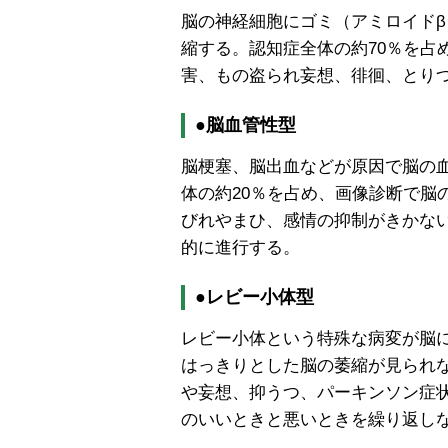
脳の神経細胞にゴミ（アミロイド
β
縮する。認知症全体の約
70
％を占
害、もの盗られ妄想、徘徊、とり
●脳血管性型
脳梗塞、脳出血などが原因で脳の
体の約
20
％を占め、画像診断で脳
びれやまひ、感情の抑制がきかな
的に進行する。
●レビー小体型
レビー小体という特殊な病変が脳
はっきりとした脳の萎縮が見られ
や妄想、抑うつ、パーキンソン症
のいいときと悪いときを繰り返し