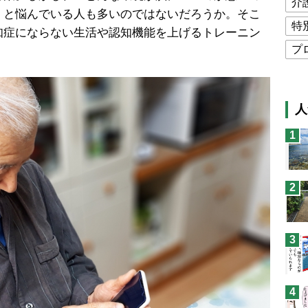
介
」と悩んでいる人も多いのではないだろうか。そこ
特
知症にならない生活や認知機能を上げるトレーニン
プ
公
高
人
猫
1
息
兄
2
予
3
4