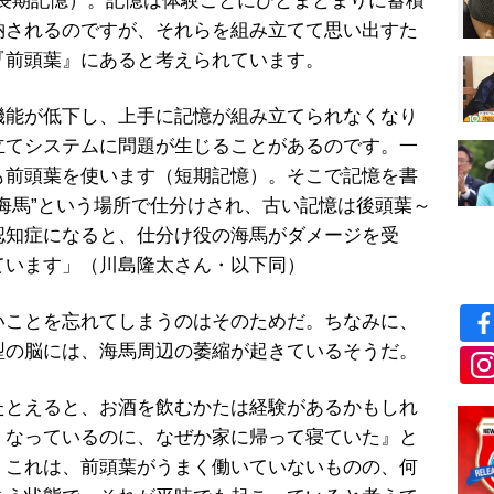
長期記憶）。記憶は体験ごとにひとまとまりに蓄積
納されるのですが、それらを組み立てて思い出すた
『前頭葉』にあると考えられています。
能が低下し、上手に記憶が組み立てられなくなり
立てシステムに問題が生じることがあるのです。一
も前頭葉を使います（短期記憶）。そこで記憶を書
海馬
”
という場所で仕分けされ、古い記憶は後頭葉～
認知症になると、仕分け役の海馬がダメージを受
ています」（川島隆太さん・以下同）
ことを忘れてしまうのはそのためだ。ちなみに、
型の脳には、海馬周辺の萎縮が起きているそうだ。
たとえると、お酒を飲むかたは経験があるかもしれ
くなっているのに、なぜか家に帰って寝ていた』と
。これは、前頭葉がうまく働いていないものの、何