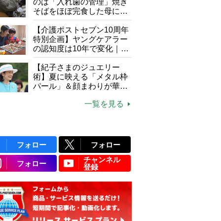
のは「入れ歯の管理」焼き
そばをほぼ完食した母に息
子が血の気が引いた理由
【介護ポストセブン10周年
特別企画】ヤングケアラー
の認知度は10年で変化｜流
行語大賞にノミネート、法
律にも明記されたが果たし
【紀子さまのジュエリー
て現在は？
術】夏に映える「メタル枠
パール」＆顔まわりが華や
ぐ「揺れる一粒」の使い分
一覧を見る
け方
フォロー
フォロー
チャンネル
フォロー
登録