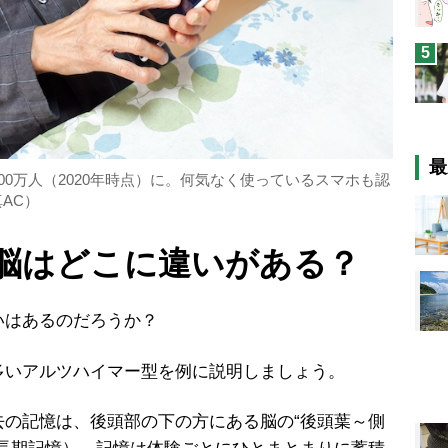
5
最
00万人（2020年時点）に。何気なく使っているスマホも認
AC）
脳はどこに違いがある？
はあるのだろうか？
多いアルツハイマー型を例に説明しましょう。
の記憶は、後頭部の下の方にある脳の
“
後頭葉～側