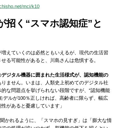
nchisho.net/mci/k10
が招く
“
スマホ認知症
”と
増えていくのは必然ともいえるが、現代の生活習
させる可能性があると、川島さんは危惧する。
の
デジタル機器に囲まれた生活様式が、認知機能の
ありません。いまは、人類史上初めてのデジタル社
体的な問題点を挙げられない段階ですが、
“
認知機能
モデルが
100
％正しければ、高齢者に限らず、幅広
能性があると憂慮しています」
聞かれるように、「スマホの見すぎ」は「膨大な情