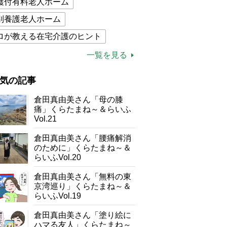
護付有料老人ホーム
別養護老人ホーム
ロが教える在宅介護のヒント
的介護保険制度
介護食
一覧を見る
木ブー
ケアマネジャー
気の記事
が母になつきません
倉田真由美さん「母の膝
子の遠距離介護サバイバル術
痛」くらたまね～＆らいふ
Vol.21
がボケました
便利なサービス
倉田真由美さん「腰痛解消
防法
のために」くらたまね～＆
らいふVol.20
倉田真由美さん「無料の東
京湾巡り」くらたまね～＆
らいふVol.19
倉田真由美さん「塗り絵に
ハマる友人」くらたまね～