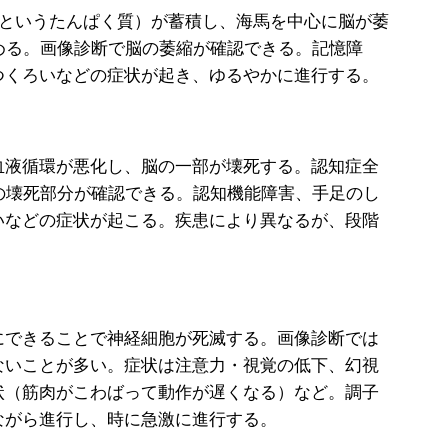
というたんぱく質）が蓄積し、海馬を中心に脳が萎
める。画像診断で脳の萎縮が確認できる。記憶障
つくろいなどの症状が起き、ゆるやかに進行する。
血液循環が悪化し、脳の一部が壊死する。認知症全
の壊死部分が確認できる。認知機能障害、手足のし
いなどの症状が起こる。疾患により異なるが、段階
にできることで神経細胞が死滅する。画像診断では
ないことが多い。症状は注意力・視覚の低下、幻視
状（筋肉がこわばって動作が遅くなる）など。調子
ながら進行し、時に急激に進行する。