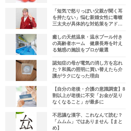
「短気で怒りっぽい父親が聞く耳
を持たない」悩む新婚女性に毒蝮
三太夫が具体的な対処策をアドバ
イス｜「マムちゃんの毒入り相談
室」第42回
癒しの天然温泉・温水プール付き
の高齢者ホーム 健康長寿を叶え
る魅惑の施設をプロが厳選
認知症の母が電気の消し方を忘れ
た？和風の照明に買い替えたら介
護がラクになった理由
【自分の老後・介護の意識調査】8
割以上が老後に不安「お金が足り
なくなること」が最多に
不思議な漢字、これなんて読む？
「ムムム」ではありません【まと
め】