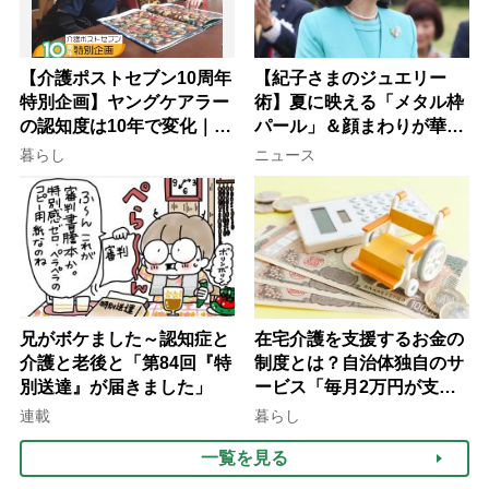
【介護ポストセブン10周年
【紀子さまのジュエリー
特別企画】ヤングケアラー
術】夏に映える「メタル枠
の認知度は10年で変化｜流
パール」＆顔まわりが華や
行語大賞にノミネート、法
ぐ「揺れる一粒」の使い分
暮らし
ニュース
律にも明記されたが果たし
け方
て現在は？
兄がボケました～認知症と
在宅介護を支援するお金の
介護と老後と「第84回『特
制度とは？自治体独自のサ
別送達』が届きました」
ービス「毎月2万円が支給
される」ケースも【FP解
連載
暮らし
説】
一覧を見る