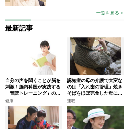
一覧を見る
最新記事
自分の声を聞くことが脳を
認知症の母の介護で大変な
刺激！脳内科医が実践する
のは「入れ歯の管理」焼き
「音読トレーニング」の極
そばをほぼ完食した母に息
意
子が血の気が引いた理由
健康
連載