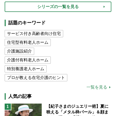
シリーズの一覧を見る
話題のキーワード
サービス付き高齢者向け住宅
住宅型有料老人ホーム
介護施設紹介
介護付有料老人ホーム
特別養護老人ホーム
プロが教える在宅介護のヒント
公的介護保険制度
介護食
一覧を見る
高木ブー
ケアマネジャー
人気の記事
猫が母になつきません
【紀子さまのジュエリー術】夏に
1
映える「メタル枠パール」＆顔ま
息子の遠距離介護サバイバル術