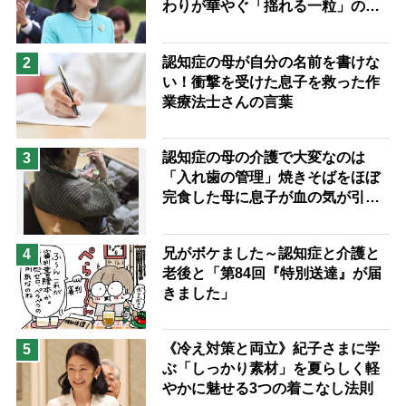
わりが華やぐ「揺れる一粒」の使
兄がボケました
便利なサービス
い分け方
予防法
認知症の母が自分の名前を書けな
2
い！衝撃を受けた息子を救った作
業療法士さんの言葉
認知症の母の介護で大変なのは
3
「入れ歯の管理」焼きそばをほぼ
完食した母に息子が血の気が引い
た理由
兄がボケました～認知症と介護と
4
老後と「第84回『特別送達』が届
きました」
《冷え対策と両立》紀子さまに学
5
ぶ「しっかり素材」を夏らしく軽
やかに魅せる3つの着こなし法則