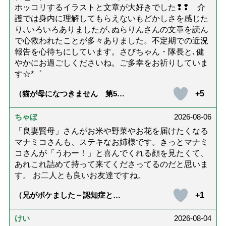
ホッコリするイラストと文章が大好きでした❢❢ 介
護では身内に理解してもらえないもどかしさを感じた
り､いろいろありましたが､ぬらりんさんの文章を読ん
で心救われたことが多々ありました。不定期での近況
報告を心待ちにしています。さびちゃん・隊長と､健
やかにお過ごしくださいね。ご多幸をお祈りしていま
す☆*゜
+5
（猫が母になつきません 第500
話「ありがとう」【最終話】）
ちゃぼ
2026-08-06
「良妻賢母」さんがお米や野菜やお花を届けたくなる
マナミコさんも、ステキなお姉様です。きっとマナミ
コさんが「うわー！」と喜んでくれる顔を見たくて、
あれこれ詰めて持って来てくださってるのだと思いま
す。 お二人とも良いお友達ですね。
+1
（兄がボケました～認知症と介
護と老後と「第84回『特別送
達』が届きました」）
けい
2026-08-04