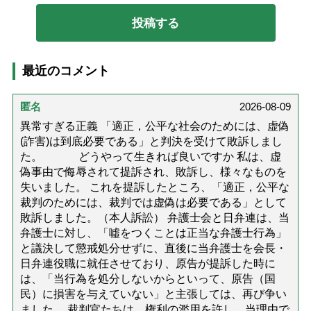
最近のコメント
匿名
2026-08-09
異常すぎる正義 「適正，公平な社会のためには、虚偽
(詐害)は到底必要である」と判決を受けて敗訴しまし
た。 どうやって生きれば良いですか 私は、虚
偽事由で侮辱されて提訴され、敗訴し、様々なものを
失いました。 これを提訴したところ、「適正，公平な
裁判のためには、裁判では虚偽は必要である」として
敗訴しました。（本人訴訟） 弁護士会と日弁連は、当
弁護士に対し、「噓をつくことは正当な弁護士行為」
と議決して懲戒処分せずに、直後に当弁護士を会長・
日弁連役職に就任させており、原告が提訴した時に
は、「当行為を処分しないからといって、原告（国
民）に損害を与えていない」と主張しては、再び争い
ました。 裁判官たちは、権利の濫用を許し、当理由で