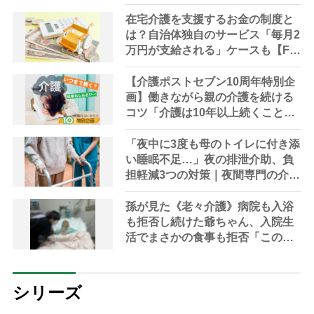
ト、法律にも明記されたが果たし
て現在は？
在宅介護を支援するお金の制度と
は？自治体独自のサービス「毎月2
万円が支給される」ケースも【FP
解説】
【介護ポストセブン10周年特別企
画】働きながら親の介護を続ける
コツ「介護は10年以上続くこと
も…3つのフェーズに分けて考えて
みよう」【社会福祉士解説】
「夜中に3度も母のトイレに付き添
い睡眠不足…」夜の排泄介助、負
担軽減3つの対策｜夜間専門の介護
対策やレスパイトケアなどケアマ
ネに相談を
孫が見た《老々介護》病院も入浴
も拒否し続けた爺ちゃん、入院生
活でまさかの食事も拒否「この先
どうなる？」
シリーズ