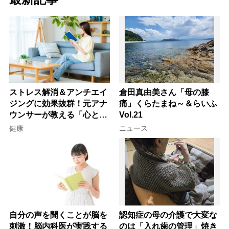
ストレス解消＆アンチエイ
倉田真由美さん「母の膝
ジングに効果抜群！元アナ
痛」くらたまね～＆らいふ
ウンサーが教える「心と体
Vol.21
を元気にする音読の習慣」
健康
ニュース
自分の声を聞くことが脳を
認知症の母の介護で大変な
刺激！脳内科医が実践する
のは「入れ歯の管理」焼き