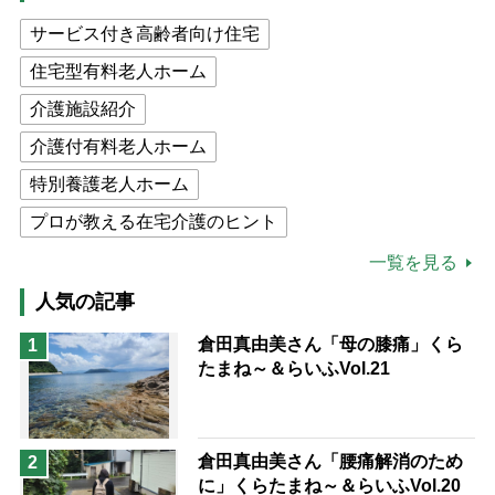
サービス付き高齢者向け住宅
住宅型有料老人ホーム
介護施設紹介
介護付有料老人ホーム
特別養護老人ホーム
プロが教える在宅介護のヒント
公的介護保険制度
介護食
一覧を見る
高木ブー
ケアマネジャー
人気の記事
猫が母になつきません
倉田真由美さん「母の膝痛」くら
1
たまね～＆らいふVol.21
息子の遠距離介護サバイバル術
兄がボケました
便利なサービス
予防法
倉田真由美さん「腰痛解消のため
2
に」くらたまね～＆らいふVol.20