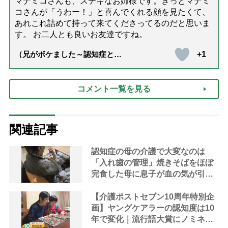
マナミコさんも、ステキなお姉様です。きっとマナミ
コさんが「うわー！」と喜んでくれる顔を見たくて、
あれこれ詰めて持って来てくださってるのだと思いま
す。 お二人とも良いお友達ですね。
+1
（兄がボケました～認知症と介
護と老後と「第84回『特別送
達』が届きました」）
コメント一覧を見る
関連記事
認知症の母の介護で大変なのは
「入れ歯の管理」焼きそばをほぼ
完食した母に息子が血の気が引い
た理由
【介護ポストセブン10周年特別企
画】ヤングケアラーの認知度は10
年で変化｜流行語大賞にノミネー