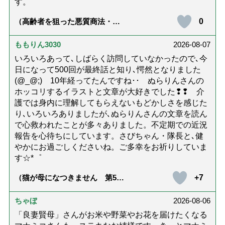
す。
0
（高齢者を狙った悪質商法・訪
問詐欺の種類と実例9選｜騙され
ないための4つの対策「騙されや
すい人の特徴は？」【社会福祉
ももりん3030
2026-08-07
士解説】）
いろいろあって､しばらく訪問していなかったので､今
日になって500回が最終話と知り､愕然となりました
(@_@;) 10年経ってたんですね･･ ぬらりんさんの
ホッコリするイラストと文章が大好きでした❢❢ 介
護では身内に理解してもらえないもどかしさを感じた
り､いろいろありましたが､ぬらりんさんの文章を読ん
で心救われたことが多々ありました。不定期での近況
報告を心待ちにしています。さびちゃん・隊長と､健
やかにお過ごしくださいね。ご多幸をお祈りしていま
す☆*゜
+7
（猫が母になつきません 第500
話「ありがとう」【最終話】）
ちゃぼ
2026-08-06
「良妻賢母」さんがお米や野菜やお花を届けたくなる