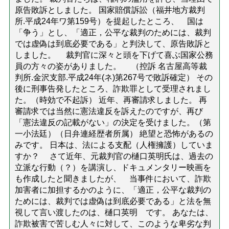
原告敗訴としました。 国家賠償訴訟（福井地方裁判
所.平成24年ワ第159号）を提起したところ、 国は
「争う」とし、「適正，公平な裁判のためには、裁判
では虚偽は到底必要である」と判決して、原告敗訴と
しました。 裁判官に深々と頭を下げて喜ぶ国家公務
員の方々の姿がありました。 （控訴 名古屋高等裁
判所.金沢支部.平成24年(ネ)第267号で敗訴確定） その
後に刑事告発したところ、詐欺罪として受理されまし
た。（時効で不起訴） 近年、再審請求しました。 再
審請求では当然に憲法違反を訴えたのですが、再び
「憲法違反の記載がない」の決定を受けました。（第
一小法廷）（日弁連経歴者所属） 絶望と恐怖があるの
みです。 日本は、法による支配（人権擁護）していま
すか？ さて近年、元裁判官の樋口英明氏は、過去の
立派な行動（？）を講演し、ドキュメンタリー映画を
も作成したと聞きましたが、 当事件において、詐欺
加害者に加担するかのように、「適正，公平な裁判の
ためには、裁判では虚偽は到底必要である」と法を無
視して言い渡したのは、樋口英明 です。 あなたは、
詐欺被害で苦しむ人々に対して、このような卑劣な判