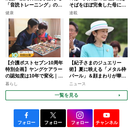
「音読トレーニング」の極
そばをほぼ完食した母に息
意
子が血の気が引いた理由
健康
連載
【介護ポストセブン10周年
【紀子さまのジュエリー
特別企画】ヤングケアラー
術】夏に映える「メタル枠
の認知度は10年で変化｜流
パール」＆顔まわりが華や
行語大賞にノミネート、法
ぐ「揺れる一粒」の使い分
暮らし
ニュース
律にも明記されたが果たし
け方
一覧を見る
て現在は？
フォロー
フォロー
フォロー
チャンネル