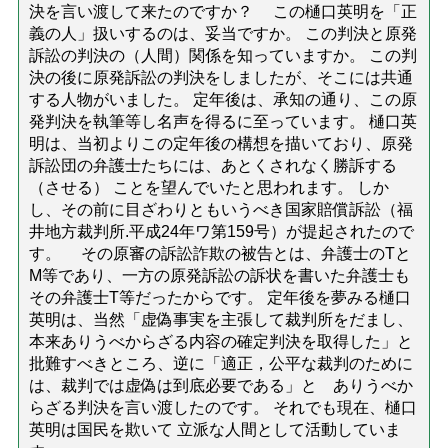
決を言い渡して来たのですか？ この樋口英明を「正
義の人」扱いするのは、妥当ですか。 この判決と原発
訴訟の判決の（人間）関係を知っていますか。 この判
決の後に原発訴訟の判決をしましたが、そこには共通
する人物がいました。 定年後は、承知の通り、この原
発判決を執筆等し名声を得るに至っています。 樋口英
明は、当初よりこの定年後の構想を描いており、原発
訴訟団の弁護士たちには、あとくされなく勝訴する
（させる） ことを望んでいたと思われます。 しか
し、その前に目ざわりともいうべき国家賠償訴訟（福
井地方裁判所.平成24年ワ第159号）が提起されたので
す。 その原審の訴訟詐欺の被告とは、弁護士のTと
M等であり、一方の原発訴訟の訴状を書いた弁護士も
その弁護士T等だったからです。 定年後を夢みる樋口
英明は、当然「虚偽事実を主張して裁判所をだまし、
本来ありうべからざる内容の確定判決を取得した」と
批難すべきところ、逆に「適正，公平な裁判のために
は、裁判では虚偽は到底必要である」と ありうべか
らざる判決を言い渡したのです。 それでも現在、樋口
英明は国民を欺いて 立派な人間として活動していま