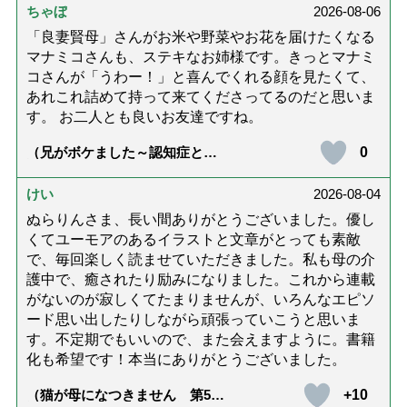
ちゃぼ
2026-08-06
「良妻賢母」さんがお米や野菜やお花を届けたくなる
マナミコさんも、ステキなお姉様です。きっとマナミ
コさんが「うわー！」と喜んでくれる顔を見たくて、
あれこれ詰めて持って来てくださってるのだと思いま
す。 お二人とも良いお友達ですね。
0
（兄がボケました～認知症と介
護と老後と「第84回『特別送
達』が届きました」）
けい
2026-08-04
ぬらりんさま、長い間ありがとうございました。優し
くてユーモアのあるイラストと文章がとっても素敵
で、毎回楽しく読ませていただきました。私も母の介
護中で、癒されたり励みになりました。これから連載
がないのが寂しくてたまりませんが、いろんなエピソ
ード思い出したりしながら頑張っていこうと思いま
す。不定期でもいいので、また会えますように。書籍
化も希望です！本当にありがとうございました。
+10
（猫が母になつきません 第500