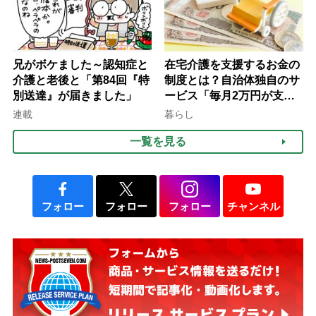
兄がボケました～認知症と
在宅介護を支援するお金の
介護と老後と「第84回『特
制度とは？自治体独自のサ
別送達』が届きました」
ービス「毎月2万円が支給
される」ケースも【FP解
連載
暮らし
説】
一覧を見る
フォロー
フォロー
フォロー
チャンネル