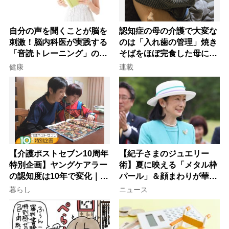
自分の声を聞くことが脳を
認知症の母の介護で大変な
刺激！脳内科医が実践する
のは「入れ歯の管理」焼き
「音読トレーニング」の極
そばをほぼ完食した母に息
意
子が血の気が引いた理由
健康
連載
【介護ポストセブン10周年
【紀子さまのジュエリー
特別企画】ヤングケアラー
術】夏に映える「メタル枠
の認知度は10年で変化｜流
パール」＆顔まわりが華や
行語大賞にノミネート、法
ぐ「揺れる一粒」の使い分
暮らし
ニュース
律にも明記されたが果たし
け方
て現在は？