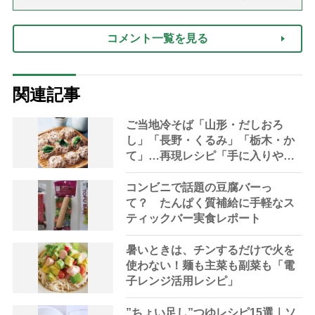
話「ありがとう」【最終話】）
コメント一覧を見る
関連記事
ご当地冷そば「山形・だしおろ
し」「長野・くるみ」「栃木・か
て」…再現レシピ「手に入りやす
い食材で」
コンビニで話題の豆腐バーっ
て？ たんぱく質補給に手軽なス
ティックバー実食レポート
暑いときは、チンするだけで火を
使わない！麺も主菜も副菜も「電
子レンジ活用レシピ」
”ちょい足し”つゆレシピ15選｜ソ