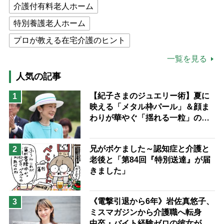
介護付有料老人ホーム
特別養護老人ホーム
プロが教える在宅介護のヒント
公的介護保険制度
介護食
一覧を見る
高木ブー
ケアマネジャー
人気の記事
猫が母になつきません
【紀子さまのジュエリー術】夏に
1
映える「メタル枠パール」＆顔ま
息子の遠距離介護サバイバル術
わりが華やぐ「揺れる一粒」の使
兄がボケました
便利なサービス
い分け方
予防法
兄がボケました～認知症と介護と
2
老後と「第84回『特別送達』が届
きました」
《電撃引退から6年》岩佐真悠子、
3
ミスマガジンから介護職へ転身
中卒・バイト経験ゼロの彼女が見