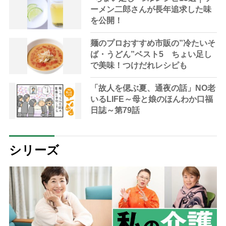
ーメン二郎さんが長年追求した味
を公開！
麺のプロおすすめ市販の”冷たいそ
ば・うどん”ベスト5 ちょい足し
で美味！つけだれレシピも
「故人を偲ぶ夏、通夜の話」NO老
いるLIFE～母と娘のほんわか口福
日誌～第79話
シリーズ