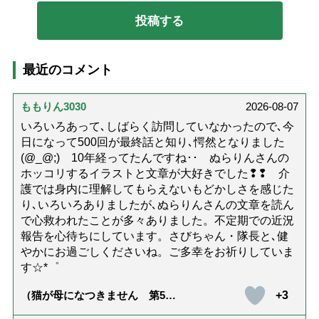
最近のコメント
ももりん3030
2026-08-07
いろいろあって､しばらく訪問していなかったので､今
日になって500回が最終話と知り､愕然となりました
(@_@;) 10年経ってたんですね･･ ぬらりんさんの
ホッコリするイラストと文章が大好きでした❢❢ 介
護では身内に理解してもらえないもどかしさを感じた
り､いろいろありましたが､ぬらりんさんの文章を読ん
で心救われたことが多々ありました。不定期での近況
報告を心待ちにしています。さびちゃん・隊長と､健
やかにお過ごしくださいね。ご多幸をお祈りしていま
す☆*゜
+3
（猫が母になつきません 第500
話「ありがとう」【最終話】）