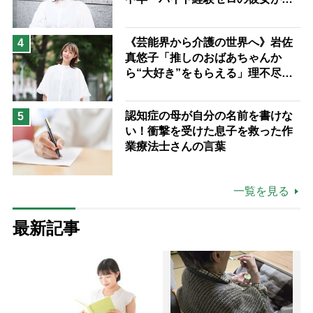
つけた“居場所”「社会の役に立ち
ながら自分らしくいられる」
《芸能界から介護の世界へ》岩佐
4
真悠子「推しのおばあちゃんか
ら“大好き”をもらえる」理不尽さ
も吹き飛ぶ“やりがい”、介護の現
場は「愛おしい」
認知症の母が自分の名前を書けな
5
い！衝撃を受けた息子を救った作
業療法士さんの言葉
一覧を見る
最新記事