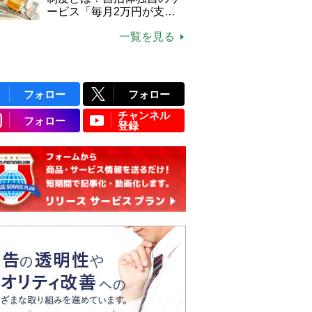
ービス「毎月2万円が支給
される」ケースも【FP解
一覧を見る
説】
フォロー
フォロー
チャンネル
フォロー
登録