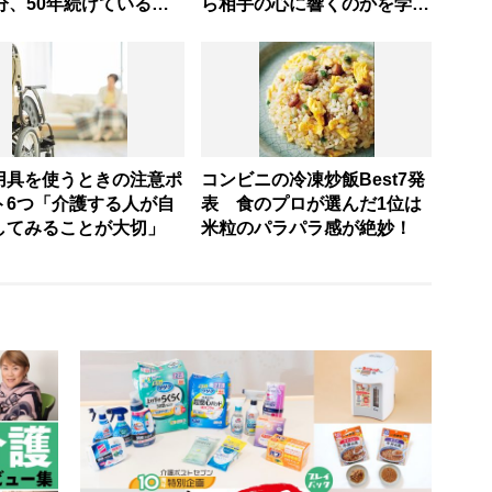
分、50年続けている健
ら相手の心に響くのかを学べ
操」
る
用具を使うときの注意ポ
コンビニの冷凍炒飯Best7発
ト6つ「介護する人が自
表 食のプロが選んだ1位は
してみることが大切」
米粒のパラパラ感が絶妙！