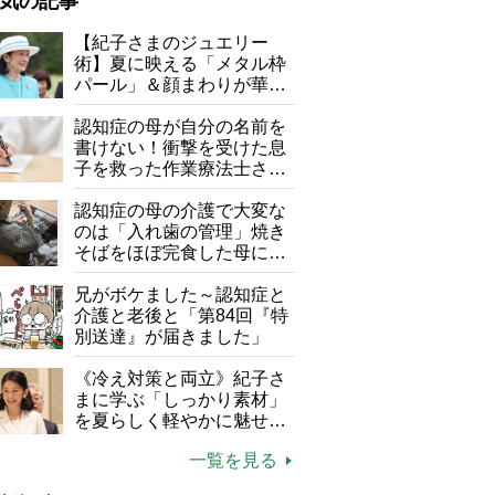
気の記事
が母になつきません
【紀子さまのジュエリー
術】夏に映える「メタル枠
子の遠距離介護サバイバル術
パール」＆顔まわりが華や
がボケました
便利なサービス
ぐ「揺れる一粒」の使い分
け方
認知症の母が自分の名前を
防法
書けない！衝撃を受けた息
子を救った作業療法士さん
の言葉
認知症の母の介護で大変な
のは「入れ歯の管理」焼き
そばをほぼ完食した母に息
子が血の気が引いた理由
兄がボケました～認知症と
介護と老後と「第84回『特
別送達』が届きました」
《冷え対策と両立》紀子さ
まに学ぶ「しっかり素材」
を夏らしく軽やかに魅せる
3つの着こなし法則
一覧を見る