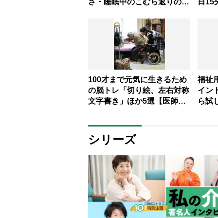
さ・睡眠中のこむら返りの原
日15
因にも【医師監修】
康体
100才まで元気に生きるため
福祉
の脳トレ「切り絵、左右対称
イン
文字書き」ほか5選【医師監
ら試
修】
シリーズ