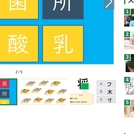
人
猫
1
息
兄
2
予
3
2
/
5
4
5