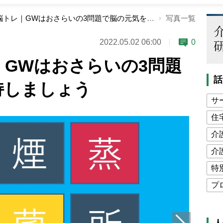
まとめて脳トレ｜GWはおさらいの3問題で脳の元気を維持しましょう
写真一覧
2022.05.02 06:00
0
GWはおさらいの3問題
話
持しましょう
サ
住
介
介
特
プ
公
高