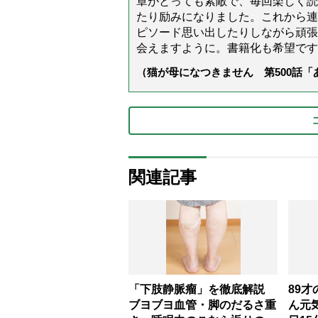
章がとっても素敵で、毎回楽しく読
たり励みになりました。これから連
ピソード思い出したりしながら頑張
会えますように。書籍化も希望です
（猫が母になつきません 第500話
関連記事
「下肢静脈瘤」を徹底解説
89
ブヨブヨ血管・脚のだるさ重
ん元