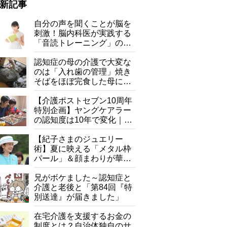
新記事
自分の声を聞くことが脳を
刺激！脳内科医が実践する
「音読トレーニング」の極
意
認知症の母の介護で大変な
のは「入れ歯の管理」焼き
そばをほぼ完食した母に息
子が血の気が引いた理由
【介護ポストセブン10周年
特別企画】ヤングケアラー
の認知度は10年で変化｜流
行語大賞にノミネート、法
律にも明記されたが果たし
【紀子さまのジュエリー
て現在は？
術】夏に映える「メタル枠
パール」＆顔まわりが華や
ぐ「揺れる一粒」の使い分
け方
兄がボケました～認知症と
介護と老後と「第84回『特
別送達』が届きました」
在宅介護を支援するお金の
制度とは？自治体独自のサ