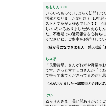
ももりん3030
いろいろあって､しばらく訪問してい
愕然となりました(@_@;) 10
ストと文章が大好きでした❢❢ 介
り､いろいろありましたが､ぬらり
た。不定期での近況報告を心待ちに
くださいね。ご多幸をお祈りしてい
（猫が母になつきません 第500話
ちゃぼ
「良妻賢母」さんがお米や野菜やお
です。きっとマナミコさんが「うわ
て持って来てくださってるのだと思
（兄がボケました～認知症と介護と老
た」）
けい
ぬらりんさま、長い間ありがとうご