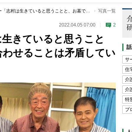
高木ブー「志村は生きていると思うことと、お墓で手を合わせることは矛盾していない」
写真一覧
2022.04.05 07:00
2
は生きていると思うこと
話
合わせることは矛盾してい
サ
住
介
介
特
プ
公
高