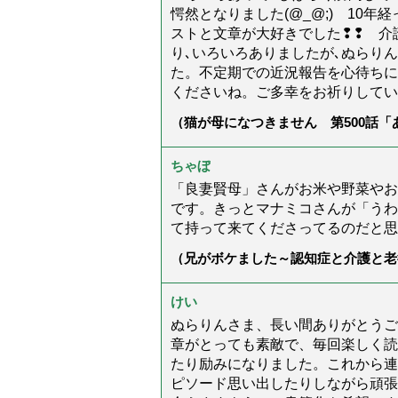
愕然となりました(@_@;) 10
ストと文章が大好きでした❢❢ 介
り､いろいろありましたが､ぬらり
た。不定期での近況報告を心待ちに
くださいね。ご多幸をお祈りしてい
（猫が母になつきません 第500話
ちゃぼ
「良妻賢母」さんがお米や野菜やお
です。きっとマナミコさんが「うわ
て持って来てくださってるのだと思
（兄がボケました～認知症と介護と老
た」）
けい
ぬらりんさま、長い間ありがとうご
章がとっても素敵で、毎回楽しく読
たり励みになりました。これから連
ピソード思い出したりしながら頑張