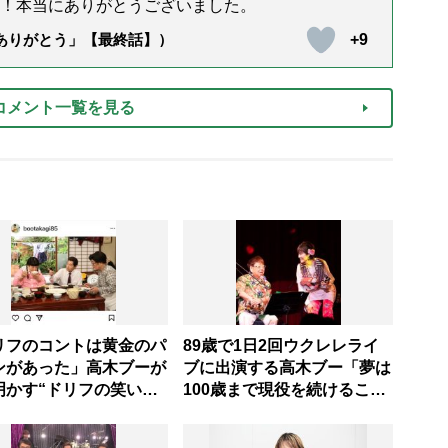
！本当にありがとうございました。
+9
「ありがとう」【最終話】）
コメント一覧を見る
リフのコントは黄金のパ
89歳で1日2回ウクレレライ
ンがあった」高木ブーが
ブに出演する高木ブー「夢は
明かす“ドリフの笑いの
100歳まで現役を続けるこ
と」