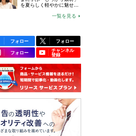
説】
を夏らしく軽やかに魅せる
3つの着こなし法則
一覧を見る
フォロー
フォロー
チャンネル
フォロー
登録