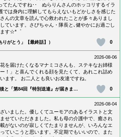
年経ってたんですね･･ ぬらりんさんのホッコリするイラ
護では身内に理解してもらえないもどかしさを感じた
んさんの文章を読んで心救われたことが多々ありまし
しています。さびちゃん・隊長と､健やかにお過ごし
ます☆*゜
0
「ありがとう」【最終話】）
2026-08-06
花を届けたくなるマナミコさんも、ステキなお姉様
ー！」と喜んでくれる顔を見たくて、あれこれ詰め
います。 お二人とも良いお友達ですね。
0
後と「第84回『特別送達』が届きまし
2026-08-04
ざいました。優しくてユーモアのあるイラストと文
ませていただきました。私も母の介護中で、癒され
載がないのが寂しくてたまりませんが、いろんなエ
っていこうと思います。不定期でもいいので、また