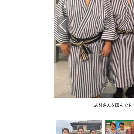
ズの3人（高木ブー公式イン
志村さんを囲んでド
）