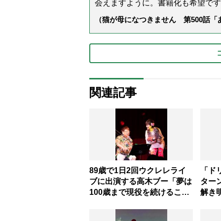
会えますように。書籍化も希望です
（猫が母になつきません 第500話
関連記事
89歳で1日2回ウクレレライ
「ド
ブに出演する高木ブー「夢は
ター
100歳まで現役を続けるこ
解き
と」
肝”