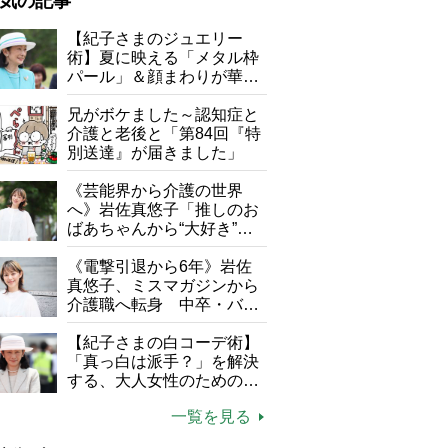
気の記事
が母になつきません
【紀子さまのジュエリー
術】夏に映える「メタル枠
子の遠距離介護サバイバル術
パール」＆顔まわりが華や
がボケました
便利なサービス
ぐ「揺れる一粒」の使い分
け方
兄がボケました～認知症と
防法
介護と老後と「第84回『特
別送達』が届きました」
《芸能界から介護の世界
へ》岩佐真悠子「推しのお
ばあちゃんから“大好き”を
もらえる」理不尽さも吹き
飛ぶ“やりがい”、介護の現
《電撃引退から6年》岩佐
場は「愛おしい」
真悠子、ミスマガジンから
介護職へ転身 中卒・バイ
ト経験ゼロの彼女が見つけ
た“居場所”「社会の役に立
【紀子さまの白コーデ術】
ターズ研究会（ドリ研）の有志が用意してくれたバースデーケーキ。「
に再現されている（高木ブー公式インスタグラム：Boo Takagi @boota
ちながら自分らしくいられ
「真っ白は派手？」を解決
る」
する、大人女性のための上
品夏スタイル4つのコツ
一覧を見る