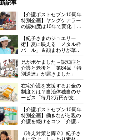
新記事
【介護ポストセブン10周年
特別企画】ヤングケアラー
の認知度は10年で変化｜流
行語大賞にノミネート、法
律にも明記されたが果たし
【紀子さまのジュエリー
て現在は？
術】夏に映える「メタル枠
パール」＆顔まわりが華や
ぐ「揺れる一粒」の使い分
け方
兄がボケました～認知症と
介護と老後と「第84回『特
別送達』が届きました」
在宅介護を支援するお金の
制度とは？自治体独自のサ
ービス「毎月2万円が支給
される」ケースも【FP解
説】
【介護ポストセブン10周年
特別企画】働きながら親の
介護を続けるコツ「介護は
10年以上続くことも…3つ
のフェーズに分けて考えて
《冷え対策と両立》紀子さ
みよう」【社会福祉士解
まに学ぶ「しっかり素材」