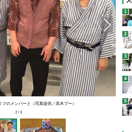
人
猫
1
息
兄
2
予
3
4
5
ドリフ
リフのメンバーと（写真提供／高木ブー）
2
/
3