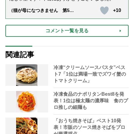
+10
（猫が母になつきません 第500
話「ありがとう」【最終話】）
コメント一覧を見る
関連記事
冷凍“クリームソースパスタ”ベス
ト7「1位は満場一致でズワイ蟹の
トマトクリーム」
冷凍食品のナポリタンBest8を発
表！1位は極太麺の濃厚味 食のプ
ロ推しの細麺も
「おうち焼きそば」ベスト10発
表！市販のソース焼きそばをプロ
が厳選採点