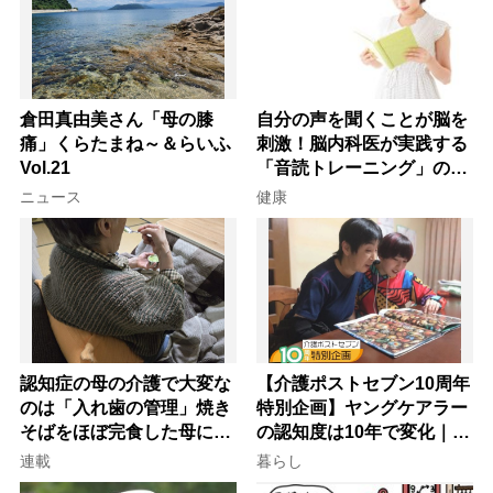
倉田真由美さん「母の膝
自分の声を聞くことが脳を
痛」くらたまね～＆らいふ
刺激！脳内科医が実践する
Vol.21
「音読トレーニング」の極
意
ニュース
健康
認知症の母の介護で大変な
【介護ポストセブン10周年
のは「入れ歯の管理」焼き
特別企画】ヤングケアラー
そばをほぼ完食した母に息
の認知度は10年で変化｜流
子が血の気が引いた理由
行語大賞にノミネート、法
連載
暮らし
律にも明記されたが果たし