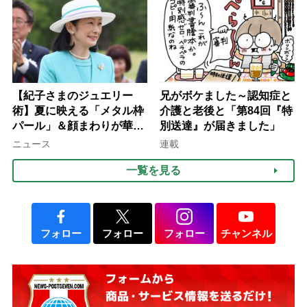
て現在は？
【紀子さまのジュエリー
兄がボケました～認知症と
術】夏に映える「メタル枠
介護と老後と「第84回『特
パール」＆顔まわりが華や
別送達』が届きました」
ぐ「揺れる一粒」の使い分
ニュース
連載
け方
一覧を見る
フォロー
フォロー
フォロー
チャンネル