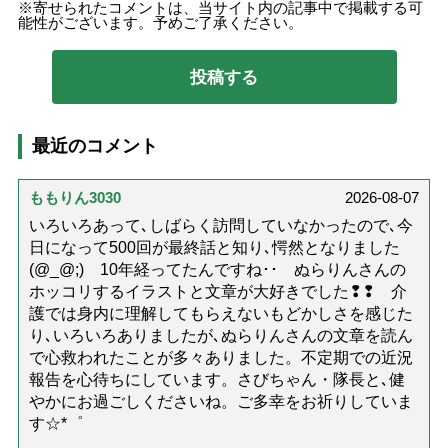
寄せられたコメントは、当サイト内の記事中で掲載する可
能性がございます。予めご了承ください。
最近のコメント
ももりん3030
2026-08-07
いろいろあって､しばらく訪問していなかったので､今
日になって500回が最終話と知り､愕然となりました
(@_@;) 10年経ってたんですね･･ ぬらりんさんの
ホッコリするイラストと文章が大好きでした❢❢ 介
護では身内に理解してもらえないもどかしさを感じた
り､いろいろありましたが､ぬらりんさんの文章を読ん
で心救われたことが多々ありました。不定期での近況
報告を心待ちにしています。さびちゃん・隊長と､健
やかにお過ごしくださいね。ご多幸をお祈りしていま
す☆*゜