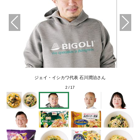
節な
ジェイ・イシカワ代表 石川潤治さん
2
/
17