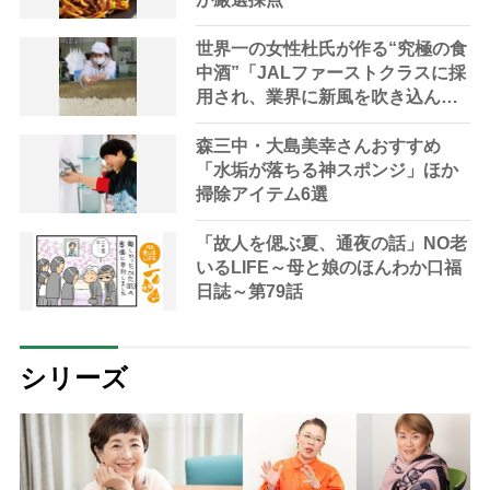
世界一の女性杜氏が作る“究極の食
中酒”「JALファーストクラスに採
用され、業界に新風を吹き込ん
だ」
森三中・大島美幸さんおすすめ
「水垢が落ちる神スポンジ」ほか
掃除アイテム6選
「故人を偲ぶ夏、通夜の話」NO老
いるLIFE～母と娘のほんわか口福
日誌～第79話
シリーズ