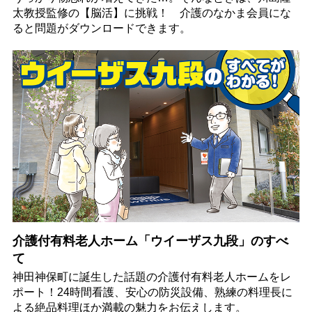
太教授監修の【脳活】に挑戦！ 介護のなかま会員にな
ると問題がダウンロードできます。
介護付有料老人ホーム「ウイーザス九段」のすべ
て
神田神保町に誕生した話題の介護付有料老人ホームをレ
ポート！24時間看護、安心の防災設備、熟練の料理長に
よる絶品料理ほか満載の魅力をお伝えします。