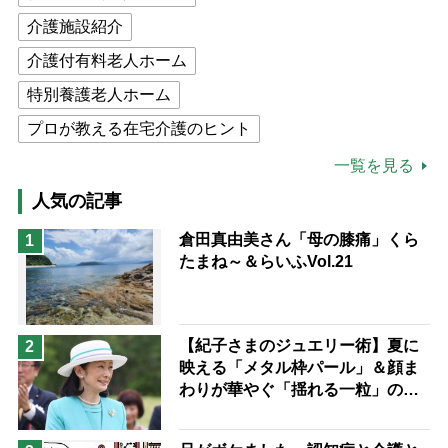
介護施設紹介
介護付有料老人ホーム
特別養護老人ホーム
プロが教える在宅介護のヒント
公的介護保険制度
介護食
一覧を見る
高木ブー
ケアマネジャー
人気の記事
猫が母になつきません
倉田真由美さん「母の膝痛」くら
1
たまね～＆らいふVol.21
息子の遠距離介護サバイバル術
兄がボケました
便利なサービス
予防法
【紀子さまのジュエリー術】夏に
2
映える「メタル枠パール」＆顔ま
わりが華やぐ「揺れる一粒」の使
い分け方