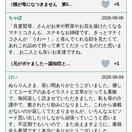
+5
（猫が母になつきません 第500
話「ありがとう」【最終話】）
ちゃぼ
2026-08-06
「良妻賢母」さんがお米や野菜やお花を届けたくなる
マナミコさんも、ステキなお姉様です。きっとマナミ
コさんが「うわー！」と喜んでくれる顔を見たくて、
あれこれ詰めて持って来てくださってるのだと思いま
す。 お二人とも良いお友達ですね。
+1
（兄がボケました～認知症と介
護と老後と「第84回『特別送
達』が届きました」）
けい
2026-08-04
ぬらりんさま、長い間ありがとうございました。優し
くてユーモアのあるイラストと文章がとっても素敵
で、毎回楽しく読ませていただきました。私も母の介
護中で、癒されたり励みになりました。これから連載
がないのが寂しくてたまりませんが、いろんなエピソ
ード思い出したりしながら頑張っていこうと思いま
す。不定期でもいいので、また会えますように。書籍
化も希望です！本当にありがとうございました。