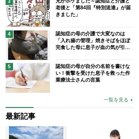
兄がボケました～認知症と介護と
3
老後と「第84回『特別送達』が届
きました」
認知症の母の介護で大変なのは
4
「入れ歯の管理」焼きそばをほぼ
完食した母に息子が血の気が引い
た理由
認知症の母が自分の名前を書けな
5
い！衝撃を受けた息子を救った作
業療法士さんの言葉
一覧を見る
最新記事