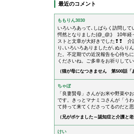
最近のコメント
ももりん3030
いろいろあって､しばらく訪問してい
愕然となりました(@_@;) 10
ストと文章が大好きでした❢❢ 介
り､いろいろありましたが､ぬらり
た。不定期での近況報告を心待ちに
くださいね。ご多幸をお祈りしてい
（猫が母になつきません 第500話
ちゃぼ
「良妻賢母」さんがお米や野菜やお
です。きっとマナミコさんが「うわ
て持って来てくださってるのだと思
（兄がボケました～認知症と介護と老
た」）
けい