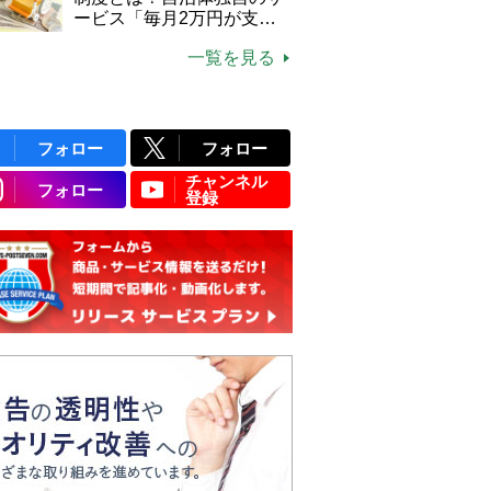
ービス「毎月2万円が支給
される」ケースも【FP解
一覧を見る
説】
フォロー
フォロー
チャンネル
フォロー
登録