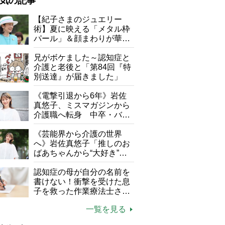
気の記事
が母になつきません
【紀子さまのジュエリー
術】夏に映える「メタル枠
子の遠距離介護サバイバル術
パール」＆顔まわりが華や
がボケました
便利なサービス
ぐ「揺れる一粒」の使い分
け方
兄がボケました～認知症と
防法
介護と老後と「第84回『特
別送達』が届きました」
《電撃引退から6年》岩佐
真悠子、ミスマガジンから
介護職へ転身 中卒・バイ
ドを被るデスゲームのスタッフたち。仮面の記号によって階級がある／Ne
ト経験ゼロの彼女が見つけ
ーム』独占配信中
た“居場所”「社会の役に立
《芸能界から介護の世界
ちながら自分らしくいられ
へ》岩佐真悠子「推しのお
る」
ばあちゃんから“大好き”を
もらえる」理不尽さも吹き
飛ぶ“やりがい”、介護の現
認知症の母が自分の名前を
場は「愛おしい」
書けない！衝撃を受けた息
子を救った作業療法士さん
の言葉
一覧を見る