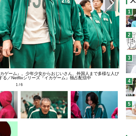
人
猫
1
息
兄
2
予
3
カゲーム』。少年少女からおじいさん、外国人まで多様な人び
赤いフー
る／Netflixシリーズ『イカゲーム』独占配信中
4
1
/
6
5