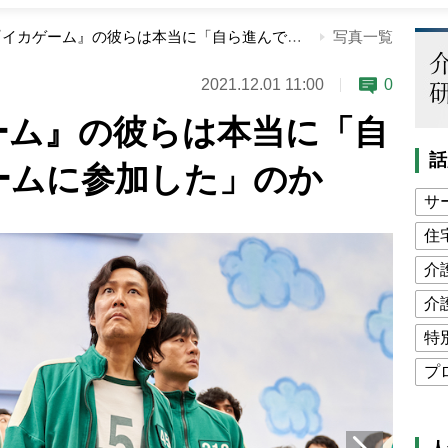
Netflix『イカゲーム』の彼らは本当に「自ら進んでデスゲームに参加した」のか
写真一覧
2021.12.01 11:00
0
カゲーム』の彼らは本当に「自
話
ームに参加した」のか
サ
住
介
介
特
プ
公
高