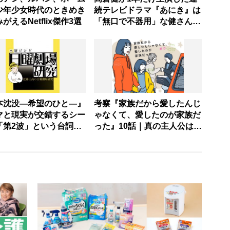
少年少女時代のときめき
続テレビドラマ『あにき』は
がえるNetflix傑作3選
「無口で不器用」な健さんの
ルーツ
本沈没―希望のひと―』
考察『家族だから愛したんじ
マと現実が交錯するシー
ゃなくて、愛したのが家族だ
「第2波」という台詞が
った』10話｜真の主人公は
しい
「岸本家」。演技派俳優・河
合優実の誕生を見届けた幸せ