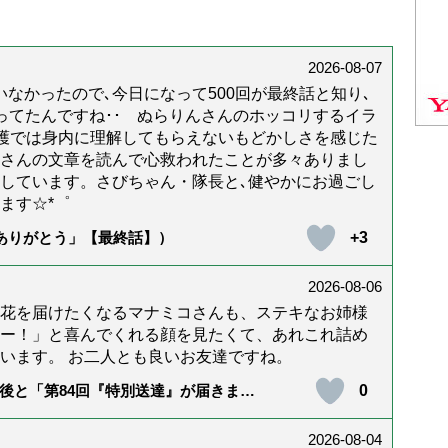
2026-08-07
なかったので､今日になって500回が最終話と知り､
年経ってたんですね･･ ぬらりんさんのホッコリするイラ
護では身内に理解してもらえないもどかしさを感じた
んさんの文章を読んで心救われたことが多々ありまし
しています。さびちゃん・隊長と､健やかにお過ごし
ます☆*゜
+3
「ありがとう」【最終話】）
2026-08-06
花を届けたくなるマナミコさんも、ステキなお姉様
ー！」と喜んでくれる顔を見たくて、あれこれ詰め
います。 お二人とも良いお友達ですね。
0
後と「第84回『特別送達』が届きまし
2026-08-04