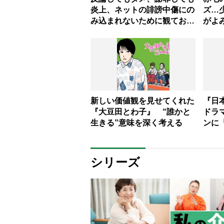
炎上、ネットの誹謗中傷にの
ズ…
み込まれないために観ておく
がよみ
べき3作品
新しい価値観を見せてくれた
『日
『大豆田とわ子』 “誰かと
ドラ
生きる”意味を深く考える
ンに
生々
シリーズ