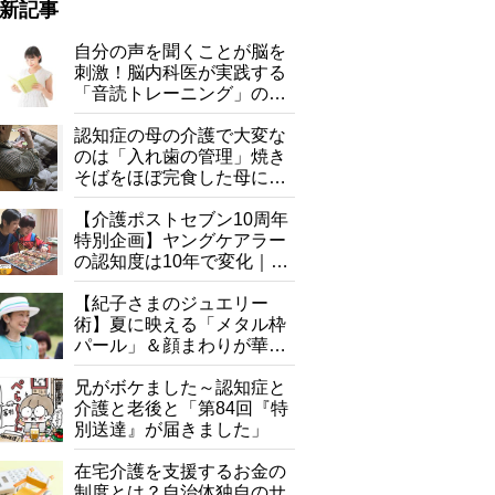
新記事
自分の声を聞くことが脳を
刺激！脳内科医が実践する
「音読トレーニング」の極
意
認知症の母の介護で大変な
のは「入れ歯の管理」焼き
そばをほぼ完食した母に息
子が血の気が引いた理由
【介護ポストセブン10周年
特別企画】ヤングケアラー
の認知度は10年で変化｜流
行語大賞にノミネート、法
律にも明記されたが果たし
【紀子さまのジュエリー
て現在は？
術】夏に映える「メタル枠
パール」＆顔まわりが華や
ぐ「揺れる一粒」の使い分
け方
兄がボケました～認知症と
介護と老後と「第84回『特
別送達』が届きました」
在宅介護を支援するお金の
制度とは？自治体独自のサ