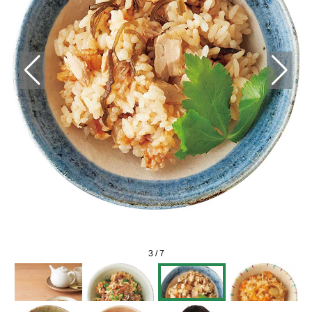
3
/
7