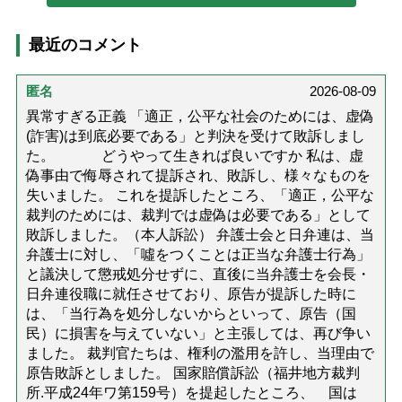
最近のコメント
匿名
2026-08-09
異常すぎる正義 「適正，公平な社会のためには、虚偽
(詐害)は到底必要である」と判決を受けて敗訴しまし
た。 どうやって生きれば良いですか 私は、虚
偽事由で侮辱されて提訴され、敗訴し、様々なものを
失いました。 これを提訴したところ、「適正，公平な
裁判のためには、裁判では虚偽は必要である」として
敗訴しました。（本人訴訟） 弁護士会と日弁連は、当
弁護士に対し、「噓をつくことは正当な弁護士行為」
と議決して懲戒処分せずに、直後に当弁護士を会長・
日弁連役職に就任させており、原告が提訴した時に
は、「当行為を処分しないからといって、原告（国
民）に損害を与えていない」と主張しては、再び争い
ました。 裁判官たちは、権利の濫用を許し、当理由で
原告敗訴としました。 国家賠償訴訟（福井地方裁判
所.平成24年ワ第159号）を提起したところ、 国は