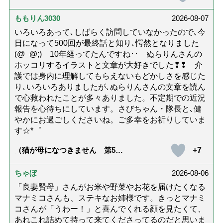
問詐欺の種類と実例9選｜騙され
ないための4つの対策「騙されや
すい人の特徴は？」【社会福祉
ももりん3030
2026-08-07
士解説】）
いろいろあって､しばらく訪問していなかったので､今
日になって500回が最終話と知り､愕然となりました
(@_@;) 10年経ってたんですね･･ ぬらりんさんの
ホッコリするイラストと文章が大好きでした❢❢ 介
護では身内に理解してもらえないもどかしさを感じた
り､いろいろありましたが､ぬらりんさんの文章を読ん
で心救われたことが多々ありました。不定期での近況
報告を心待ちにしています。さびちゃん・隊長と､健
やかにお過ごしくださいね。ご多幸をお祈りしていま
す☆*゜
+7
（猫が母になつきません 第500
話「ありがとう」【最終話】）
ちゃぼ
2026-08-06
「良妻賢母」さんがお米や野菜やお花を届けたくなる
マナミコさんも、ステキなお姉様です。きっとマナミ
コさんが「うわー！」と喜んでくれる顔を見たくて、
あれこれ詰めて持って来てくださってるのだと思いま