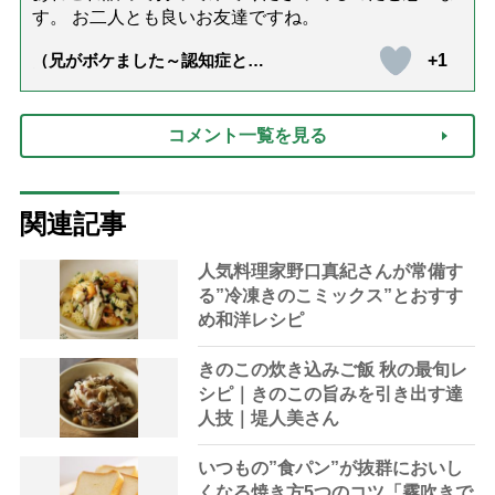
す。 お二人とも良いお友達ですね。
+1
（兄がボケました～認知症と介
護と老後と「第84回『特別送
達』が届きました」）
コメント一覧を見る
関連記事
人気料理家野口真紀さんが常備す
る”冷凍きのこミックス”とおすす
め和洋レシピ
きのこの炊き込みご飯 秋の最旬レ
シピ｜きのこの旨みを引き出す達
人技｜堤人美さん
いつもの”食パン”が抜群においし
くなる焼き方5つのコツ「霧吹きで