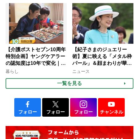
【介護ポストセブン10周年
【紀子さまのジュエリー
特別企画】ヤングケアラー
術】夏に映える「メタル枠
の認知度は10年で変化｜流
パール」＆顔まわりが華や
行語大賞にノミネート、法
ぐ「揺れる一粒」の使い分
暮らし
ニュース
律にも明記されたが果たし
け方
一覧を見る
て現在は？
フォロー
フォロー
フォロー
チャンネル