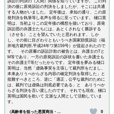
訴訟の判決の（人間）関係を知っていますか。 この判
決の後に原発訴訟の判決をしましたが、そこには共通
する人物がいました。 定年後は、承知の通り、この原
発判決を執筆等し名声を得るに至っています。 樋口英
明は、当初よりこの定年後の構想を描いており、原発
訴訟団の弁護士たちには、あとくされなく勝訴する
（させる） ことを望んでいたと思われます。 しか
し、その前に目ざわりともいうべき国家賠償訴訟（福
井地方裁判所.平成24年ワ第159号）が提起されたので
す。 その原審の訴訟詐欺の被告とは、弁護士のTと
M等であり、一方の原発訴訟の訴状を書いた弁護士も
その弁護士T等だったからです。 定年後を夢みる樋口
英明は、当然「虚偽事実を主張して裁判所をだまし、
本来ありうべからざる内容の確定判決を取得した」と
批難すべきところ、逆に「適正，公平な裁判のために
は、裁判では虚偽は到底必要である」と ありうべか
らざる判決を言い渡したのです。 それでも現在、樋口
英明は国民を欺いて 立派な人間として活動していま
す。
0
（高齢者を狙った悪質商法・訪