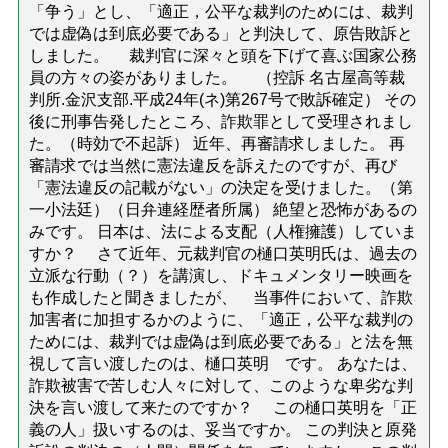
「争う」とし、「適正，公平な裁判のためには、裁判
では虚偽は到底必要である」と判決して、原告敗訴と
しました。 裁判官に深々と頭を下げて喜ぶ国家公務
員の方々の姿がありました。 （控訴 名古屋高等裁
判所.金沢支部.平成24年(ネ)第267号で敗訴確定） その
後に刑事告発したところ、詐欺罪として受理されまし
た。（時効で不起訴） 近年、再審請求しました。 再
審請求では当然に憲法違反を訴えたのですが、再び
「憲法違反の記載がない」の決定を受けました。（第
一小法廷）（日弁連経歴者所属） 絶望と恐怖があるの
みです。 日本は、法による支配（人権擁護）していま
すか？ さて近年、元裁判官の樋口英明氏は、過去の
立派な行動（？）を講演し、ドキュメンタリー映画を
も作成したと聞きましたが、 当事件において、詐欺
加害者に加担するかのように、「適正，公平な裁判の
ためには、裁判では虚偽は到底必要である」と法を無
視して言い渡したのは、樋口英明 です。 あなたは、
詐欺被害で苦しむ人々に対して、このような卑劣な判
決を言い渡して来たのですか？ この樋口英明を「正
義の人」扱いするのは、妥当ですか。 この判決と原発