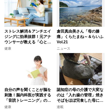
ストレス解消＆アンチエイ
倉田真由美さん「母の膝
ジングに効果抜群！元アナ
痛」くらたまね～＆らいふ
ウンサーが教える「心と体
Vol.21
を元気にする音読の習慣」
健康
ニュース
自分の声を聞くことが脳を
認知症の母の介護で大変な
刺激！脳内科医が実践する
のは「入れ歯の管理」焼き
「音読トレーニング」の極
そばをほぼ完食した母に息
意
子が血の気が引いた理由
健康
連載