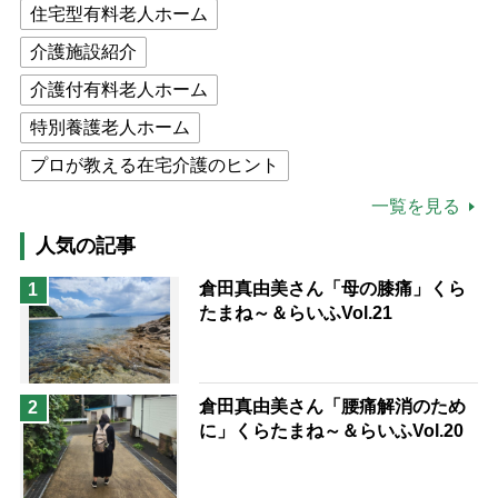
住宅型有料老人ホーム
介護施設紹介
介護付有料老人ホーム
特別養護老人ホーム
プロが教える在宅介護のヒント
公的介護保険制度
介護食
一覧を見る
高木ブー
ケアマネジャー
人気の記事
猫が母になつきません
倉田真由美さん「母の膝痛」くら
1
たまね～＆らいふVol.21
息子の遠距離介護サバイバル術
兄がボケました
便利なサービス
予防法
倉田真由美さん「腰痛解消のため
2
に」くらたまね～＆らいふVol.20