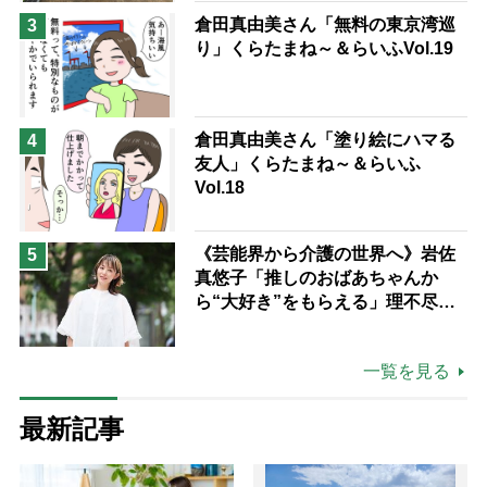
倉田真由美さん「無料の東京湾巡
3
り」くらたまね～＆らいふVol.19
倉田真由美さん「塗り絵にハマる
4
友人」くらたまね～＆らいふ
Vol.18
《芸能界から介護の世界へ》岩佐
5
真悠子「推しのおばあちゃんか
ら“大好き”をもらえる」理不尽さ
も吹き飛ぶ“やりがい”、介護の現
場は「愛おしい」
一覧を見る
最新記事