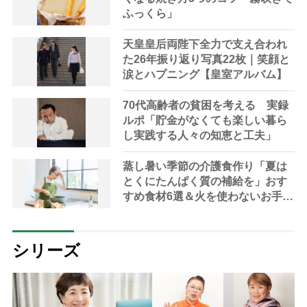
ふっくら」
天皇皇后両陛下全力で支え合われ
た26年振り返り写真22枚｜笑顔と
涙とハプニング【皇室アルバム】
70代高齢者の貧困を考える 実録
ルポ「貯金がなくても楽しい暮ら
し実践する人々の知恵と工夫」
蒸し暑い季節の介護食作り「夏は
とくにたんぱく質の補給を」おす
すめ食材6選＆火を使わないお手軽
レシピ3選【管理栄養士提案】
シリーズ