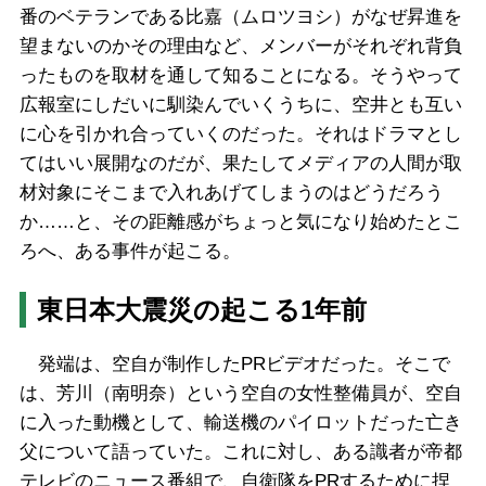
番のベテランである比嘉（ムロツヨシ）がなぜ昇進を
望まないのかその理由など、メンバーがそれぞれ背負
ったものを取材を通して知ることになる。そうやって
広報室にしだいに馴染んでいくうちに、空井とも互い
に心を引かれ合っていくのだった。それはドラマとし
てはいい展開なのだが、果たしてメディアの人間が取
材対象にそこまで入れあげてしまうのはどうだろう
か……と、その距離感がちょっと気になり始めたとこ
ろへ、ある事件が起こる。
東日本大震災の起こる1年前
発端は、空自が制作したPRビデオだった。そこで
は、芳川（南明奈）という空自の女性整備員が、空自
に入った動機として、輸送機のパイロットだった亡き
父について語っていた。これに対し、ある識者が帝都
テレビのニュース番組で、自衛隊をPRするために捏