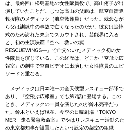
は、最終回に松島基地の女性隊員役で、高山侑子が出
演していたことだ。じつは高山の父親は、航空自衛隊
救援隊のメディック（航空救難員）だった。残念なが
ら父は訓練中の事故で亡くなったのだが、彼女は追悼
式のため訪れた東京でスカウトされ、芸能界に入る
と、初の主演映画『空へ―救いの翼
RESCUEWINGS―』で亡父のいたメディック初の女
性隊員を演じている。この経歴は、どこか『空飛ぶ広
報室』の劇中で空自ビデオに出演した女性隊員のエピ
ソードと重なる。
メディックは日本唯一の全天候型レスキュー部隊で
あり、『空飛ぶ広報室』でも第7話に登場する。この
とき、メディックの一員を演じたのが鈴木亮平だっ
た。鈴木といえば現在、今季の日曜劇場『TOKYO
MER 走る緊急救命室』でやはりレスキュー活動のた
め東京都知事が設置したという設定の架空の組織