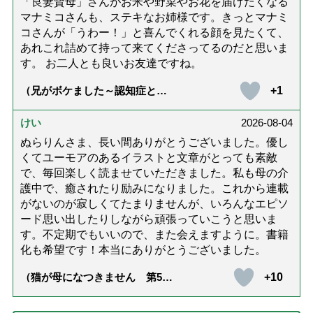
「良妻賢母」さんがお米や野菜やお花を届けたくなる
マナミコさんも、ステキなお姉様です。きっとマナミ
コさんが「うわー！」と喜んでくれる顔を見たくて、
あれこれ詰めて持って来てくださってるのだと思いま
す。 お二人とも良いお友達ですね。
+1
（兄がボケました～認知症と介
護と老後と「第84回『特別送
達』が届きました」）
けい
2026-08-04
ぬらりんさま、長い間ありがとうございました。優し
くてユーモアのあるイラストと文章がとっても素敵
で、毎回楽しく読ませていただきました。私も母の介
護中で、癒されたり励みになりました。これから連載
がないのが寂しくてたまりませんが、いろんなエピソ
ード思い出したりしながら頑張っていこうと思いま
す。不定期でもいいので、また会えますように。書籍
化も希望です！本当にありがとうございました。
+10
（猫が母になつきません 第500
話「ありがとう」【最終話】）