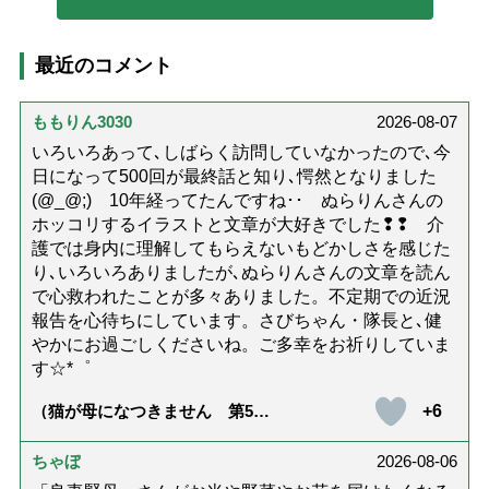
最近のコメント
ももりん3030
2026-08-07
いろいろあって､しばらく訪問していなかったので､今
日になって500回が最終話と知り､愕然となりました
(@_@;) 10年経ってたんですね･･ ぬらりんさんの
ホッコリするイラストと文章が大好きでした❢❢ 介
護では身内に理解してもらえないもどかしさを感じた
り､いろいろありましたが､ぬらりんさんの文章を読ん
で心救われたことが多々ありました。不定期での近況
報告を心待ちにしています。さびちゃん・隊長と､健
やかにお過ごしくださいね。ご多幸をお祈りしていま
す☆*゜
+6
（猫が母になつきません 第500
話「ありがとう」【最終話】）
ちゃぼ
2026-08-06