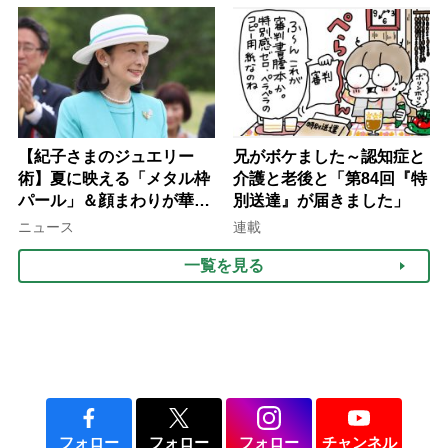
律にも明記されたが果たし
て現在は？
【紀子さまのジュエリー
兄がボケました～認知症と
術】夏に映える「メタル枠
介護と老後と「第84回『特
パール」＆顔まわりが華や
別送達』が届きました」
ぐ「揺れる一粒」の使い分
ニュース
連載
け方
一覧を見る
フォロー
フォロー
フォロー
チャンネル