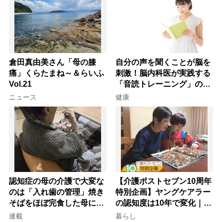
倉田真由美さん「母の膝
自分の声を聞くことが脳を
痛」くらたまね～＆らいふ
刺激！脳内科医が実践する
Vol.21
「音読トレーニング」の極
意
ニュース
健康
認知症の母の介護で大変な
【介護ポストセブン10周年
のは「入れ歯の管理」焼き
特別企画】ヤングケアラー
そばをほぼ完食した母に息
の認知度は10年で変化｜流
子が血の気が引いた理由
行語大賞にノミネート、法
連載
暮らし