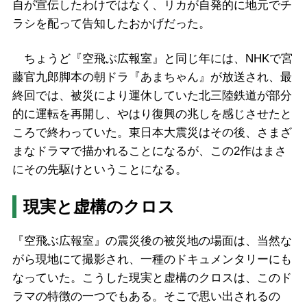
自が宣伝したわけではなく、リカが自発的に地元でチ
ラシを配って告知したおかげだった。
ちょうど『空飛ぶ広報室』と同じ年には、NHKで宮
藤官九郎脚本の朝ドラ『あまちゃん』が放送され、最
終回では、被災により運休していた北三陸鉄道が部分
的に運転を再開し、やはり復興の兆しを感じさせたと
ころで終わっていた。東日本大震災はその後、さまざ
まなドラマで描かれることになるが、この2作はまさ
にその先駆けということになる。
現実と虚構のクロス
『空飛ぶ広報室』の震災後の被災地の場面は、当然な
がら現地にて撮影され、一種のドキュメンタリーにも
なっていた。こうした現実と虚構のクロスは、このド
ラマの特徴の一つでもある。そこで思い出されるの