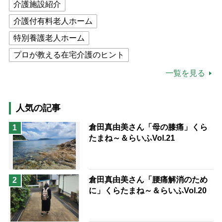
介護施設紹介
介護付有料老人ホーム
特別養護老人ホーム
プロが教える在宅介護のヒント
公的介護保険制度
介護食
一覧を見る
高木ブー
ケアマネジャー
猫が母になつきません
人気の記事
息子の遠距離介護サバイバル術
倉田真由美さん「母の膝痛」くら
1
たまね～＆らいふVol.21
兄がボケました
便利なサービス
予防法
倉田真由美さん「腰痛解消のため
2
に」くらたまね～＆らいふVol.20