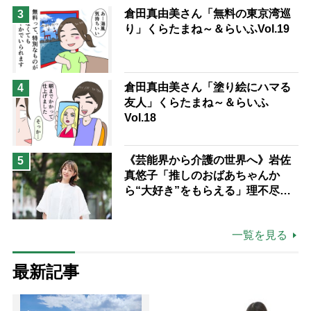
倉田真由美さん「無料の東京湾巡
3
り」くらたまね～＆らいふVol.19
倉田真由美さん「塗り絵にハマる
4
友人」くらたまね～＆らいふ
Vol.18
《芸能界から介護の世界へ》岩佐
5
真悠子「推しのおばあちゃんか
ら“大好き”をもらえる」理不尽さ
も吹き飛ぶ“やりがい”、介護の現
場は「愛おしい」
一覧を見る
最新記事