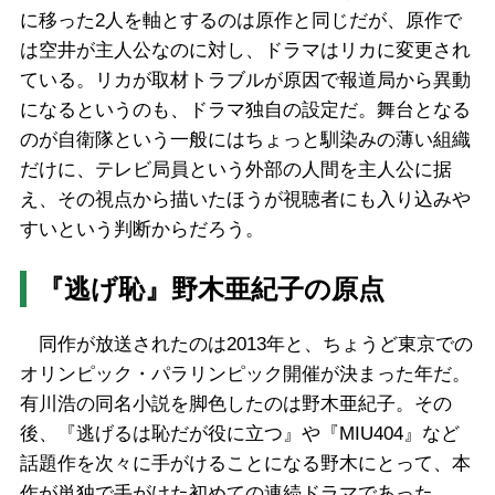
に移った2人を軸とするのは原作と同じだが、原作で
は空井が主人公なのに対し、ドラマはリカに変更され
ている。リカが取材トラブルが原因で報道局から異動
になるというのも、ドラマ独自の設定だ。舞台となる
のが自衛隊という一般にはちょっと馴染みの薄い組織
だけに、テレビ局員という外部の人間を主人公に据
え、その視点から描いたほうが視聴者にも入り込みや
すいという判断からだろう。
『逃げ恥』野木亜紀子の原点
同作が放送されたのは2013年と、ちょうど東京での
オリンピック・パラリンピック開催が決まった年だ。
有川浩の同名小説を脚色したのは野木亜紀子。その
後、『逃げるは恥だが役に立つ』や『MIU404』など
話題作を次々に手がけることになる野木にとって、本
作が単独で手がけた初めての連続ドラマであった。