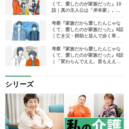
くて、愛したのが家族だった』10
話｜真の主人公は「岸本家」。演
技派俳優・河合優実の誕生を見届
けた幸せ
考察『家族だから愛したんじゃな
くて、愛したのが家族だった』9話
｜亡き父・耕助と並んで歩く草太
「パパ、この道でええ？」
考察『家族だから愛したんじゃな
くて、愛したのが家族だった』8話
｜「変わらんでええ。昔もええ。
今もええ。一生懸命食べて、一生
懸命生きてれば、それでええ」
シリーズ