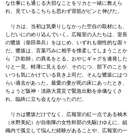
な仕事にも通じる大切なことをリカと一緒に教えら
れ、見ているこちらも思わず背筋がピンと伸びた。
リカは、当初は気乗りしなかった空自の取材にも、
しだいにのめり込んでいく。広報室の人たちは、室長
の鷺坂（柴田恭兵）をはじめ、いずれも個性的な面々
だ。鷺坂は、言葉巧みに相手を懐柔してしまうことか
ら「詐欺師」の異名をとる。おやじギャグを連発した
りと一見、軽薄に見えるが、そのじつ、部下のことを
いつも気にかけている良き上司だ。そんな鷺坂にはつ
らい過去があった。最愛の妻が死の床にあったとき、
ちょうど阪神・淡路大震災で緊急出動を余儀なくさ
れ、臨終に立ち会えなかったのだ。
リカは鷺坂だけでなく、広報室の紅一点である柚木
（水野美紀）が自衛隊の女性幹部の先駆けゆえに、組
織内で孤立して悩んだ経験があることや、広報室の一