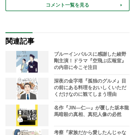
コメント一覧を見る
関連記事
ブルーインパルスに感謝した綾野
剛主演！ドラマ『空飛ぶ広報室』
の内容に今こそ注目
深夜の金字塔『孤独のグルメ』目
の前にある料理をおいしくいただ
くだけなのに観てしまう理由
名作『JIN―仁―』が覆した坂本龍
馬暗殺の真相、真犯人像の必然
考察『家族だから愛したんじゃな