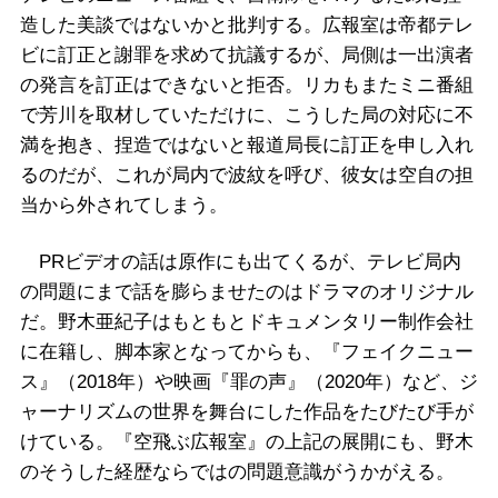
造した美談ではないかと批判する。広報室は帝都テレ
ビに訂正と謝罪を求めて抗議するが、局側は一出演者
の発言を訂正はできないと拒否。リカもまたミニ番組
で芳川を取材していただけに、こうした局の対応に不
満を抱き、捏造ではないと報道局長に訂正を申し入れ
るのだが、これが局内で波紋を呼び、彼女は空自の担
当から外されてしまう。
PRビデオの話は原作にも出てくるが、テレビ局内
の問題にまで話を膨らませたのはドラマのオリジナル
だ。野木亜紀子はもともとドキュメンタリー制作会社
に在籍し、脚本家となってからも、『フェイクニュー
ス』（2018年）や映画『罪の声』（2020年）など、ジ
ャーナリズムの世界を舞台にした作品をたびたび手が
けている。『空飛ぶ広報室』の上記の展開にも、野木
のそうした経歴ならではの問題意識がうかがえる。