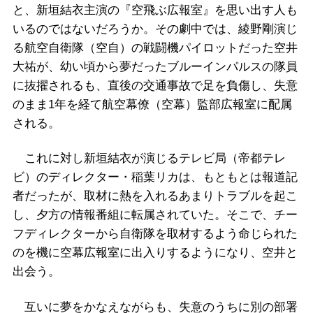
と、新垣結衣主演の『空飛ぶ広報室』を思い出す人も
いるのではないだろうか。その劇中では、綾野剛演じ
る航空自衛隊（空自）の戦闘機パイロットだった空井
大祐が、幼い頃から夢だったブルーインパルスの隊員
に抜擢されるも、直後の交通事故で足を負傷し、失意
のまま1年を経て航空幕僚（空幕）監部広報室に配属
される。
これに対し新垣結衣が演じるテレビ局（帝都テレ
ビ）のディレクター・稲葉リカは、もともとは報道記
者だったが、取材に熱を入れるあまりトラブルを起こ
し、夕方の情報番組に転属されていた。そこで、チー
フディレクターから自衛隊を取材するよう命じられた
のを機に空幕広報室に出入りするようになり、空井と
出会う。
互いに夢をかなえながらも、失意のうちに別の部署