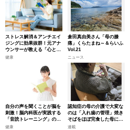
ストレス解消＆アンチエイ
倉田真由美さん「母の膝
ジングに効果抜群！元アナ
痛」くらたまね～＆らいふ
ウンサーが教える「心と体
Vol.21
を元気にする音読の習慣」
健康
ニュース
自分の声を聞くことが脳を
認知症の母の介護で大変な
刺激！脳内科医が実践する
のは「入れ歯の管理」焼き
「音読トレーニング」の極
そばをほぼ完食した母に息
意
子が血の気が引いた理由
健康
連載