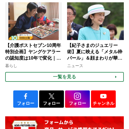
【介護ポストセブン10周年
【紀子さまのジュエリー
特別企画】ヤングケアラー
術】夏に映える「メタル枠
の認知度は10年で変化｜流
パール」＆顔まわりが華や
行語大賞にノミネート、法
ぐ「揺れる一粒」の使い分
暮らし
ニュース
律にも明記されたが果たし
け方
一覧を見る
て現在は？
フォロー
フォロー
フォロー
チャンネル