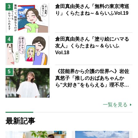
倉田真由美さん「無料の東京湾巡
3
り」くらたまね～＆らいふVol.19
倉田真由美さん「塗り絵にハマる
4
友人」くらたまね～＆らいふ
Vol.18
《芸能界から介護の世界へ》岩佐
5
真悠子「推しのおばあちゃんか
ら“大好き”をもらえる」理不尽さ
も吹き飛ぶ“やりがい”、介護の現
場は「愛おしい」
一覧を見る
最新記事