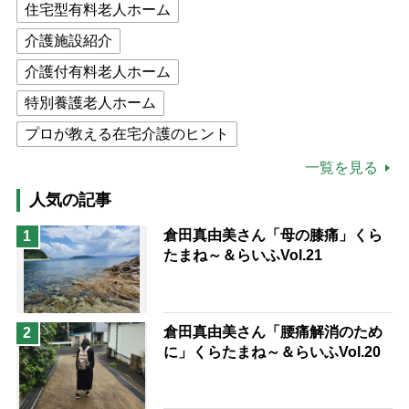
住宅型有料老人ホーム
介護施設紹介
介護付有料老人ホーム
特別養護老人ホーム
プロが教える在宅介護のヒント
公的介護保険制度
介護食
一覧を見る
高木ブー
ケアマネジャー
人気の記事
猫が母になつきません
倉田真由美さん「母の膝痛」くら
1
たまね～＆らいふVol.21
息子の遠距離介護サバイバル術
兄がボケました
便利なサービス
予防法
倉田真由美さん「腰痛解消のため
2
に」くらたまね～＆らいふVol.20