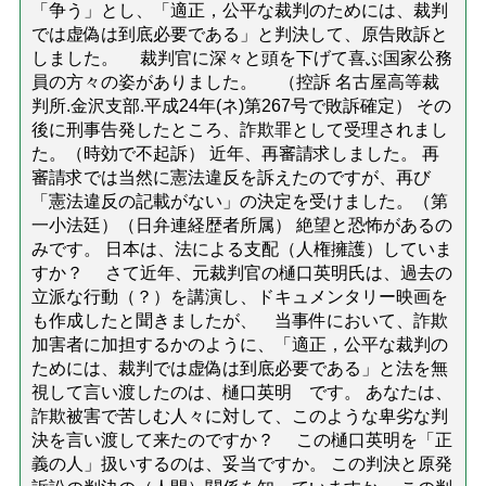
「争う」とし、「適正，公平な裁判のためには、裁判
では虚偽は到底必要である」と判決して、原告敗訴と
しました。 裁判官に深々と頭を下げて喜ぶ国家公務
員の方々の姿がありました。 （控訴 名古屋高等裁
判所.金沢支部.平成24年(ネ)第267号で敗訴確定） その
後に刑事告発したところ、詐欺罪として受理されまし
た。（時効で不起訴） 近年、再審請求しました。 再
審請求では当然に憲法違反を訴えたのですが、再び
「憲法違反の記載がない」の決定を受けました。（第
一小法廷）（日弁連経歴者所属） 絶望と恐怖があるの
みです。 日本は、法による支配（人権擁護）していま
すか？ さて近年、元裁判官の樋口英明氏は、過去の
立派な行動（？）を講演し、ドキュメンタリー映画を
も作成したと聞きましたが、 当事件において、詐欺
加害者に加担するかのように、「適正，公平な裁判の
ためには、裁判では虚偽は到底必要である」と法を無
視して言い渡したのは、樋口英明 です。 あなたは、
詐欺被害で苦しむ人々に対して、このような卑劣な判
決を言い渡して来たのですか？ この樋口英明を「正
義の人」扱いするのは、妥当ですか。 この判決と原発