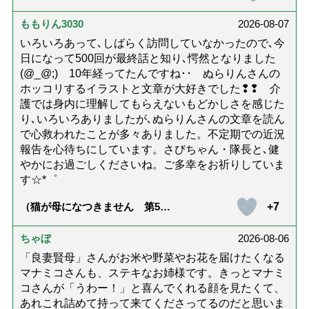
問詐欺の種類と実例9選｜騙され
ないための4つの対策「騙されや
すい人の特徴は？」【社会福祉
ももりん3030
2026-08-07
士解説】）
いろいろあって､しばらく訪問していなかったので､今
日になって500回が最終話と知り､愕然となりました
(@_@;) 10年経ってたんですね･･ ぬらりんさんの
ホッコリするイラストと文章が大好きでした❢❢ 介
護では身内に理解してもらえないもどかしさを感じた
り､いろいろありましたが､ぬらりんさんの文章を読ん
で心救われたことが多々ありました。不定期での近況
報告を心待ちにしています。さびちゃん・隊長と､健
やかにお過ごしくださいね。ご多幸をお祈りしていま
す☆*゜
+7
（猫が母になつきません 第500
話「ありがとう」【最終話】）
ちゃぼ
2026-08-06
「良妻賢母」さんがお米や野菜やお花を届けたくなる
マナミコさんも、ステキなお姉様です。きっとマナミ
コさんが「うわー！」と喜んでくれる顔を見たくて、
あれこれ詰めて持って来てくださってるのだと思いま