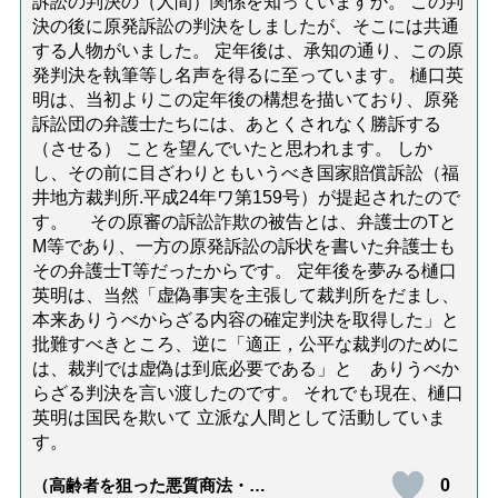
訴訟の判決の（人間）関係を知っていますか。 この判
決の後に原発訴訟の判決をしましたが、そこには共通
する人物がいました。 定年後は、承知の通り、この原
発判決を執筆等し名声を得るに至っています。 樋口英
明は、当初よりこの定年後の構想を描いており、原発
訴訟団の弁護士たちには、あとくされなく勝訴する
（させる） ことを望んでいたと思われます。 しか
し、その前に目ざわりともいうべき国家賠償訴訟（福
井地方裁判所.平成24年ワ第159号）が提起されたので
す。 その原審の訴訟詐欺の被告とは、弁護士のTと
M等であり、一方の原発訴訟の訴状を書いた弁護士も
その弁護士T等だったからです。 定年後を夢みる樋口
英明は、当然「虚偽事実を主張して裁判所をだまし、
本来ありうべからざる内容の確定判決を取得した」と
批難すべきところ、逆に「適正，公平な裁判のために
は、裁判では虚偽は到底必要である」と ありうべか
らざる判決を言い渡したのです。 それでも現在、樋口
英明は国民を欺いて 立派な人間として活動していま
す。
0
（高齢者を狙った悪質商法・訪