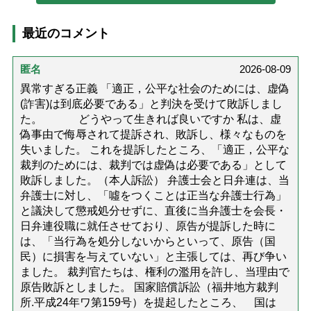
最近のコメント
匿名
2026-08-09
異常すぎる正義 「適正，公平な社会のためには、虚偽
(詐害)は到底必要である」と判決を受けて敗訴しまし
た。 どうやって生きれば良いですか 私は、虚
偽事由で侮辱されて提訴され、敗訴し、様々なものを
失いました。 これを提訴したところ、「適正，公平な
裁判のためには、裁判では虚偽は必要である」として
敗訴しました。（本人訴訟） 弁護士会と日弁連は、当
弁護士に対し、「噓をつくことは正当な弁護士行為」
と議決して懲戒処分せずに、直後に当弁護士を会長・
日弁連役職に就任させており、原告が提訴した時に
は、「当行為を処分しないからといって、原告（国
民）に損害を与えていない」と主張しては、再び争い
ました。 裁判官たちは、権利の濫用を許し、当理由で
原告敗訴としました。 国家賠償訴訟（福井地方裁判
所.平成24年ワ第159号）を提起したところ、 国は