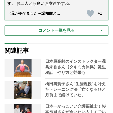
す。 お二人とも良いお友達ですね。
+1
（兄がボケました～認知症と介
護と老後と「第84回『特別送
達』が届きました」）
コメント一覧を見る
関連記事
日本最高齢のインストラクター瀧
島未香さん【タキミカ体操】誕生
秘話 やり方と効果も
橋田壽賀子さん“生涯現役”を叶え
たトレーニング法「亡くなるひと
月前まで続けていた」
日本一かっこいい介護福祉士！杉
本浩司さんが会いたい人｜すごい