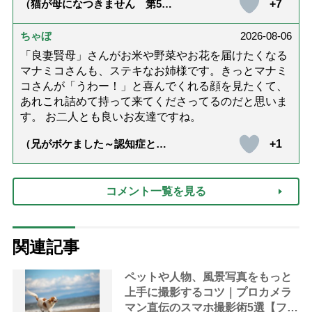
+7
（猫が母になつきません 第500
話「ありがとう」【最終話】）
ちゃぼ
2026-08-06
「良妻賢母」さんがお米や野菜やお花を届けたくなる
マナミコさんも、ステキなお姉様です。きっとマナミ
コさんが「うわー！」と喜んでくれる顔を見たくて、
あれこれ詰めて持って来てくださってるのだと思いま
す。 お二人とも良いお友達ですね。
+1
（兄がボケました～認知症と介
護と老後と「第84回『特別送
達』が届きました」）
コメント一覧を見る
関連記事
ペットや人物、風景写真をもっと
上手に撮影するコツ｜プロカメラ
マン直伝のスマホ撮影術5選【フリ