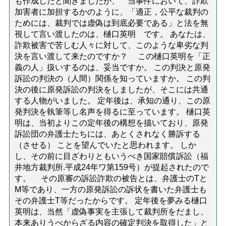
も作成したと聞きましたが、 当事件において、詐欺
加害者に加担するかのように、「適正，公平な裁判の
ためには、裁判では虚偽は到底必要である」と法を無
視して言い渡したのは、樋口英明 です。 あなたは、
詐欺被害で苦しむ人々に対して、このような卑劣な判
決を言い渡して来たのですか？ この樋口英明を「正
義の人」扱いするのは、妥当ですか。 この判決と原発
訴訟の判決の（人間）関係を知っていますか。 この判
決の後に原発訴訟の判決をしましたが、そこには共通
する人物がいました。 定年後は、承知の通り、この原
発判決を執筆等し名声を得るに至っています。 樋口英
明は、当初よりこの定年後の構想を描いており、原発
訴訟団の弁護士たちには、あとくされなく勝訴する
（させる） ことを望んでいたと思われます。 しか
し、その前に目ざわりともいうべき国家賠償訴訟（福
井地方裁判所.平成24年ワ第159号）が提起されたので
す。 その原審の訴訟詐欺の被告とは、弁護士のTと
M等であり、一方の原発訴訟の訴状を書いた弁護士も
その弁護士T等だったからです。 定年後を夢みる樋口
英明は、当然「虚偽事実を主張して裁判所をだまし、
本来ありうべからざる内容の確定判決を取得した」と