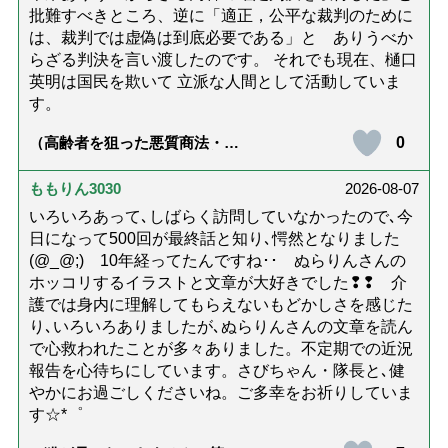
批難すべきところ、逆に「適正，公平な裁判のために
は、裁判では虚偽は到底必要である」と ありうべか
らざる判決を言い渡したのです。 それでも現在、樋口
英明は国民を欺いて 立派な人間として活動していま
す。
0
（高齢者を狙った悪質商法・訪
問詐欺の種類と実例9選｜騙され
ないための4つの対策「騙されや
すい人の特徴は？」【社会福祉
ももりん3030
2026-08-07
士解説】）
いろいろあって､しばらく訪問していなかったので､今
日になって500回が最終話と知り､愕然となりました
(@_@;) 10年経ってたんですね･･ ぬらりんさんの
ホッコリするイラストと文章が大好きでした❢❢ 介
護では身内に理解してもらえないもどかしさを感じた
り､いろいろありましたが､ぬらりんさんの文章を読ん
で心救われたことが多々ありました。不定期での近況
報告を心待ちにしています。さびちゃん・隊長と､健
やかにお過ごしくださいね。ご多幸をお祈りしていま
す☆*゜