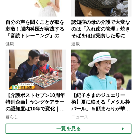
自分の声を聞くことが脳を
認知症の母の介護で大変な
刺激！脳内科医が実践する
のは「入れ歯の管理」焼き
「音読トレーニング」の極
そばをほぼ完食した母に息
意
子が血の気が引いた理由
健康
連載
【介護ポストセブン10周年
【紀子さまのジュエリー
特別企画】ヤングケアラー
術】夏に映える「メタル枠
の認知度は10年で変化｜流
パール」＆顔まわりが華や
行語大賞にノミネート、法
ぐ「揺れる一粒」の使い分
暮らし
ニュース
律にも明記されたが果たし
け方
一覧を見る
て現在は？