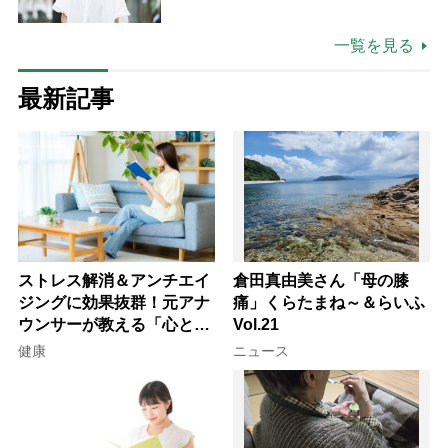
も吹き飛ぶ“やりがい”、介護の現
場は「愛おしい」
一覧を見る
最新記事
ストレス解消＆アンチエイ
倉田真由美さん「母の膝
ジングに効果抜群！元アナ
痛」くらたまね～＆らいふ
ウンサーが教える「心と体
Vol.21
を元気にする音読の習慣」
健康
ニュース