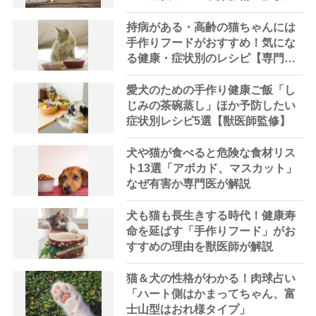
マアプリ用アイテムの撮り方つ
き】
持病がある・高齢の猫ちゃんには
手作りフードがおすすめ！気にな
る健康・症状別のレシピ【専門家
監修】
愛犬のための手作り健康ご飯「し
じみの茶碗蒸し」ほか予防したい
症状別レシピ5選【獣医師監修】
犬や猫が食べると危険な食材リス
ト13選「アボカド、マスカット」
なぜ有害か専門医が解説
犬も猫も長生きする時代！健康寿
命を延ばす「手作りフード」がお
すすめの理由を獣医師が解説
猫＆犬の性格がわかる！肉球占い
「ハート側はかまってちゃん、富
士山型はおれ様タイプ」