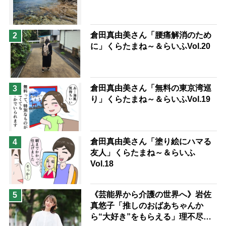
兄がボケました
便利なサービス
予防法
倉田真由美さん「腰痛解消のため
2
に」くらたまね～＆らいふVol.20
倉田真由美さん「無料の東京湾巡
3
り」くらたまね～＆らいふVol.19
倉田真由美さん「塗り絵にハマる
4
友人」くらたまね～＆らいふ
Vol.18
《芸能界から介護の世界へ》岩佐
5
真悠子「推しのおばあちゃんか
ら“大好き”をもらえる」理不尽さ