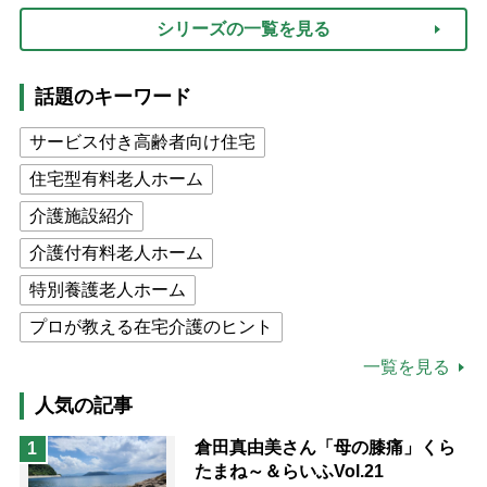
シリーズの一覧を見る
話題のキーワード
サービス付き高齢者向け住宅
住宅型有料老人ホーム
介護施設紹介
介護付有料老人ホーム
特別養護老人ホーム
プロが教える在宅介護のヒント
公的介護保険制度
介護食
一覧を見る
高木ブー
ケアマネジャー
人気の記事
猫が母になつきません
倉田真由美さん「母の膝痛」くら
1
たまね～＆らいふVol.21
息子の遠距離介護サバイバル術