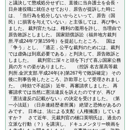
と議決して懲戒処分せずに、直後に当弁護士を会長・
日弁連役職に就任させており、原告が提訴した時に
は、「当行為を処分しないからといって、原告（国
民）に損害を与えていない」と主張しては、再び争い
ました。 裁判官たちは、権利の濫用を許し、当理由で
原告敗訴としました。 国家賠償訴訟（福井地方裁判
所.平成24年ワ第159号）を提起したところ、 国は
「争う」とし、「適正，公平な裁判のためには、裁判
では虚偽は到底必要である」と判決して、原告敗訴と
しました。 裁判官に深々と頭を下げて喜ぶ国家公務
員の方々の姿がありました。 （控訴 名古屋高等裁
判所.金沢支部.平成24年(ネ)第267号で敗訴確定） その
後に刑事告発したところ、詐欺罪として受理されまし
た。（時効で不起訴） 近年、再審請求しました。 再
審請求では当然に憲法違反を訴えたのですが、再び
「憲法違反の記載がない」の決定を受けました。（第
一小法廷）（日弁連経歴者所属） 絶望と恐怖があるの
みです。 日本は、法による支配（人権擁護）していま
すか？ さて近年、元裁判官の樋口英明氏は、過去の
立派な行動（？）を講演し、ドキュメンタリー映画を