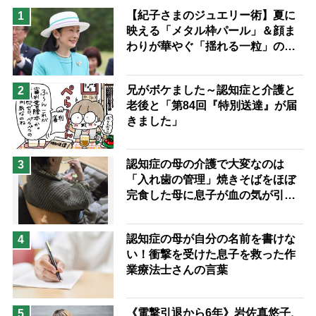
猫が母になつきません
【紀子さまのジュエリー術】夏に
1
映える「メタル枠パール」＆顔ま
息子の遠距離介護サバイバル術
わりが華やぐ「揺れる一粒」の使
兄がボケました
便利なサービス
い分け方
予防法
兄がボケました～認知症と介護と
2
老後と「第84回『特別送達』が届
きました」
認知症の母の介護で大変なのは
3
「入れ歯の管理」焼きそばをほぼ
完食した母に息子が血の気が引い
た理由
認知症の母が自分の名前を書けな
4
い！衝撃を受けた息子を救った作
業療法士さんの言葉
《電撃引退から6年》岩佐真悠子、
5