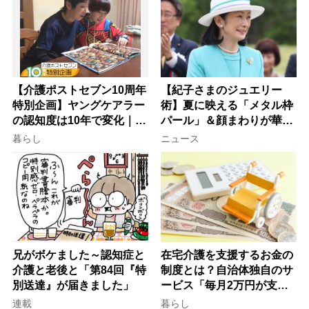
【介護ポストセブン10周年
【紀子さまのジュエリー
特別企画】ヤングケアラー
術】夏に映える「メタル枠
の認知度は10年で変化｜流
パール」＆顔まわりが華や
行語大賞にノミネート、法
ぐ「揺れる一粒」の使い分
暮らし
ニュース
律にも明記されたが果たし
け方
て現在は？
兄がボケました～認知症と
在宅介護を支援するお金の
介護と老後と「第84回『特
制度とは？自治体独自のサ
別送達』が届きました」
ービス「毎月2万円が支給
される」ケースも【FP解
連載
暮らし