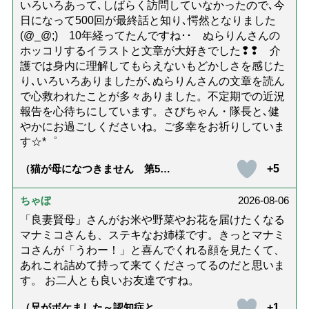
いろいろあって､しばらく訪問していなかったので､今
日になって500回が最終話と知り､愕然となりました
(@_@;) 10年経ってたんですね･･ ぬらりんさんの
ホッコリするイラストと文章が大好きでした❢❢ 介
護では身内に理解してもらえないもどかしさを感じた
り､いろいろありましたが､ぬらりんさんの文章を読ん
で心救われたことが多々ありました。不定期での近況
報告を心待ちにしています。さびちゃん・隊長と､健
やかにお過ごしくださいね。ご多幸をお祈りしていま
す☆*゜
+5
（猫が母になつきません 第500
話「ありがとう」【最終話】）
ちゃぼ
2026-08-06
「良妻賢母」さんがお米や野菜やお花を届けたくなる
マナミコさんも、ステキなお姉様です。きっとマナミ
コさんが「うわー！」と喜んでくれる顔を見たくて、
あれこれ詰めて持って来てくださってるのだと思いま
す。 お二人とも良いお友達ですね。
+1
（兄がボケました～認知症と介