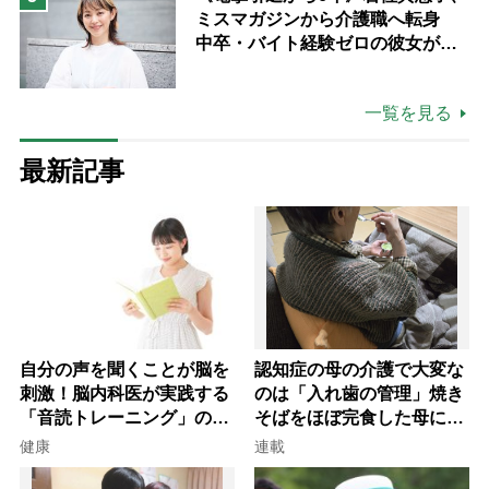
ミスマガジンから介護職へ転身
中卒・バイト経験ゼロの彼女が見
つけた“居場所”「社会の役に立ち
ながら自分らしくいられる」
一覧を見る
最新記事
自分の声を聞くことが脳を
認知症の母の介護で大変な
刺激！脳内科医が実践する
のは「入れ歯の管理」焼き
「音読トレーニング」の極
そばをほぼ完食した母に息
意
子が血の気が引いた理由
健康
連載