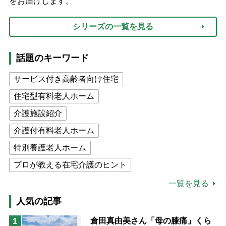
をお届けします。
シリーズの一覧を見る
話題のキーワード
サービス付き高齢者向け住宅
住宅型有料老人ホーム
介護施設紹介
介護付有料老人ホーム
特別養護老人ホーム
プロが教える在宅介護のヒント
公的介護保険制度
介護食
一覧を見る
高木ブー
ケアマネジャー
人気の記事
猫が母になつきません
倉田真由美さん「母の膝痛」くら
1