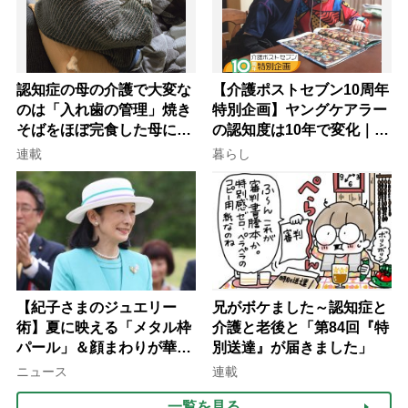
認知症の母の介護で大変な
【介護ポストセブン10周年
のは「入れ歯の管理」焼き
特別企画】ヤングケアラー
そばをほぼ完食した母に息
の認知度は10年で変化｜流
子が血の気が引いた理由
行語大賞にノミネート、法
連載
暮らし
律にも明記されたが果たし
て現在は？
【紀子さまのジュエリー
兄がボケました～認知症と
術】夏に映える「メタル枠
介護と老後と「第84回『特
パール」＆顔まわりが華や
別送達』が届きました」
ぐ「揺れる一粒」の使い分
ニュース
連載
け方
一覧を見る