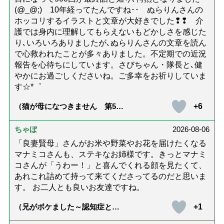
(@_@;) 10年経ってたんですね･･ ぬらりんさんの
ホッコリするイラストと文章が大好きでした❢❢ 介
護では身内に理解してもらえないもどかしさを感じた
り､いろいろありましたが､ぬらりんさんの文章を読ん
で心救われたことが多々ありました。不定期での近況
報告を心待ちにしています。さびちゃん・隊長と､健
やかにお過ごしくださいね。ご多幸をお祈りしていま
す☆*゜
+6
（猫が母になつきません 第500
話「ありがとう」【最終話】）
ちゃぼ
2026-08-06
「良妻賢母」さんがお米や野菜やお花を届けたくなる
マナミコさんも、ステキなお姉様です。きっとマナミ
コさんが「うわー！」と喜んでくれる顔を見たくて、
あれこれ詰めて持って来てくださってるのだと思いま
す。 お二人とも良いお友達ですね。
+1
（兄がボケました～認知症と介
護と老後と「第84回『特別送
達』が届きました」）