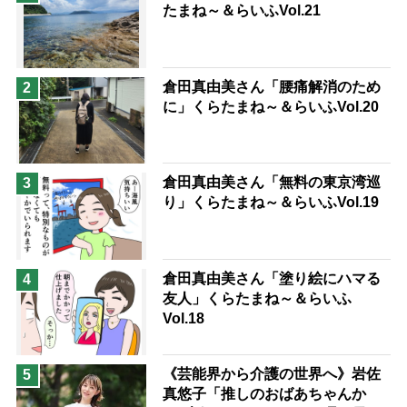
たまね～＆らいふVol.21
息子の遠距離介護サバイバル術
兄がボケました
便利なサービス
予防法
倉田真由美さん「腰痛解消のため
2
に」くらたまね～＆らいふVol.20
倉田真由美さん「無料の東京湾巡
3
り」くらたまね～＆らいふVol.19
倉田真由美さん「塗り絵にハマる
4
友人」くらたまね～＆らいふ
Vol.18
《芸能界から介護の世界へ》岩佐
5
真悠子「推しのおばあちゃんか