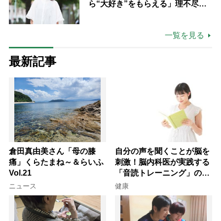
ら“大好き”をもらえる」理不尽さ
も吹き飛ぶ“やりがい”、介護の現
場は「愛おしい」
一覧を見る
最新記事
倉田真由美さん「母の膝
自分の声を聞くことが脳を
痛」くらたまね～＆らいふ
刺激！脳内科医が実践する
Vol.21
「音読トレーニング」の極
意
ニュース
健康