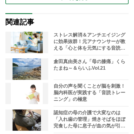
関連記事
ストレス解消＆アンチエイジング
に効果抜群！元アナウンサーが教
える「心と体を元気にする音読の
習慣」
倉田真由美さん「母の膝痛」くら
たまね～＆らいふVol.21
自分の声を聞くことが脳を刺激！
脳内科医が実践する「音読トレー
ニング」の極意
認知症の母の介護で大変なのは
「入れ歯の管理」焼きそばをほぼ
完食した母に息子が血の気が引い
た理由