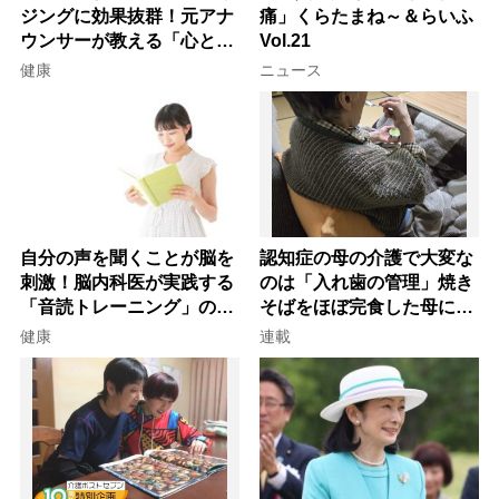
ジングに効果抜群！元アナ
痛」くらたまね～＆らいふ
ウンサーが教える「心と体
Vol.21
を元気にする音読の習慣」
健康
ニュース
自分の声を聞くことが脳を
認知症の母の介護で大変な
刺激！脳内科医が実践する
のは「入れ歯の管理」焼き
「音読トレーニング」の極
そばをほぼ完食した母に息
意
子が血の気が引いた理由
健康
連載