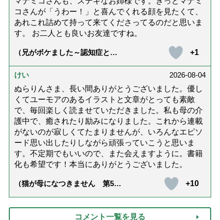
マナミコさんも、ステキなお姉様です。きっとマナミ
コさんが「うわー！」と喜んでくれる顔を見たくて、
あれこれ詰めて持って来てくださってるのだと思いま
す。 お二人とも良いお友達ですね。
+1
（兄がボケました～認知症と介
護と老後と「第84回『特別送
達』が届きました」）
けい
2026-08-04
ぬらりんさま、長い間ありがとうございました。優し
くてユーモアのあるイラストと文章がとっても素敵
で、毎回楽しく読ませていただきました。私も母の介
護中で、癒されたり励みになりました。これから連載
がないのが寂しくてたまりませんが、いろんなエピソ
ード思い出したりしながら頑張っていこうと思いま
す。不定期でもいいので、また会えますように。書籍
化も希望です！本当にありがとうございました。
+10
（猫が母になつきません 第500
話「ありがとう」【最終話】）
コメント一覧を見る