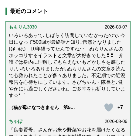
最近のコメント
ももりん3030
2026-08-07
いろいろあって､しばらく訪問していなかったので､今
日になって500回が最終話と知り､愕然となりました
(@_@;) 10年経ってたんですね･･ ぬらりんさんの
ホッコリするイラストと文章が大好きでした❢❢ 介
護では身内に理解してもらえないもどかしさを感じた
り､いろいろありましたが､ぬらりんさんの文章を読ん
で心救われたことが多々ありました。不定期での近況
報告を心待ちにしています。さびちゃん・隊長と､健
やかにお過ごしくださいね。ご多幸をお祈りしていま
す☆*゜
+7
（猫が母になつきません 第500
話「ありがとう」【最終話】）
ちゃぼ
2026-08-06
「良妻賢母」さんがお米や野菜やお花を届けたくなる