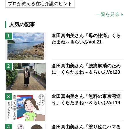
プロが教える在宅介護のヒント
公的介護保険制度
介護食
一覧を見る
高木ブー
ケアマネジャー
人気の記事
猫が母になつきません
倉田真由美さん「母の膝痛」くら
1
たまね～＆らいふVol.21
息子の遠距離介護サバイバル術
兄がボケました
便利なサービス
予防法
倉田真由美さん「腰痛解消のため
2
に」くらたまね～＆らいふVol.20
倉田真由美さん「無料の東京湾巡
3
り」くらたまね～＆らいふVol.19
倉田真由美さん「塗り絵にハマる
4