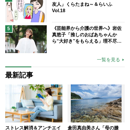
友人」くらたまね～＆らいふ
Vol.18
《芸能界から介護の世界へ》岩佐
5
真悠子「推しのおばあちゃんか
ら“大好き”をもらえる」理不尽さ
も吹き飛ぶ“やりがい”、介護の現
場は「愛おしい」
一覧を見る
最新記事
ストレス解消＆アンチエイ
倉田真由美さん「母の膝