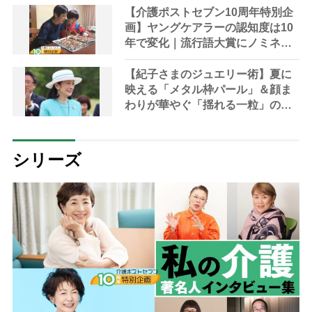
【介護ポストセブン10周年特別企
画】ヤングケアラーの認知度は10
年で変化｜流行語大賞にノミネー
ト、法律にも明記されたが果たし
て現在は？
【紀子さまのジュエリー術】夏に
映える「メタル枠パール」＆顔ま
わりが華やぐ「揺れる一粒」の使
い分け方
シリーズ