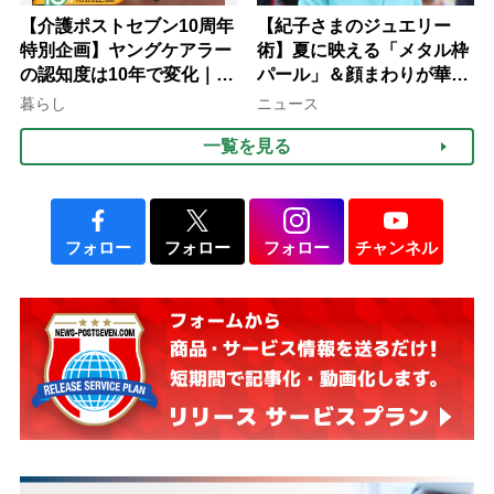
【介護ポストセブン10周年
【紀子さまのジュエリー
特別企画】ヤングケアラー
術】夏に映える「メタル枠
の認知度は10年で変化｜流
パール」＆顔まわりが華や
行語大賞にノミネート、法
ぐ「揺れる一粒」の使い分
暮らし
ニュース
律にも明記されたが果たし
け方
一覧を見る
て現在は？
フォロー
フォロー
フォロー
チャンネル