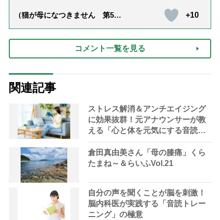
+10
（猫が母になつきません 第500
話「ありがとう」【最終話】）
コメント一覧を見る
関連記事
ストレス解消＆アンチエイジング
に効果抜群！元アナウンサーが教
える「心と体を元気にする音読の
習慣」
倉田真由美さん「母の膝痛」くら
たまね～＆らいふVol.21
自分の声を聞くことが脳を刺激！
脳内科医が実践する「音読トレー
ニング」の極意