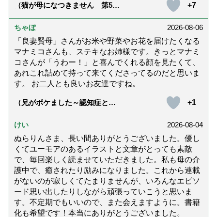
+7
（猫が母になつきません 第500
話「ありがとう」【最終話】）
ちゃぼ
2026-08-06
「良妻賢母」さんがお米や野菜やお花を届けたくなる
マナミコさんも、ステキなお姉様です。きっとマナミ
コさんが「うわー！」と喜んでくれる顔を見たくて、
あれこれ詰めて持って来てくださってるのだと思いま
す。 お二人とも良いお友達ですね。
+1
（兄がボケました～認知症と介
護と老後と「第84回『特別送
達』が届きました」）
けい
2026-08-04
ぬらりんさま、長い間ありがとうございました。優し
くてユーモアのあるイラストと文章がとっても素敵
で、毎回楽しく読ませていただきました。私も母の介
護中で、癒されたり励みになりました。これから連載
がないのが寂しくてたまりませんが、いろんなエピソ
ード思い出したりしながら頑張っていこうと思いま
す。不定期でもいいので、また会えますように。書籍
化も希望です！本当にありがとうございました。