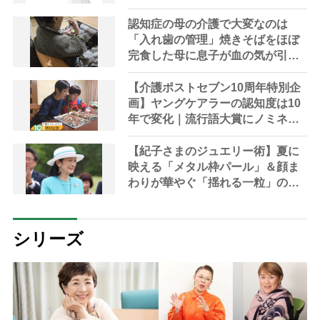
認知症の母の介護で大変なのは
「入れ歯の管理」焼きそばをほぼ
完食した母に息子が血の気が引い
た理由
【介護ポストセブン10周年特別企
画】ヤングケアラーの認知度は10
年で変化｜流行語大賞にノミネー
ト、法律にも明記されたが果たし
て現在は？
【紀子さまのジュエリー術】夏に
映える「メタル枠パール」＆顔ま
わりが華やぐ「揺れる一粒」の使
い分け方
シリーズ