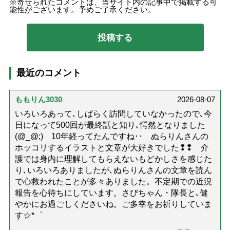
寄せられたコメントは、当サイト内の記事中で掲載する可
能性がございます。予めご了承ください。
最近のコメント
ももりん3030
2026-08-07
いろいろあって､しばらく訪問していなかったので､今
日になって500回が最終話と知り､愕然となりました
(@_@;) 10年経ってたんですね･･ ぬらりんさんの
ホッコリするイラストと文章が大好きでした❢❢ 介
護では身内に理解してもらえないもどかしさを感じた
り､いろいろありましたが､ぬらりんさんの文章を読ん
で心救われたことが多々ありました。不定期での近況
報告を心待ちにしています。さびちゃん・隊長と､健
やかにお過ごしくださいね。ご多幸をお祈りしていま
す☆*゜