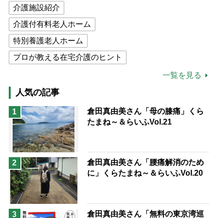
介護施設紹介
介護付有料老人ホーム
特別養護老人ホーム
プロが教える在宅介護のヒント
公的介護保険制度
介護食
一覧を見る
高木ブー
ケアマネジャー
人気の記事
猫が母になつきません
倉田真由美さん「母の膝痛」くら
1
たまね～＆らいふVol.21
息子の遠距離介護サバイバル術
兄がボケました
便利なサービス
予防法
倉田真由美さん「腰痛解消のため
2
に」くらたまね～＆らいふVol.20
倉田真由美さん「無料の東京湾巡
3