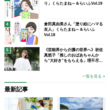
り」くらたまね～＆らいふVol.19
倉田真由美さん「塗り絵にハマる
4
友人」くらたまね～＆らいふ
Vol.18
《芸能界から介護の世界へ》岩佐
5
真悠子「推しのおばあちゃんか
ら“大好き”をもらえる」理不尽さ
も吹き飛ぶ“やりがい”、介護の現
場は「愛おしい」
一覧を見る
最新記事