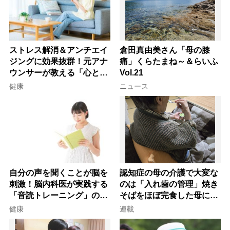
ストレス解消＆アンチエイ
倉田真由美さん「母の膝
ジングに効果抜群！元アナ
痛」くらたまね～＆らいふ
ウンサーが教える「心と体
Vol.21
を元気にする音読の習慣」
健康
ニュース
自分の声を聞くことが脳を
認知症の母の介護で大変な
刺激！脳内科医が実践する
のは「入れ歯の管理」焼き
「音読トレーニング」の極
そばをほぼ完食した母に息
意
子が血の気が引いた理由
健康
連載