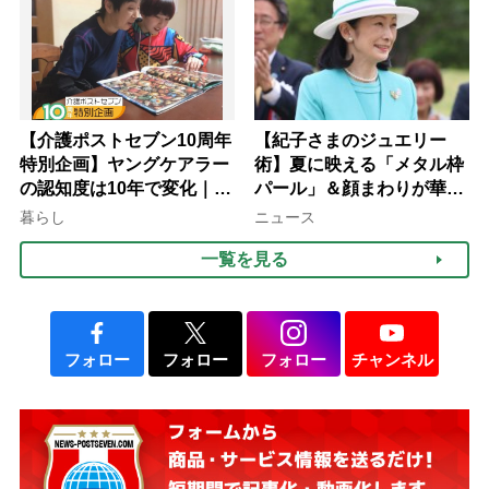
【介護ポストセブン10周年
【紀子さまのジュエリー
特別企画】ヤングケアラー
術】夏に映える「メタル枠
の認知度は10年で変化｜流
パール」＆顔まわりが華や
行語大賞にノミネート、法
ぐ「揺れる一粒」の使い分
暮らし
ニュース
律にも明記されたが果たし
け方
一覧を見る
て現在は？
フォロー
フォロー
フォロー
チャンネル