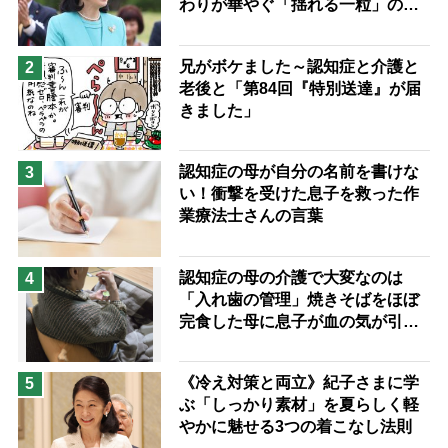
わりが華やぐ「揺れる一粒」の使
兄がボケました
便利なサービス
い分け方
予防法
兄がボケました～認知症と介護と
2
老後と「第84回『特別送達』が届
きました」
認知症の母が自分の名前を書けな
3
い！衝撃を受けた息子を救った作
業療法士さんの言葉
認知症の母の介護で大変なのは
4
「入れ歯の管理」焼きそばをほぼ
完食した母に息子が血の気が引い
た理由
《冷え対策と両立》紀子さまに学
5
ぶ「しっかり素材」を夏らしく軽
やかに魅せる3つの着こなし法則