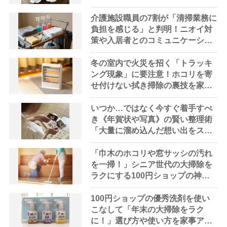
が指南
介護施設職員の7割が「清掃業務に
負担を感じる」と判明！ニオイ対
策や入居者とのコミュニケーショ
ン不足など実態調査で課題が浮き
彫りに
冬の室内で火災を招く「トラッキ
ング現象」に要注意！ホコリを寄
せ付けない拭き掃除の裏技を家事
アドバイザーが伝授
いつか…ではなく今すぐ着手すべ
き《年賀状や写真》の賢い整理術
「大量に溜め込んだ想い出をスッ
キリ整頓」で心も晴れやかに！
「巾木のホコリや窓サッシの汚れ
を一掃！」シニア世代の大掃除を
ラクにする100円ショップの神ア
イテム4選
100円ショップの優秀洗剤を使い
こなして「年末の大掃除をラク
に！」選び方や使い方を家事アド