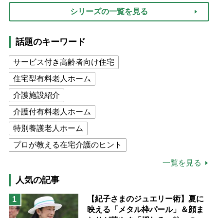
シリーズの一覧を見る
話題のキーワード
サービス付き高齢者向け住宅
住宅型有料老人ホーム
介護施設紹介
介護付有料老人ホーム
特別養護老人ホーム
プロが教える在宅介護のヒント
公的介護保険制度
介護食
一覧を見る
高木ブー
ケアマネジャー
人気の記事
猫が母になつきません
【紀子さまのジュエリー術】夏に
1
映える「メタル枠パール」＆顔ま
息子の遠距離介護サバイバル術