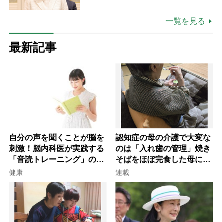
一覧を見る
最新記事
自分の声を聞くことが脳を
認知症の母の介護で大変な
刺激！脳内科医が実践する
のは「入れ歯の管理」焼き
「音読トレーニング」の極
そばをほぼ完食した母に息
意
子が血の気が引いた理由
健康
連載