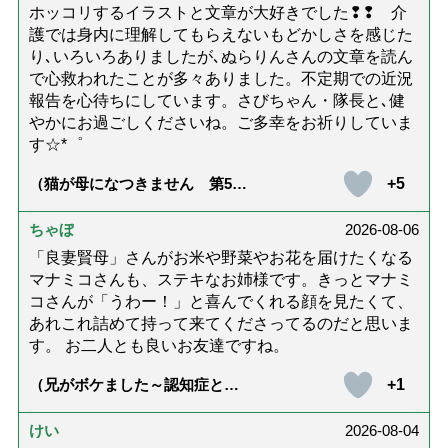
ホッコリするイラストと文章が大好きでした❢❢ 介
護では身内に理解してもらえないもどかしさを感じた
り､いろいろありましたが､ぬらりんさんの文章を読ん
で心救われたことが多々ありました。不定期での近況
報告を心待ちにしています。さびちゃん・隊長と､健
やかにお過ごしくださいね。ご多幸をお祈りしていま
す☆*゜
+5
（猫が母になつきません 第500
話「ありがとう」【最終話】）
ちゃぼ
2026-08-06
「良妻賢母」さんがお米や野菜やお花を届けたくなる
マナミコさんも、ステキなお姉様です。きっとマナミ
コさんが「うわー！」と喜んでくれる顔を見たくて、
あれこれ詰めて持って来てくださってるのだと思いま
す。 お二人とも良いお友達ですね。
+1
（兄がボケました～認知症と介
護と老後と「第84回『特別送
達』が届きました」）
けい
2026-08-04