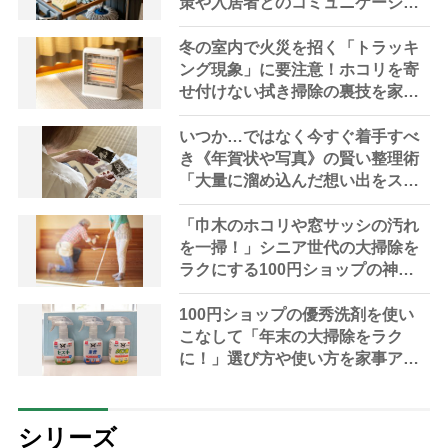
策や入居者とのコミュニケーショ
ン不足など実態調査で課題が浮き
彫りに
冬の室内で火災を招く「トラッキ
ング現象」に要注意！ホコリを寄
せ付けない拭き掃除の裏技を家事
アドバイザーが伝授
いつか…ではなく今すぐ着手すべ
き《年賀状や写真》の賢い整理術
「大量に溜め込んだ想い出をスッ
キリ整頓」で心も晴れやかに！
「巾木のホコリや窓サッシの汚れ
を一掃！」シニア世代の大掃除を
ラクにする100円ショップの神ア
イテム4選
100円ショップの優秀洗剤を使い
こなして「年末の大掃除をラク
に！」選び方や使い方を家事アド
バイザーが解説
シリーズ