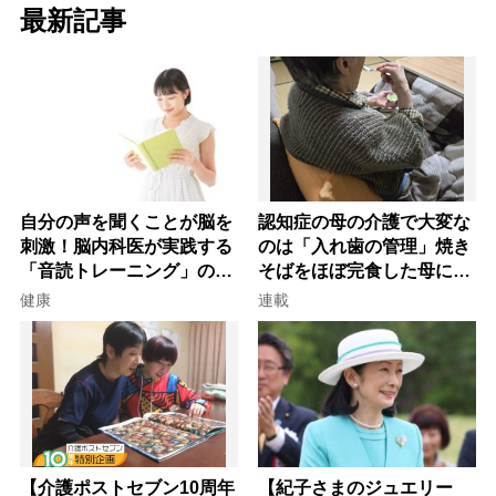
最新記事
自分の声を聞くことが脳を
認知症の母の介護で大変な
刺激！脳内科医が実践する
のは「入れ歯の管理」焼き
「音読トレーニング」の極
そばをほぼ完食した母に息
意
子が血の気が引いた理由
健康
連載
【介護ポストセブン10周年
【紀子さまのジュエリー