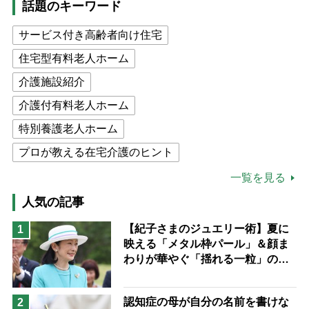
話題のキーワード
サービス付き高齢者向け住宅
住宅型有料老人ホーム
介護施設紹介
介護付有料老人ホーム
特別養護老人ホーム
プロが教える在宅介護のヒント
公的介護保険制度
介護食
一覧を見る
高木ブー
ケアマネジャー
人気の記事
猫が母になつきません
【紀子さまのジュエリー術】夏に
1
映える「メタル枠パール」＆顔ま
息子の遠距離介護サバイバル術
わりが華やぐ「揺れる一粒」の使
兄がボケました
便利なサービス
い分け方
予防法
認知症の母が自分の名前を書けな
2