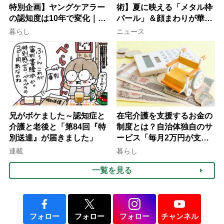
特別企画】ヤングケアラー
術】夏に映える「メタル枠
の認知度は10年で変化｜流
パール」＆顔まわりが華や
行語大賞にノミネート、法
ぐ「揺れる一粒」の使い分
暮らし
ニュース
律にも明記されたが果たし
け方
て現在は？
兄がボケました～認知症と
在宅介護を支援するお金の
介護と老後と「第84回『特
制度とは？自治体独自のサ
別送達』が届きました」
ービス「毎月2万円が支給
される」ケースも【FP解
連載
暮らし
説】
一覧を見る
フォロー
フォロー
フォロー
チャンネル