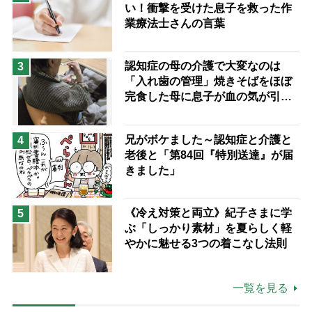
い！衝撃を受けた息子を救った作
業療法士さんの言葉
認知症の母の介護で大変なのは
3
「入れ歯の管理」焼きそばをほぼ
完食した母に息子が血の気が引い
た理由
兄がボケました～認知症と介護と
4
老後と「第84回『特別送達』が届
きました」
《冷え対策と両立》紀子さまに学
5
ぶ「しっかり素材」を夏らしく軽
やかに魅せる3つの着こなし法則
一覧を見る