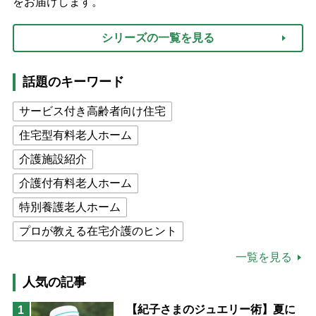
をお届けします。
シリーズの一覧を見る
話題のキーワード
サービス付き高齢者向け住宅
住宅型有料老人ホーム
介護施設紹介
介護付有料老人ホーム
特別養護老人ホーム
プロが教える在宅介護のヒント
公的介護保険制度
介護食
一覧を見る
高木ブー
ケアマネジャー
人気の記事
猫が母になつきません
【紀子さまのジュエリー術】夏に
1