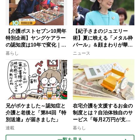
【介護ポストセブン10周年
【紀子さまのジュエリー
特別企画】ヤングケアラー
術】夏に映える「メタル枠
の認知度は10年で変化｜流
パール」＆顔まわりが華や
行語大賞にノミネート、法
ぐ「揺れる一粒」の使い分
暮らし
ニュース
律にも明記されたが果たし
け方
て現在は？
兄がボケました～認知症と
在宅介護を支援するお金の
介護と老後と「第84回『特
制度とは？自治体独自のサ
別送達』が届きました」
ービス「毎月2万円が支給
される」ケースも【FP解
連載
暮らし
説】
一覧を見る