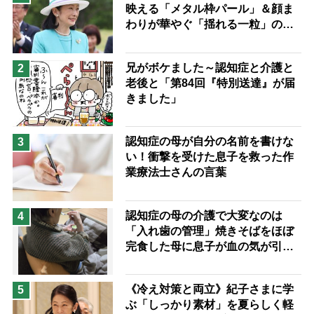
映える「メタル枠パール」＆顔ま
息子の遠距離介護サバイバル術
わりが華やぐ「揺れる一粒」の使
兄がボケました
便利なサービス
い分け方
予防法
兄がボケました～認知症と介護と
2
老後と「第84回『特別送達』が届
きました」
認知症の母が自分の名前を書けな
3
い！衝撃を受けた息子を救った作
業療法士さんの言葉
認知症の母の介護で大変なのは
4
「入れ歯の管理」焼きそばをほぼ
完食した母に息子が血の気が引い
た理由
《冷え対策と両立》紀子さまに学
5
ぶ「しっかり素材」を夏らしく軽