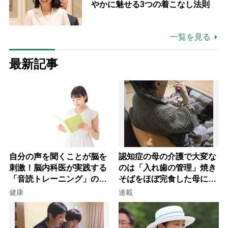
やかに魅せる3つの着こなし法則
一覧を見る
最新記事
自分の声を聞くことが脳を
認知症の母の介護で大変な
刺激！脳内科医が実践する
のは「入れ歯の管理」焼き
「音読トレーニング」の極
そばをほぼ完食した母に息
意
子が血の気が引いた理由
健康
連載