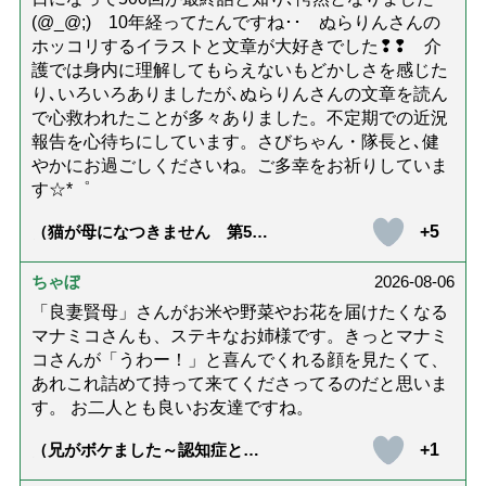
(@_@;) 10年経ってたんですね･･ ぬらりんさんの
ホッコリするイラストと文章が大好きでした❢❢ 介
護では身内に理解してもらえないもどかしさを感じた
り､いろいろありましたが､ぬらりんさんの文章を読ん
で心救われたことが多々ありました。不定期での近況
報告を心待ちにしています。さびちゃん・隊長と､健
やかにお過ごしくださいね。ご多幸をお祈りしていま
す☆*゜
+5
（猫が母になつきません 第500
話「ありがとう」【最終話】）
ちゃぼ
2026-08-06
「良妻賢母」さんがお米や野菜やお花を届けたくなる
マナミコさんも、ステキなお姉様です。きっとマナミ
コさんが「うわー！」と喜んでくれる顔を見たくて、
あれこれ詰めて持って来てくださってるのだと思いま
す。 お二人とも良いお友達ですね。
+1
（兄がボケました～認知症と介
護と老後と「第84回『特別送
達』が届きました」）