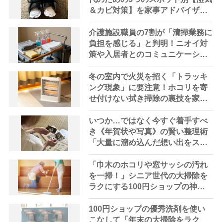
＆カビ対策】を家事アドバイザー
が指南
介護施設職員の7割が「清掃業務に
負担を感じる」と判明！ニオイ対
策や入居者とのコミュニケーショ
ン不足など実態調査で課題が浮き
彫りに
冬の室内で火災を招く「トラッキ
ング現象」に要注意！ホコリを寄
せ付けない拭き掃除の裏技を家事
アドバイザーが伝授
いつか…ではなく今すぐ着手すべ
き《年賀状や写真》の賢い整理術
「大量に溜め込んだ想い出をスッ
キリ整頓」で心も晴れやかに！
「巾木のホコリや窓サッシの汚れ
を一掃！」シニア世代の大掃除を
ラクにする100円ショップの神ア
イテム4選
100円ショップの優秀洗剤を使い
こなして「年末の大掃除をラク