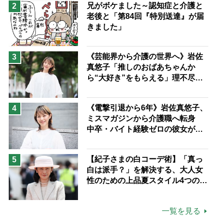
兄がボケました～認知症と介護と
2
老後と「第84回『特別送達』が届
きました」
《芸能界から介護の世界へ》岩佐
3
真悠子「推しのおばあちゃんか
ら“大好き”をもらえる」理不尽さ
も吹き飛ぶ“やりがい”、介護の現
場は「愛おしい」
《電撃引退から6年》岩佐真悠子、
4
ミスマガジンから介護職へ転身
中卒・バイト経験ゼロの彼女が見
つけた“居場所”「社会の役に立ち
ながら自分らしくいられる」
【紀子さまの白コーデ術】「真っ
5
白は派手？」を解決する、大人女
性のための上品夏スタイル4つのコ
ツ
一覧を見る