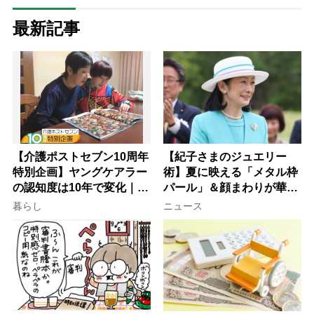
最新記事
【介護ポストセブン10周年
【紀子さまのジュエリー
特別企画】ヤングケアラー
術】夏に映える「メタル枠
の認知度は10年で変化｜流
パール」＆顔まわりが華や
行語大賞にノミネート、法
ぐ「揺れる一粒」の使い分
暮らし
ニュース
律にも明記されたが果たし
け方
て現在は？