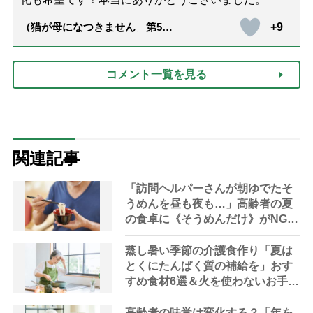
+9
（猫が母になつきません 第500
話「ありがとう」【最終話】）
コメント一覧を見る
関連記事
「訪問ヘルパーさんが朝ゆでたそ
うめんを昼も夜も…」高齢者の夏
の食卓に《そうめんだけ》がNGな
理由とは？【管理栄養士が解説】
蒸し暑い季節の介護食作り「夏は
とくにたんぱく質の補給を」おす
すめ食材6選＆火を使わないお手軽
レシピ3選【管理栄養士提案】
高齢者の味覚は変化する？「年を