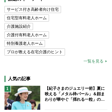
サービス付き高齢者向け住宅
住宅型有料老人ホーム
介護施設紹介
介護付有料老人ホーム
特別養護老人ホーム
プロが教える在宅介護のヒント
公的介護保険制度
介護食
一覧を見る
高木ブー
ケアマネジャー
猫が母になつきません
人気の記事
息子の遠距離介護サバイバル術
【紀子さまのジュエリー術】夏に
1
映える「メタル枠パール」＆顔ま
兄がボケました
便利なサービス
わりが華やぐ「揺れる一粒」の使
予防法
い分け方