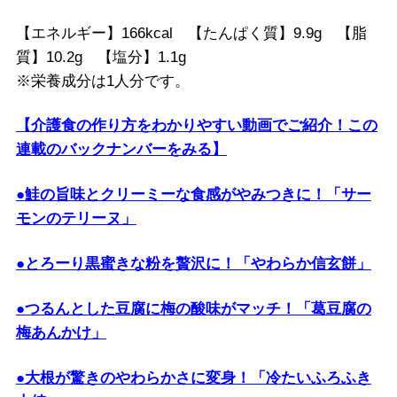
【エネルギー】166kcal 【たんぱく質】9.9g 【脂
質】10.2g 【塩分】1.1g
※栄養成分は1人分です。
【介護食の作り方をわかりやすい動画でご紹介！この
連載のバックナンバーをみる】
●鮭の旨味とクリーミーな食感がやみつきに！「サー
モンのテリーヌ」
●とろーり黒蜜きな粉を贅沢に！「やわらか信玄餅」
●つるんとした豆腐に梅の酸味がマッチ！「葛豆腐の
梅あんかけ」
●大根が驚きのやわらかさに変身！「冷たいふろふき