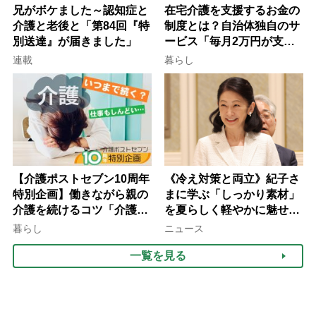
兄がボケました～認知症と
在宅介護を支援するお金の
介護と老後と「第84回『特
制度とは？自治体独自のサ
別送達』が届きました」
ービス「毎月2万円が支給
される」ケースも【FP解
連載
暮らし
説】
【介護ポストセブン10周年
《冷え対策と両立》紀子さ
特別企画】働きながら親の
まに学ぶ「しっかり素材」
介護を続けるコツ「介護は
を夏らしく軽やかに魅せる
10年以上続くことも…3つ
3つの着こなし法則
暮らし
ニュース
のフェーズに分けて考えて
一覧を見る
みよう」【社会福祉士解
説】