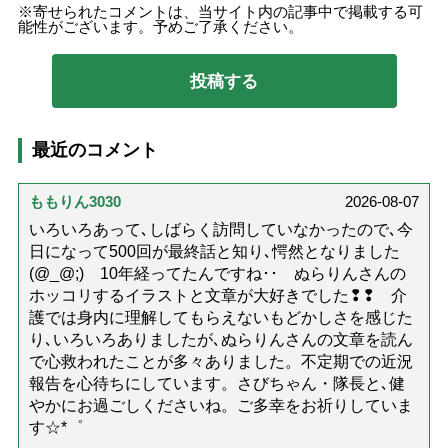
寄せられたコメントは、当サイト内の記事中で掲載する可
能性がございます。予めご了承ください。
最近のコメント
ももりん3030
2026-08-07
いろいろあって､しばらく訪問していなかったので､今
日になって500回が最終話と知り､愕然となりました
(@_@;) 10年経ってたんですね･･ ぬらりんさんの
ホッコリするイラストと文章が大好きでした❢❢ 介
護では身内に理解してもらえないもどかしさを感じた
り､いろいろありましたが､ぬらりんさんの文章を読ん
で心救われたことが多々ありました。不定期での近況
報告を心待ちにしています。さびちゃん・隊長と､健
やかにお過ごしくださいね。ご多幸をお祈りしていま
す☆*゜