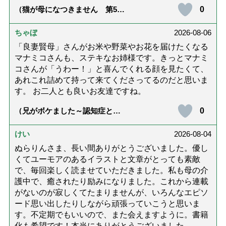
0
（猫が母になつきません 第500
話「ありがとう」【最終話】）
ちゃぼ
2026-08-06
「良妻賢母」さんがお米や野菜やお花を届けたくなる
マナミコさんも、ステキなお姉様です。きっとマナミ
コさんが「うわー！」と喜んでくれる顔を見たくて、
あれこれ詰めて持って来てくださってるのだと思いま
す。 お二人とも良いお友達ですね。
0
（兄がボケました～認知症と介
護と老後と「第84回『特別送
達』が届きました」）
けい
2026-08-04
ぬらりんさま、長い間ありがとうございました。優し
くてユーモアのあるイラストと文章がとっても素敵
で、毎回楽しく読ませていただきました。私も母の介
護中で、癒されたり励みになりました。これから連載
がないのが寂しくてたまりませんが、いろんなエピソ
ード思い出したりしながら頑張っていこうと思いま
す。不定期でもいいので、また会えますように。書籍
化も希望です！本当にありがとうございました。