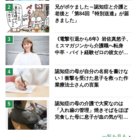
予防法
兄がボケました～認知症と介護と
2
老後と「第84回『特別送達』が届
きました」
《電撃引退から6年》岩佐真悠子、
3
ミスマガジンから介護職へ転身
中卒・バイト経験ゼロの彼女が見
つけた“居場所”「社会の役に立ち
ながら自分らしくいられる」
認知症の母が自分の名前を書けな
4
い！衝撃を受けた息子を救った作
業療法士さんの言葉
認知症の母の介護で大変なのは
5
「入れ歯の管理」焼きそばをほぼ
完食した母に息子が血の気が引い
た理由
一覧を見る