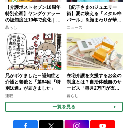
【介護ポストセブン10周年
【紀子さまのジュエリー
特別企画】ヤングケアラー
術】夏に映える「メタル枠
の認知度は10年で変化｜流
パール」＆顔まわりが華や
行語大賞にノミネート、法
ぐ「揺れる一粒」の使い分
暮らし
ニュース
律にも明記されたが果たし
け方
て現在は？
兄がボケました～認知症と
在宅介護を支援するお金の
介護と老後と「第84回『特
制度とは？自治体独自のサ
別送達』が届きました」
ービス「毎月2万円が支給
される」ケースも【FP解
連載
暮らし
説】
一覧を見る