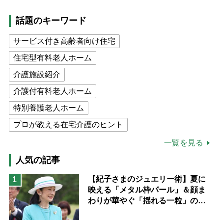
話題のキーワード
サービス付き高齢者向け住宅
住宅型有料老人ホーム
介護施設紹介
介護付有料老人ホーム
特別養護老人ホーム
プロが教える在宅介護のヒント
公的介護保険制度
介護食
一覧を見る
高木ブー
ケアマネジャー
人気の記事
猫が母になつきません
【紀子さまのジュエリー術】夏に
1
映える「メタル枠パール」＆顔ま
息子の遠距離介護サバイバル術
わりが華やぐ「揺れる一粒」の使
兄がボケました
便利なサービス
い分け方