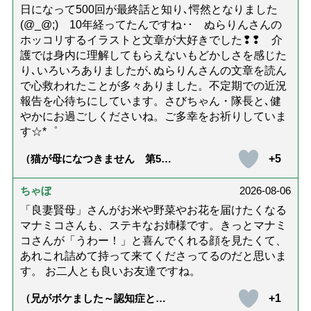
日になって500回が最終話と知り､愕然となりました
(@_@;) 10年経ってたんですね･･ ぬらりんさんの
ホッコリするイラストと文章が大好きでした❢❢ 介
護では身内に理解してもらえないもどかしさを感じた
り､いろいろありましたが､ぬらりんさんの文章を読ん
で心救われたことが多々ありました。不定期での近況
報告を心待ちにしています。さびちゃん・隊長と､健
やかにお過ごしくださいね。ご多幸をお祈りしていま
す☆*゜
+5
（猫が母になつきません 第500
話「ありがとう」【最終話】）
ちゃぼ
2026-08-06
「良妻賢母」さんがお米や野菜やお花を届けたくなる
マナミコさんも、ステキなお姉様です。きっとマナミ
コさんが「うわー！」と喜んでくれる顔を見たくて、
あれこれ詰めて持って来てくださってるのだと思いま
す。 お二人とも良いお友達ですね。
+1
（兄がボケました～認知症と介
護と老後と「第84回『特別送