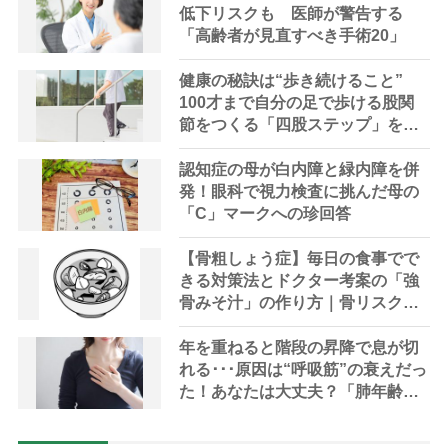
低下リスクも 医師が警告する
「高齢者が見直すべき手術20」
健康の秘訣は“歩き続けること”
100才まで自分の足で歩ける股関
節をつくる「四股ステップ」を整
形外科医が解説
認知症の母が白内障と緑内障を併
発！眼科で視力検査に挑んだ母の
「C」マークへの珍回答
【骨粗しょう症】毎日の食事でで
きる対策法とドクター考案の「強
骨みそ汁」の作り方｜骨リスクチ
ェックリスト付き
年を重ねると階段の昇降で息が切
れる･･･原因は“呼吸筋”の衰えだっ
た！あなたは大丈夫？「肺年齢」
チェックリスト【専門家解説】