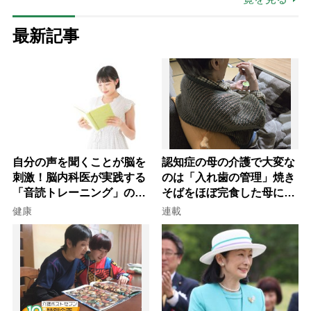
最新記事
自分の声を聞くことが脳を
認知症の母の介護で大変な
刺激！脳内科医が実践する
のは「入れ歯の管理」焼き
「音読トレーニング」の極
そばをほぼ完食した母に息
意
子が血の気が引いた理由
健康
連載