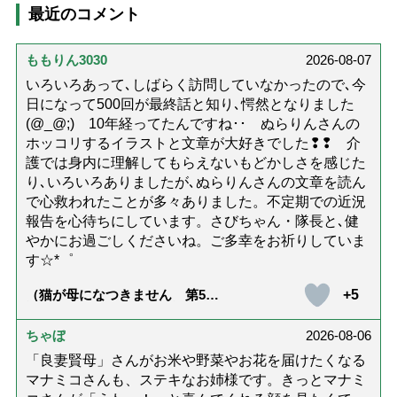
最近のコメント
ももりん3030
2026-08-07
いろいろあって､しばらく訪問していなかったので､今
日になって500回が最終話と知り､愕然となりました
(@_@;) 10年経ってたんですね･･ ぬらりんさんの
ホッコリするイラストと文章が大好きでした❢❢ 介
護では身内に理解してもらえないもどかしさを感じた
り､いろいろありましたが､ぬらりんさんの文章を読ん
で心救われたことが多々ありました。不定期での近況
報告を心待ちにしています。さびちゃん・隊長と､健
やかにお過ごしくださいね。ご多幸をお祈りしていま
す☆*゜
+5
（猫が母になつきません 第500
話「ありがとう」【最終話】）
ちゃぼ
2026-08-06
「良妻賢母」さんがお米や野菜やお花を届けたくなる
マナミコさんも、ステキなお姉様です。きっとマナミ