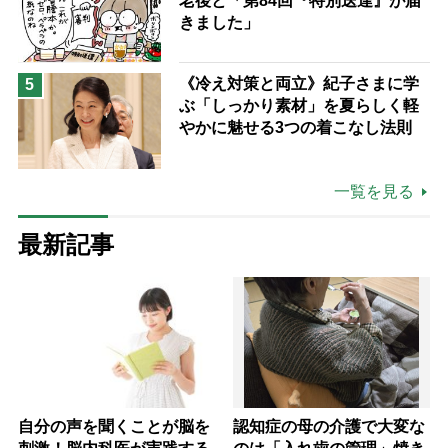
老後と「第84回『特別送達』が届
きました」
《冷え対策と両立》紀子さまに学
5
ぶ「しっかり素材」を夏らしく軽
やかに魅せる3つの着こなし法則
一覧を見る
最新記事
自分の声を聞くことが脳を
認知症の母の介護で大変な