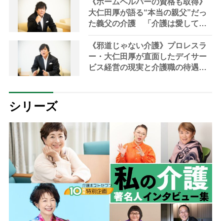
する方針については「報酬だけで
《ホームヘルパーの資格も取得》
はなく、働く環境などの是正も必
大仁田厚が語る“本当の親父”だっ
要」
た義父の介護 「介護は愛して育
ててくれた恩返しの気持ちがない
と続かない」電流爆破などプロレ
《邪道じゃない介護》プロレスラ
スを通じて培った「あきらめない
ー・大仁田厚が直面したデイサー
力」も活きた
ビス経営の現実と介護職の待遇改
善の必要性 「介護職の人たち
が“自分も心豊かになれる”って思
えるような環境を作らないとダ
シリーズ
メ」