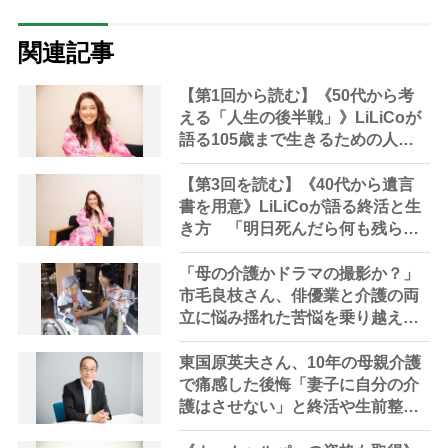
関連記事
【第1回から読む】《50代から考
える「人生の後半戦」》LiLiCoが
語る105歳まで生きるための人生
設計 佐賀でレギュラーを持つ夫
とは“縛られない関係” 北海道に
【第3回を読む】《40代から遺言
購入した家で「いつか縁側で夫婦
書を用意》LiLiCoが語る終活と生
の会話を楽しみたい」
き方 「明日死んだら何も残らな
い」お金は周りをハッピーにする
ために使う ウガンダとネパール
「母の介護かドラマの撮影か？」
に学校建設
市毛良枝さん、俳優業と介護の両
立に悩み揺れた苦悩を乗り越える
まで――
東国原英夫さん、10年の母親介護
で痛感した後悔「妻子に自分の介
護はさせない」と終活や生前整理
を始める 高市首相の介護職に関