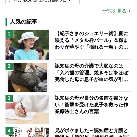
公的介護保険制度
介護食
一覧を見る
高木ブー
ケアマネジャー
人気の記事
猫が母になつきません
【紀子さまのジュエリー術】夏に
1
映える「メタル枠パール」＆顔ま
息子の遠距離介護サバイバル術
わりが華やぐ「揺れる一粒」の使
兄がボケました
便利なサービス
い分け方
予防法
認知症の母の介護で大変なのは
2
「入れ歯の管理」焼きそばをほぼ
完食した母に息子が血の気が引い
た理由
認知症の母が自分の名前を書けな
3
い！衝撃を受けた息子を救った作
業療法士さんの言葉
兄がボケました～認知症と介護と
4