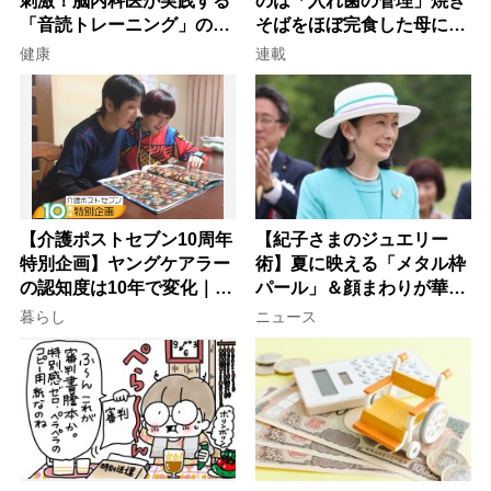
刺激！脳内科医が実践する
のは「入れ歯の管理」焼き
「音読トレーニング」の極
そばをほぼ完食した母に息
意
子が血の気が引いた理由
健康
連載
【介護ポストセブン10周年
【紀子さまのジュエリー
特別企画】ヤングケアラー
術】夏に映える「メタル枠
の認知度は10年で変化｜流
パール」＆顔まわりが華や
行語大賞にノミネート、法
ぐ「揺れる一粒」の使い分
暮らし
ニュース
律にも明記されたが果たし
け方
て現在は？