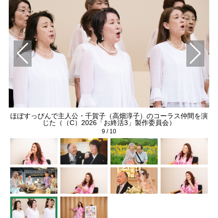
終活
ほぼすっぴんで主人公・千賀子（高畑淳子）のコーラス仲間を演
映
じた（（C）2026「お終活3」製作委員会）
9
/
10