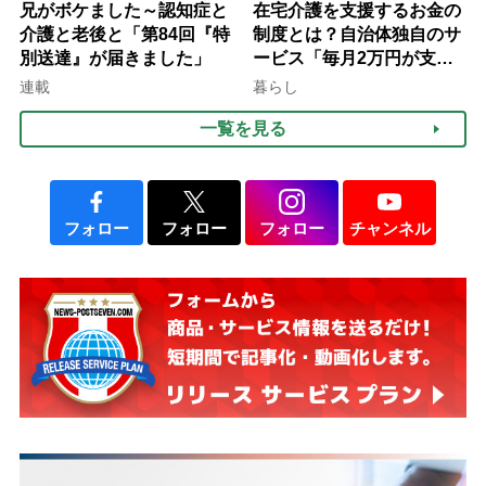
兄がボケました～認知症と
在宅介護を支援するお金の
介護と老後と「第84回『特
制度とは？自治体独自のサ
別送達』が届きました」
ービス「毎月2万円が支給
される」ケースも【FP解
連載
暮らし
説】
一覧を見る
フォロー
フォロー
フォロー
チャンネル