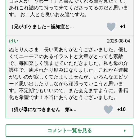
コさんが「うわー！」と喜んでくれる顔を見たくて、
あれこれ詰めて持って来てくださってるのだと思いま
す。 お二人とも良いお友達ですね。
+1
（兄がボケました～認知症と介
護と老後と「第84回『特別送
達』が届きました」）
けい
2026-08-04
ぬらりんさま、長い間ありがとうございました。優し
くてユーモアのあるイラストと文章がとっても素敵
で、毎回楽しく読ませていただきました。私も母の介
護中で、癒されたり励みになりました。これから連載
がないのが寂しくてたまりませんが、いろんなエピソ
ード思い出したりしながら頑張っていこうと思いま
す。不定期でもいいので、また会えますように。書籍
化も希望です！本当にありがとうございました。
+10
（猫が母になつきません 第500
話「ありがとう」【最終話】）
コメント一覧を見る