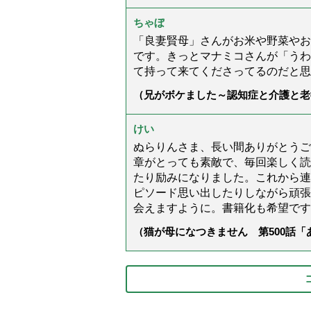
ちゃぼ
「良妻賢母」さんがお米や野菜やお
です。きっとマナミコさんが「うわ
て持って来てくださってるのだと思
（兄がボケました～認知症と介護と老
た」）
けい
ぬらりんさま、長い間ありがとうご
章がとっても素敵で、毎回楽しく読
たり励みになりました。これから連
ピソード思い出したりしながら頑張
会えますように。書籍化も希望です
（猫が母になつきません 第500話