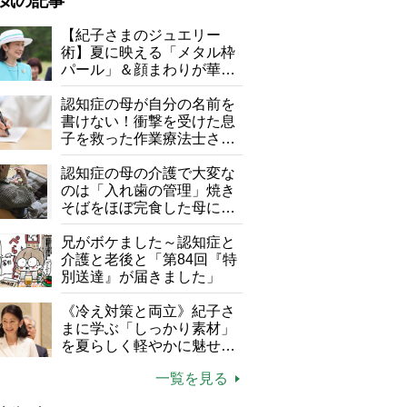
気の記事
が母になつきません
【紀子さまのジュエリー
術】夏に映える「メタル枠
子の遠距離介護サバイバル術
パール」＆顔まわりが華や
がボケました
便利なサービス
ぐ「揺れる一粒」の使い分
け方
認知症の母が自分の名前を
防法
書けない！衝撃を受けた息
子を救った作業療法士さん
の言葉
認知症の母の介護で大変な
のは「入れ歯の管理」焼き
そばをほぼ完食した母に息
子が血の気が引いた理由
兄がボケました～認知症と
介護と老後と「第84回『特
別送達』が届きました」
《冷え対策と両立》紀子さ
同世代で語り合うシーンも（（C）2026「お終活3」製作委
まに学ぶ「しっかり素材」
を夏らしく軽やかに魅せる
3つの着こなし法則
一覧を見る