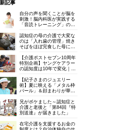
新記事
自分の声を聞くことが脳を
刺激！脳内科医が実践する
「音読トレーニング」の極
意
認知症の母の介護で大変な
のは「入れ歯の管理」焼き
そばをほぼ完食した母に息
子が血の気が引いた理由
【介護ポストセブン10周年
特別企画】ヤングケアラー
の認知度は10年で変化｜流
行語大賞にノミネート、法
律にも明記されたが果たし
【紀子さまのジュエリー
て現在は？
術】夏に映える「メタル枠
パール」＆顔まわりが華や
ぐ「揺れる一粒」の使い分
け方
兄がボケました～認知症と
介護と老後と「第84回『特
別送達』が届きました」
在宅介護を支援するお金の
制度とは？自治体独自のサ