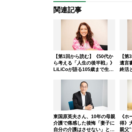
関連記事
【第1回から読む】《50代か
【第
ら考える「人生の後半戦」》
遺言書
LiLiCoが語る105歳まで生き
終活
るための人生設計 佐賀でレ
ら何
ギュラーを持つ夫とは“縛ら
をハ
れない関係” 北海道に購入
う 
した家で「いつか縁側で夫婦
校建
の会話を楽しみたい」
東国原英夫さん、10年の母親
《ホ
介護で痛感した後悔「妻子に
得》
自分の介護はさせない」と終
親父