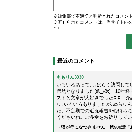
編集部で不適切と判断されたコメン
寄せられたコメントは、当サイト内
い。
最近のコメント
ももりん3030
いろいろあって､しばらく訪問してい
愕然となりました(@_@;) 10
ストと文章が大好きでした❢❢ 介
り､いろいろありましたが､ぬらり
た。不定期での近況報告を心待ちに
くださいね。ご多幸をお祈りしてい
（猫が母になつきません 第500話