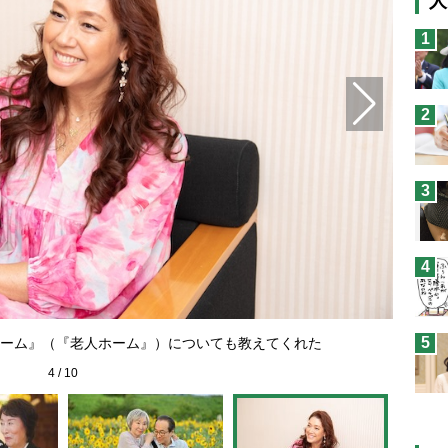
人
猫
1
息
兄
2
予
3
4
5
ーム』（『老人ホーム』）についても教えてくれた
4
/
10