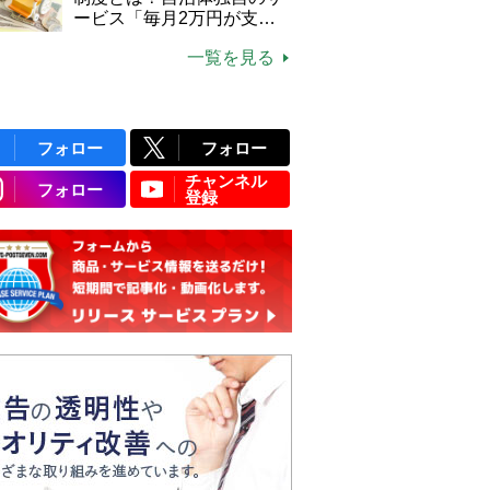
ービス「毎月2万円が支給
される」ケースも【FP解
一覧を見る
説】
フォロー
フォロー
チャンネル
フォロー
登録