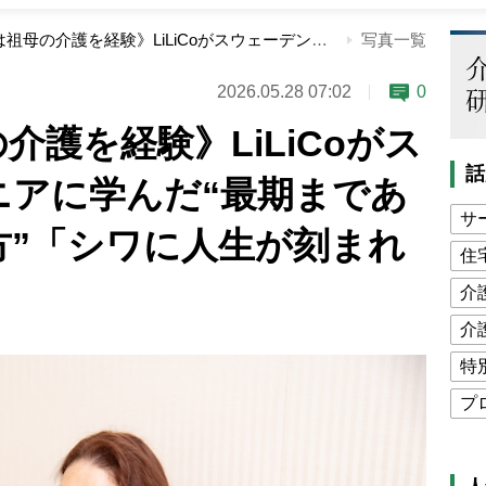
《日本では祖母の介護を経験》LiLiCoがスウェーデンのシニアに学んだ“最期まであきらめない生き方”「シワに人生が刻まれている」
写真一覧
2026.05.28 07:02
0
介護を経験》LiLiCoがス
話
ニアに学んだ“最期まであ
サ
方”「シワに人生が刻まれ
住
介
介
特
プ
公
高