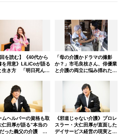
3回を読む】《40代から
「母の介護かドラマの撮影
を用意》LiLiCoが語る
か？」市毛良枝さん、俳優業
と生き方 「明日死んだ
と介護の両立に悩み揺れた苦
も残らない」お金は周り
悩を乗り越えるまで――
ッピーにするために使
ウガンダとネパールに学
設
ームヘルパーの資格も取
《邪道じゃない介護》プロレ
大仁田厚が語る“本当の
スラー・大仁田厚が直面した
”だった義父の介護
デイサービス経営の現実と介