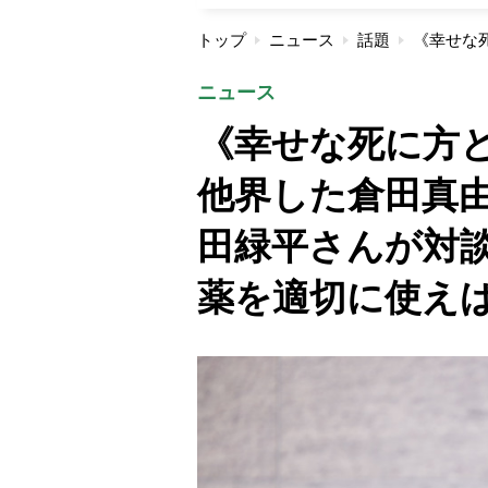
トップ
ニュース
話題
ニュース
《幸せな死に方
他界した倉田真
田緑平さんが対
薬を適切に使えば