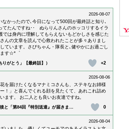
2026-08-07
なかったので､今日になって500回が最終話と知り､
年経ってたんですね･･ ぬらりんさんのホッコリするイラ
護では身内に理解してもらえないもどかしさを感じた
んさんの文章を読んで心救われたことが多々ありまし
しています。さびちゃん・隊長と､健やかにお過ごし
ます☆*゜
+2
「ありがとう」【最終話】）
2026-08-06
花を届けたくなるマナミコさんも、ステキなお姉様
ー！」と喜んでくれる顔を見たくて、あれこれ詰め
います。 お二人とも良いお友達ですね。
0
後と「第84回『特別送達』が届きまし
2026-08-04
ざいました。優しくてユーモアのあるイラストと文