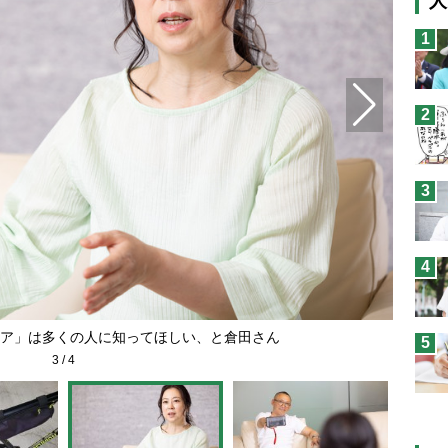
人
猫
1
息
兄
2
予
3
4
ア」は多くの人に知ってほしい、と倉田さん
5
3
/
4