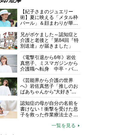
気の記事
が母になつきません
【紀子さまのジュエリー
術】夏に映える「メタル枠
子の遠距離介護サバイバル術
パール」＆顔まわりが華や
がボケました
便利なサービス
ぐ「揺れる一粒」の使い分
け方
兄がボケました～認知症と
防法
介護と老後と「第84回『特
別送達』が届きました」
《電撃引退から6年》岩佐
真悠子、ミスマガジンから
介護職へ転身 中卒・バイ
ト経験ゼロの彼女が見つけ
た“居場所”「社会の役に立
《芸能界から介護の世界
ちながら自分らしくいられ
へ》岩佐真悠子「推しのお
る」
ばあちゃんから“大好き”を
もらえる」理不尽さも吹き
医療用麻薬を使いながらゴルフをするがん患者さんの動画を解説
飛ぶ“やりがい”、介護の現
認知症の母が自分の名前を
場は「愛おしい」
書けない！衝撃を受けた息
子を救った作業療法士さん
の言葉
一覧を見る