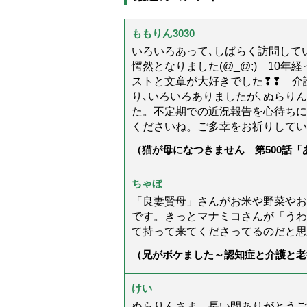
ももりん3030
いろいろあって､しばらく訪問してい
愕然となりました(@_@;) 10
ストと文章が大好きでした❢❢ 介
り､いろいろありましたが､ぬらり
た。不定期での近況報告を心待ちに
くださいね。ご多幸をお祈りしてい
（猫が母になつきません 第500話
ちゃぼ
「良妻賢母」さんがお米や野菜やお
です。きっとマナミコさんが「うわ
て持って来てくださってるのだと思
（兄がボケました～認知症と介護と老
た」）
けい
ぬらりんさま、長い間ありがとうご