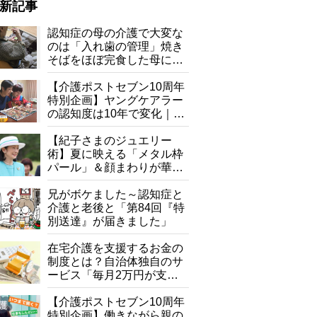
新記事
認知症の母の介護で大変な
のは「入れ歯の管理」焼き
そばをほぼ完食した母に息
子が血の気が引いた理由
【介護ポストセブン10周年
特別企画】ヤングケアラー
の認知度は10年で変化｜流
行語大賞にノミネート、法
律にも明記されたが果たし
【紀子さまのジュエリー
て現在は？
術】夏に映える「メタル枠
パール」＆顔まわりが華や
ぐ「揺れる一粒」の使い分
け方
兄がボケました～認知症と
介護と老後と「第84回『特
別送達』が届きました」
在宅介護を支援するお金の
制度とは？自治体独自のサ
ービス「毎月2万円が支給
される」ケースも【FP解
説】
【介護ポストセブン10周年
特別企画】働きながら親の