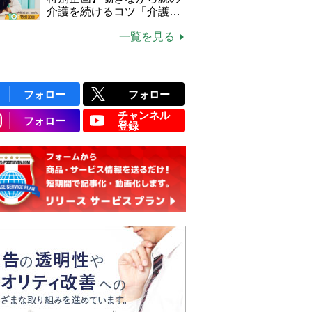
介護を続けるコツ「介護は
10年以上続くことも…3つ
一覧を見る
のフェーズに分けて考えて
みよう」【社会福祉士解
説】
フォロー
フォロー
チャンネル
フォロー
登録