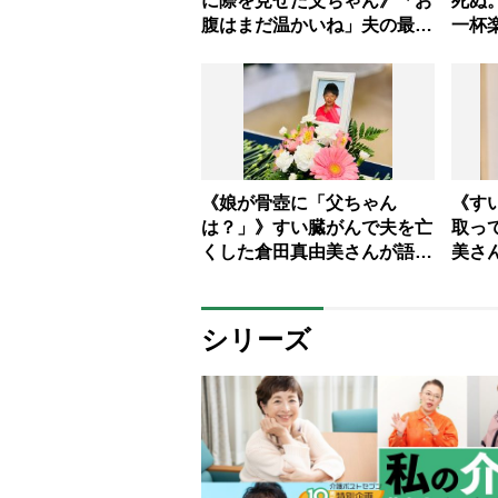
に際を見せた父ちゃん》「お
死ぬ
腹はまだ温かいね」夫の最期
一杯
に母娘で寄り添った倉田真由
い」
美さん 緩和ケア医・萬田緑
ん 
平さん「死んでいく姿を見せ
真由
るのは大切なこと」
「在
《娘が骨壺に「父ちゃん
《す
は？」》すい臓がんで夫を亡
取っ
くした倉田真由美さんが語る
美さ
お墓や仏壇のこと「骨壺は今
を語
も家にあります」お墓は必要
る気
ないと考える理由
てき
シリーズ