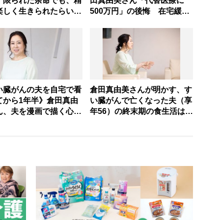
。限られた余命でも、精
田真由美さん「代替医療に
楽しく生きられたらい
500万円」の後悔 在宅緩和
緩和ケア医・萬田緑平さ
ケア医・萬田緑平さん「俺の
夫を自宅で看取った倉田
方針とは違う。でも、本人が
美さんが広めていきたい
希望をもってやってるな
宅緩和ケア」とは
ら…」
い臓がんの夫を自宅で看
倉田真由美さんが明かす、す
てから1年半》倉田真由
い臓がんで亡くなった夫（享
ん、夫を漫画で描く心境
年56）の終末期の食生活は
る「夫の声が聴こえてく
「食事制限一切なし」 それ
がして…どうしても泣け
でも悔いの残る「食べさせて
てしまう」
あげられなかったもの」