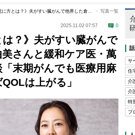
《幸せな死に方とは？》夫がすい臓がんで他界した倉田真由美さんと緩和ケア医・萬田緑平さんが対談「末期がんでも医療用麻薬を適切に使えばQOLは上がる」
写真一覧
2025.11.02 07:57
0
とは？》夫がすい臓がんで
話
由美さんと緩和ケア医・萬
サ
談「末期がんでも医療用麻
住
QOLは上がる」
介
介
特
プ
公
高