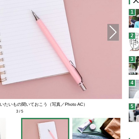
人
猫
1
息
兄
2
予
3
4
たいもの聞いておこう（写真／Photo AC）
5
3
/
5