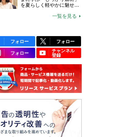
説】
を夏らしく軽やかに魅せる
3つの着こなし法則
一覧を見る
フォロー
フォロー
チャンネル
フォロー
登録