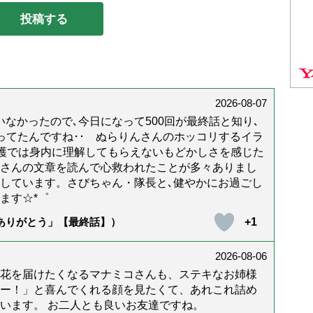
2026-08-07
なかったので､今日になって500回が最終話と知り､
年経ってたんですね･･ ぬらりんさんのホッコリするイラ
護では身内に理解してもらえないもどかしさを感じた
んさんの文章を読んで心救われたことが多々ありまし
しています。さびちゃん・隊長と､健やかにお過ごし
ます☆*゜
+1
「ありがとう」【最終話】）
2026-08-06
花を届けたくなるマナミコさんも、ステキなお姉様
ー！」と喜んでくれる顔を見たくて、あれこれ詰め
います。 お二人とも良いお友達ですね。