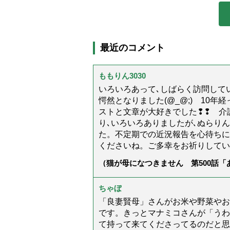
最近のコメント
ももりん3030
いろいろあって､しばらく訪問してい
愕然となりました(@_@;) 10
ストと文章が大好きでした❢❢ 介
り､いろいろありましたが､ぬらり
た。不定期での近況報告を心待ちに
くださいね。ご多幸をお祈りしてい
（猫が母になつきません 第500話
ちゃぼ
「良妻賢母」さんがお米や野菜やお
です。きっとマナミコさんが「うわ
て持って来てくださってるのだと思