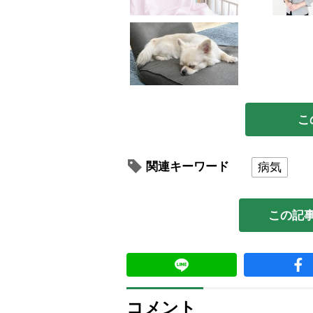
こ
関連キーワード
病気
この記
コメント