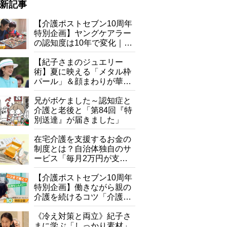
新記事
【介護ポストセブン10周年
特別企画】ヤングケアラー
の認知度は10年で変化｜流
行語大賞にノミネート、法
律にも明記されたが果たし
【紀子さまのジュエリー
て現在は？
術】夏に映える「メタル枠
パール」＆顔まわりが華や
ぐ「揺れる一粒」の使い分
け方
兄がボケました～認知症と
介護と老後と「第84回『特
別送達』が届きました」
在宅介護を支援するお金の
制度とは？自治体独自のサ
ービス「毎月2万円が支給
される」ケースも【FP解
説】
【介護ポストセブン10周年
特別企画】働きながら親の
介護を続けるコツ「介護は
10年以上続くことも…3つ
のフェーズに分けて考えて
《冷え対策と両立》紀子さ
みよう」【社会福祉士解
まに学ぶ「しっかり素材」