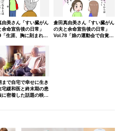
真由美さん「すい臓がん
倉田真由美さん「すい臓がん
と余命宣告後の日常」
の夫と余命宣告後の日常」
.79「生涯、胸に刻まれる
Vol.78「娘の運動会で自覚し
」
た心境の変化」
期まで自宅で幸せに生き
在宅緩和医と終末期の患
族に密着した話題の映
見るべきポイント