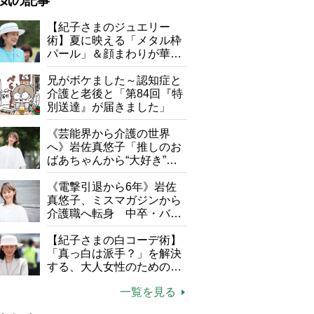
気の記事
が母になつきません
【紀子さまのジュエリー
術】夏に映える「メタル枠
子の遠距離介護サバイバル術
パール」＆顔まわりが華や
がボケました
便利なサービス
ぐ「揺れる一粒」の使い分
け方
兄がボケました～認知症と
防法
介護と老後と「第84回『特
別送達』が届きました」
《芸能界から介護の世界
へ》岩佐真悠子「推しのお
ばあちゃんから“大好き”を
もらえる」理不尽さも吹き
飛ぶ“やりがい”、介護の現
《電撃引退から6年》岩佐
場は「愛おしい」
真悠子、ミスマガジンから
介護職へ転身 中卒・バイ
ト経験ゼロの彼女が見つけ
持ち込みできないものも確認を（写真／Photo AC）
た“居場所”「社会の役に立
【紀子さまの白コーデ術】
ちながら自分らしくいられ
「真っ白は派手？」を解決
る」
する、大人女性のための上
品夏スタイル4つのコツ
一覧を見る