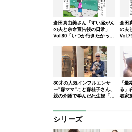
倉田真由美さん「すい臓がん
倉田
の夫と余命宣告後の日常」
の夫
Vol.80「いつか行きたかった
Vol
鮎の獲れる村」
言葉
80才の人気インフルエンサ
「最
ー”森ママ”こと森桂子さん、
る」
親の介護で学んだ死生観「人
者家
は最後まで生きたいと願うも
画、
の」
シリーズ