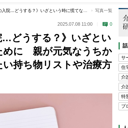
《親が突然の入院…どうする？》いざという時に慌てないために 親が元気なうちから確認しておきたい持ち物リストや治療方針
写真一覧
2025.07.08 11:00
0
院…どうする？》いざとい
話
ために 親が元気なうちか
サ
たい持ち物リストや治療方
住
介
介
特
プ
公
高