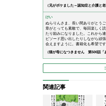
（兄がボケました～認知症と介護と老
た」）
けい
ぬらりんさま、長い間ありがとうご
章がとっても素敵で、毎回楽しく読
たり励みになりました。これから連
ピソード思い出したりしながら頑張
会えますように。書籍化も希望です
（猫が母になつきません 第500話
関連記事