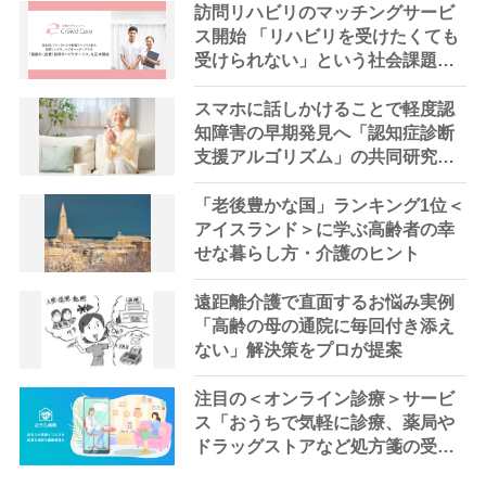
訪問リハビリのマッチングサービ
ス開始 「リハビリを受けたくても
受けられない」という社会課題の
解決を目指す
スマホに話しかけることで軽度認
知障害の早期発見へ「認知症診断
支援アルゴリズム」の共同研究・
開発が完了
「老後豊かな国」ランキング1位＜
アイスランド＞に学ぶ高齢者の幸
せな暮らし方・介護のヒント
遠距離介護で直面するお悩み実例
「高齢の母の通院に毎回付き添え
ない」解決策をプロが提案
注目の＜オンライン診療＞サービ
ス「おうちで気軽に診療、薬局や
ドラッグストアなど処方箋の受け
取り場所も拡大」