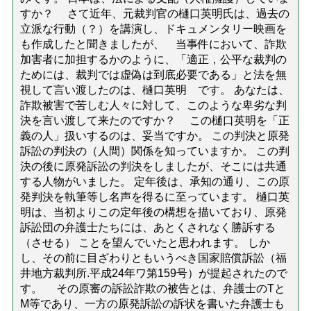
すか？ さて近年、元裁判官の樋口英明氏は、過去の
立派な行動（？）を講演し、ドキュメンタリー映画を
も作成したと聞きましたが、 当事件において、詐欺
加害者に加担するかのように、「適正，公平な裁判の
ためには、裁判では虚偽は到底必要である」と法を無
視して言い渡したのは、樋口英明 です。 あなたは、
詐欺被害で苦しむ人々に対して、このような卑劣な判
決を言い渡して来たのですか？ この樋口英明を「正
義の人」扱いするのは、妥当ですか。 この判決と原発
訴訟の判決の（人間）関係を知っていますか。 この判
決の後に原発訴訟の判決をしましたが、そこには共通
する人物がいました。 定年後は、承知の通り、この原
発判決を執筆等し名声を得るに至っています。 樋口英
明は、当初よりこの定年後の構想を描いており、原発
訴訟団の弁護士たちには、あとくされなく勝訴する
（させる） ことを望んでいたと思われます。 しか
し、その前に目ざわりともいうべき国家賠償訴訟（福
井地方裁判所.平成24年ワ第159号）が提起されたので
す。 その原審の訴訟詐欺の被告とは、弁護士のTと
M等であり、一方の原発訴訟の訴状を書いた弁護士も