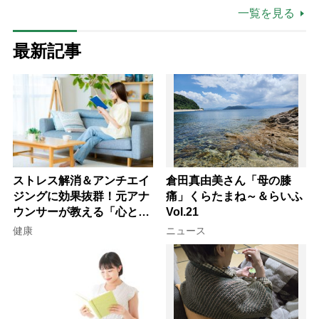
一覧を見る
最新記事
ストレス解消＆アンチエイ
倉田真由美さん「母の膝
ジングに効果抜群！元アナ
痛」くらたまね～＆らいふ
ウンサーが教える「心と体
Vol.21
を元気にする音読の習慣」
健康
ニュース