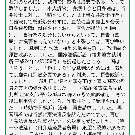
裁判のためには、裁判では虚偽は必要である」として
敗訴しました。（本人訴訟） 弁護士会と日弁連は、当
弁護士に対し、「噓をつくことは正当な弁護士行為」
と議決して懲戒処分せずに、直後に当弁護士を会長・
日弁連役職に就任させており、原告が提訴した時に
は、「当行為を処分しないからといって、原告（国
民）に損害を与えていない」と主張しては、再び争い
ました。 裁判官たちは、権利の濫用を許し、当理由で
原告敗訴としました。 国家賠償訴訟（福井地方裁判
所.平成24年ワ第159号）を提起したところ、 国は
「争う」とし、「適正，公平な裁判のためには、裁判
では虚偽は到底必要である」と判決して、原告敗訴と
しました。 裁判官に深々と頭を下げて喜ぶ国家公務
員の方々の姿がありました。 （控訴 名古屋高等裁
判所.金沢支部.平成24年(ネ)第267号で敗訴確定） その
後に刑事告発したところ、詐欺罪として受理されまし
た。（時効で不起訴） 近年、再審請求しました。 再
審請求では当然に憲法違反を訴えたのですが、再び
「憲法違反の記載がない」の決定を受けました。（第
一小法廷）（日弁連経歴者所属） 絶望と恐怖があるの
みです。 日本は、法による支配（人権擁護）していま