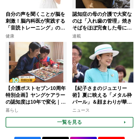
自分の声を聞くことが脳を
認知症の母の介護で大変な
刺激！脳内科医が実践する
のは「入れ歯の管理」焼き
「音読トレーニング」の極
そばをほぼ完食した母に息
意
子が血の気が引いた理由
健康
連載
【介護ポストセブン10周年
【紀子さまのジュエリー
特別企画】ヤングケアラー
術】夏に映える「メタル枠
の認知度は10年で変化｜流
パール」＆顔まわりが華や
行語大賞にノミネート、法
ぐ「揺れる一粒」の使い分
暮らし
ニュース
律にも明記されたが果たし
け方
一覧を見る
て現在は？