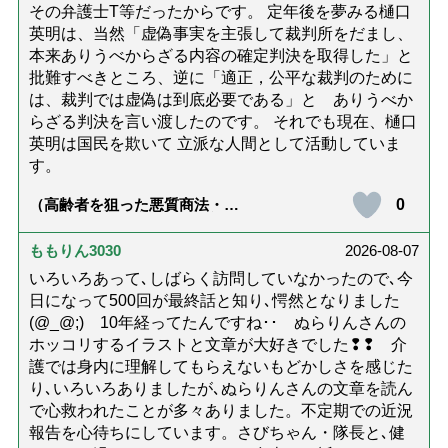
その弁護士T等だったからです。 定年後を夢みる樋口
英明は、当然「虚偽事実を主張して裁判所をだまし、
本来ありうべからざる内容の確定判決を取得した」と
批難すべきところ、逆に「適正，公平な裁判のために
は、裁判では虚偽は到底必要である」と ありうべか
らざる判決を言い渡したのです。 それでも現在、樋口
英明は国民を欺いて 立派な人間として活動していま
す。
0
（高齢者を狙った悪質商法・訪
問詐欺の種類と実例9選｜騙され
ないための4つの対策「騙されや
すい人の特徴は？」【社会福祉
ももりん3030
2026-08-07
士解説】）
いろいろあって､しばらく訪問していなかったので､今
日になって500回が最終話と知り､愕然となりました
(@_@;) 10年経ってたんですね･･ ぬらりんさんの
ホッコリするイラストと文章が大好きでした❢❢ 介
護では身内に理解してもらえないもどかしさを感じた
り､いろいろありましたが､ぬらりんさんの文章を読ん
で心救われたことが多々ありました。不定期での近況
報告を心待ちにしています。さびちゃん・隊長と､健