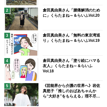
予防法
倉田真由美さん「腰痛解消のため
2
に」くらたまね～＆らいふVol.20
倉田真由美さん「無料の東京湾巡
3
り」くらたまね～＆らいふVol.19
倉田真由美さん「塗り絵にハマる
4
友人」くらたまね～＆らいふ
Vol.18
《芸能界から介護の世界へ》岩佐
5
真悠子「推しのおばあちゃんか
ら“大好き”をもらえる」理不尽さ
も吹き飛ぶ“やりがい”、介護の現
場は「愛おしい」