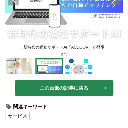
希
減
新時代の福祉サポートAI「ACDOOR」が登場
2
/
3
この画像の記事に戻る
関連キーワード
サービス