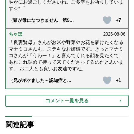
やかにお過ごしくださいね。ご多幸をお祈りしていま
す☆*゜
+7
（猫が母になつきません 第500
話「ありがとう」【最終話】）
ちゃぼ
2026-08-06
「良妻賢母」さんがお米や野菜やお花を届けたくなる
マナミコさんも、ステキなお姉様です。きっとマナミ
コさんが「うわー！」と喜んでくれる顔を見たくて、
あれこれ詰めて持って来てくださってるのだと思いま
す。 お二人とも良いお友達ですね。
+1
（兄がボケました～認知症と介
護と老後と「第84回『特別送
達』が届きました」）
コメント一覧を見る
関連記事