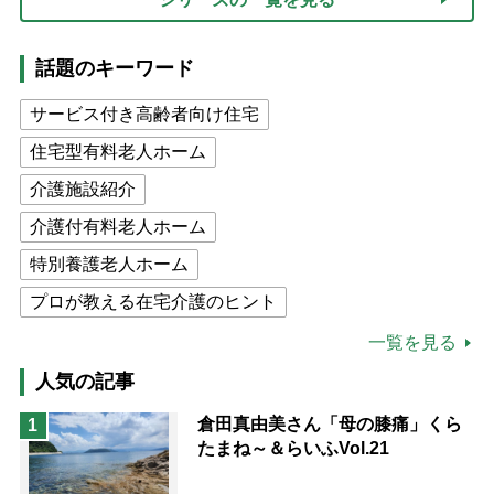
話題のキーワード
サービス付き高齢者向け住宅
住宅型有料老人ホーム
介護施設紹介
介護付有料老人ホーム
特別養護老人ホーム
プロが教える在宅介護のヒント
公的介護保険制度
介護食
一覧を見る
高木ブー
ケアマネジャー
人気の記事
猫が母になつきません
倉田真由美さん「母の膝痛」くら
1
たまね～＆らいふVol.21
息子の遠距離介護サバイバル術
兄がボケました
便利なサービス