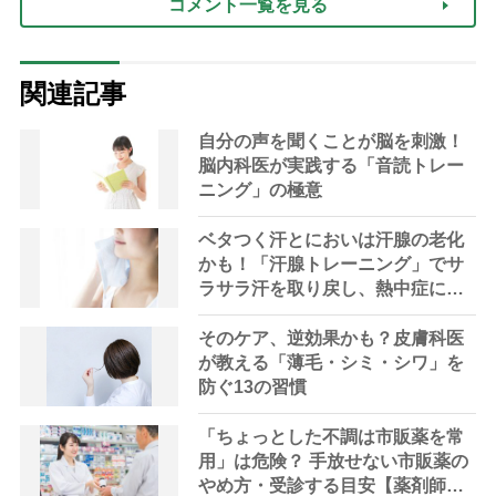
コメント一覧を見る
関連記事
自分の声を聞くことが脳を刺激！
脳内科医が実践する「音読トレー
ニング」の極意
ベタつく汗とにおいは汗腺の老化
かも！「汗腺トレーニング」でサ
ラサラ汗を取り戻し、熱中症に負
けない体へ
そのケア、逆効果かも？皮膚科医
が教える「薄毛・シミ・シワ」を
防ぐ13の習慣
「ちょっとした不調は市販薬を常
用」は危険？ 手放せない市販薬の
やめ方・受診する目安【薬剤師解