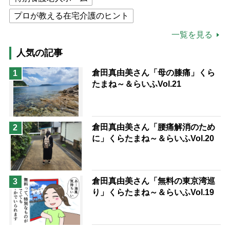
プロが教える在宅介護のヒント
公的介護保険制度
介護食
一覧を見る
高木ブー
ケアマネジャー
人気の記事
猫が母になつきません
倉田真由美さん「母の膝痛」くら
1
たまね～＆らいふVol.21
息子の遠距離介護サバイバル術
兄がボケました
便利なサービス
予防法
倉田真由美さん「腰痛解消のため
2
に」くらたまね～＆らいふVol.20
倉田真由美さん「無料の東京湾巡
3
り」くらたまね～＆らいふVol.19