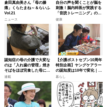
倉田真由美さん「母の膝
自分の声を聞くことが脳を
痛」くらたまね～＆らいふ
刺激！脳内科医が実践する
Vol.21
「音読トレーニング」の極
意
ニュース
健康
認知症の母の介護で大変な
【介護ポストセブン10周年
のは「入れ歯の管理」焼き
特別企画】ヤングケアラー
そばをほぼ完食した母に息
の認知度は10年で変化｜流
子が血の気が引いた理由
行語大賞にノミネート、法
連載
暮らし
律にも明記されたが果たし
て現在は？