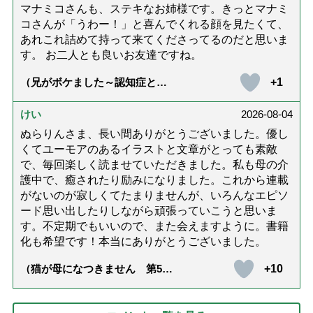
マナミコさんも、ステキなお姉様です。きっとマナミ
コさんが「うわー！」と喜んでくれる顔を見たくて、
あれこれ詰めて持って来てくださってるのだと思いま
す。 お二人とも良いお友達ですね。
+1
（兄がボケました～認知症と介
護と老後と「第84回『特別送
達』が届きました」）
けい
2026-08-04
ぬらりんさま、長い間ありがとうございました。優し
くてユーモアのあるイラストと文章がとっても素敵
で、毎回楽しく読ませていただきました。私も母の介
護中で、癒されたり励みになりました。これから連載
がないのが寂しくてたまりませんが、いろんなエピソ
ード思い出したりしながら頑張っていこうと思いま
す。不定期でもいいので、また会えますように。書籍
化も希望です！本当にありがとうございました。
+10
（猫が母になつきません 第500
話「ありがとう」【最終話】）