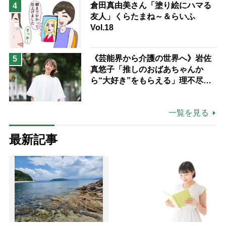
倉田真由美さん「塗り絵にハマる
4
友人」くらたまね～＆らいふ
Vol.18
《芸能界から介護の世界へ》岩佐
5
真悠子「推しのおばあちゃんか
ら“大好き”をもらえる」理不尽さ
も吹き飛ぶ“やりがい”、介護の現
場は「愛おしい」
一覧を見る
最新記事