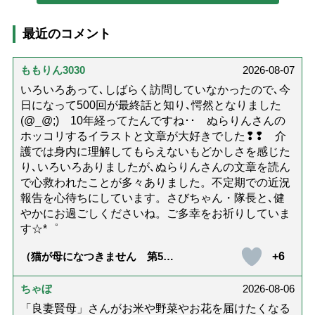
最近のコメント
ももりん3030
2026-08-07
いろいろあって､しばらく訪問していなかったので､今
日になって500回が最終話と知り､愕然となりました
(@_@;) 10年経ってたんですね･･ ぬらりんさんの
ホッコリするイラストと文章が大好きでした❢❢ 介
護では身内に理解してもらえないもどかしさを感じた
り､いろいろありましたが､ぬらりんさんの文章を読ん
で心救われたことが多々ありました。不定期での近況
報告を心待ちにしています。さびちゃん・隊長と､健
やかにお過ごしくださいね。ご多幸をお祈りしていま
す☆*゜
+6
（猫が母になつきません 第500
話「ありがとう」【最終話】）
ちゃぼ
2026-08-06
「良妻賢母」さんがお米や野菜やお花を届けたくなる