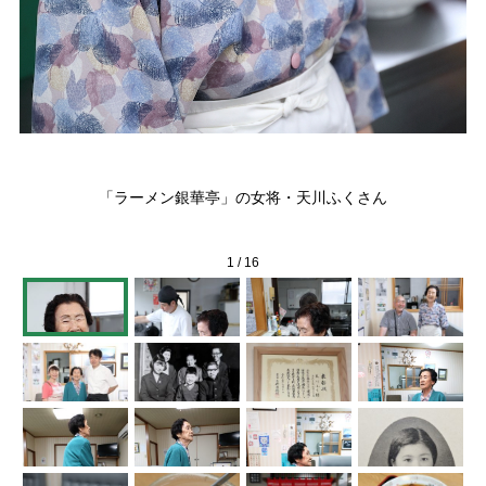
「ラーメン銀華亭」の女将・天川ふくさん
1
/
16