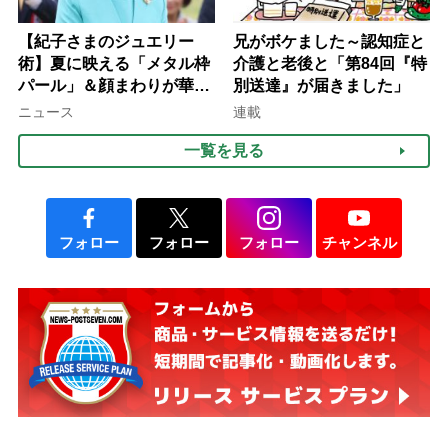
【紀子さまのジュエリー
兄がボケました～認知症と
術】夏に映える「メタル枠
介護と老後と「第84回『特
パール」＆顔まわりが華や
別送達』が届きました」
ぐ「揺れる一粒」の使い分
ニュース
連載
け方
一覧を見る
フォロー
フォロー
フォロー
チャンネル