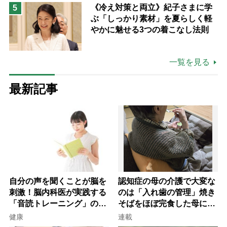
《冷え対策と両立》紀子さまに学
5
ぶ「しっかり素材」を夏らしく軽
やかに魅せる3つの着こなし法則
一覧を見る
最新記事
自分の声を聞くことが脳を
認知症の母の介護で大変な
刺激！脳内科医が実践する
のは「入れ歯の管理」焼き
「音読トレーニング」の極
そばをほぼ完食した母に息
意
子が血の気が引いた理由
健康
連載