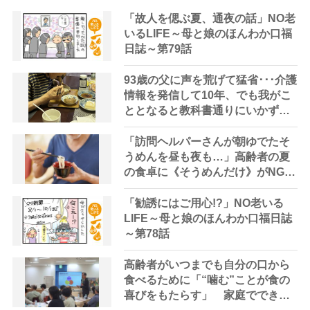
「故人を偲ぶ夏、通夜の話」NO老
いるLIFE～母と娘のほんわか口福
日誌～第79話
93歳の父に声を荒げて猛省･･･介護
情報を発信して10年、でも我がこ
ととなると教科書通りにいかずに
ため息「感情と理性の狭間で右往
左往する現実」
「訪問ヘルパーさんが朝ゆでたそ
うめんを昼も夜も…」高齢者の夏
の食卓に《そうめんだけ》がNGな
理由とは？【管理栄養士が解説】
「勧誘にはご用心!?」NO老いる
LIFE～母と娘のほんわか口福日誌
～第78話
高齢者がいつまでも自分の口から
食べるために「“噛む”ことが食の
喜びをもたらす」 家庭でできる