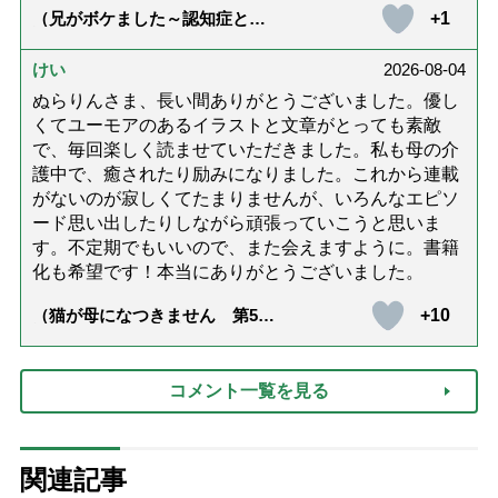
+1
（兄がボケました～認知症と介
護と老後と「第84回『特別送
達』が届きました」）
けい
2026-08-04
ぬらりんさま、長い間ありがとうございました。優し
くてユーモアのあるイラストと文章がとっても素敵
で、毎回楽しく読ませていただきました。私も母の介
護中で、癒されたり励みになりました。これから連載
がないのが寂しくてたまりませんが、いろんなエピソ
ード思い出したりしながら頑張っていこうと思いま
す。不定期でもいいので、また会えますように。書籍
化も希望です！本当にありがとうございました。
+10
（猫が母になつきません 第500
話「ありがとう」【最終話】）
コメント一覧を見る
関連記事