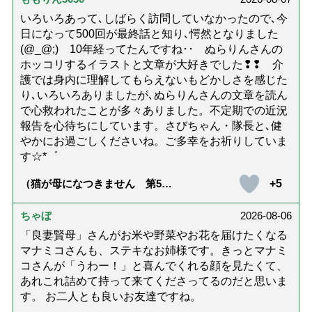
いろいろあって､しばらく訪問していなかったので､今
日になって500回が最終話と知り､愕然となりました
(@_@;) 10年経ってたんですね･･ ぬらりんさんの
ホッコリするイラストと文章が大好きでした❢❢ 介
護では身内に理解してもらえないもどかしさを感じた
り､いろいろありましたが､ぬらりんさんの文章を読ん
で心救われたことが多々ありました。不定期での近況
報告を心待ちにしています。さびちゃん・隊長と､健
やかにお過ごしくださいね。ご多幸をお祈りしていま
す☆*゜
+5
（猫が母になつきません 第500
話「ありがとう」【最終話】）
ちゃぼ
2026-08-06
「良妻賢母」さんがお米や野菜やお花を届けたくなる
マナミコさんも、ステキなお姉様です。きっとマナミ
コさんが「うわー！」と喜んでくれる顔を見たくて、
あれこれ詰めて持って来てくださってるのだと思いま
す。 お二人とも良いお友達ですね。