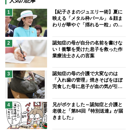
人気の記事
猫が母になつきません
【紀子さまのジュエリー術】夏に
1
映える「メタル枠パール」＆顔ま
息子の遠距離介護サバイバル術
わりが華やぐ「揺れる一粒」の使
兄がボケました
便利なサービス
い分け方
予防法
認知症の母が自分の名前を書けな
2
い！衝撃を受けた息子を救った作
業療法士さんの言葉
認知症の母の介護で大変なのは
3
「入れ歯の管理」焼きそばをほぼ
完食した母に息子が血の気が引い
た理由
兄がボケました～認知症と介護と
4
老後と「第84回『特別送達』が届
きました」