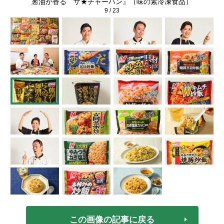
葱油が香る ザ★チャーハン』（味の素冷凍食品）
9
/
23
この画像の記事に戻る