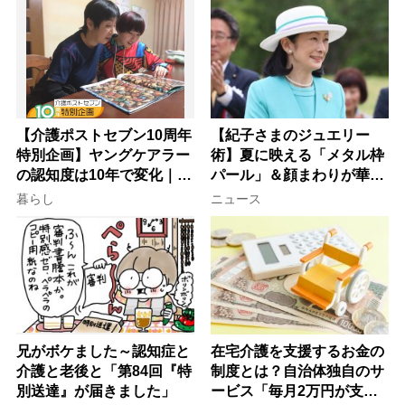
【介護ポストセブン10周年
【紀子さまのジュエリー
特別企画】ヤングケアラー
術】夏に映える「メタル枠
の認知度は10年で変化｜流
パール」＆顔まわりが華や
行語大賞にノミネート、法
ぐ「揺れる一粒」の使い分
暮らし
ニュース
律にも明記されたが果たし
け方
て現在は？
兄がボケました～認知症と
在宅介護を支援するお金の
介護と老後と「第84回『特
制度とは？自治体独自のサ
別送達』が届きました」
ービス「毎月2万円が支給