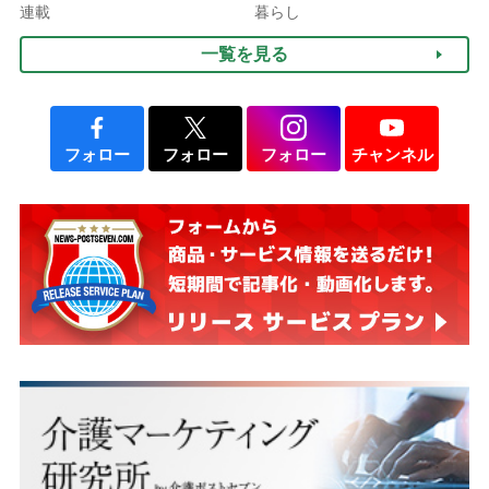
される」ケースも【FP解
連載
暮らし
説】
一覧を見る
フォロー
フォロー
フォロー
チャンネル