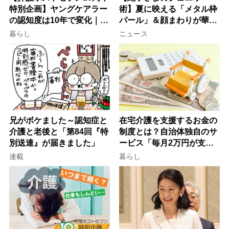
特別企画】ヤングケアラー
術】夏に映える「メタル枠
の認知度は10年で変化｜流
パール」＆顔まわりが華や
行語大賞にノミネート、法
ぐ「揺れる一粒」の使い分
暮らし
ニュース
律にも明記されたが果たし
け方
て現在は？
兄がボケました～認知症と
在宅介護を支援するお金の
介護と老後と「第84回『特
制度とは？自治体独自のサ
別送達』が届きました」
ービス「毎月2万円が支給
される」ケースも【FP解
連載
暮らし
説】