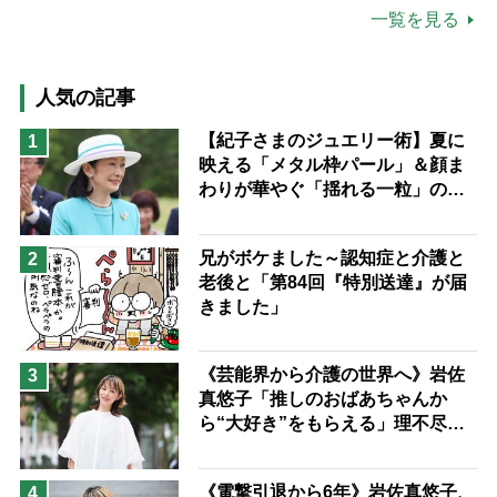
公的介護保険制度
介護食
一覧を見る
高木ブー
ケアマネジャー
猫が母になつきません
人気の記事
息子の遠距離介護サバイバル術
【紀子さまのジュエリー術】夏に
1
映える「メタル枠パール」＆顔ま
兄がボケました
便利なサービス
わりが華やぐ「揺れる一粒」の使
予防法
い分け方
兄がボケました～認知症と介護と
2
老後と「第84回『特別送達』が届
きました」
《芸能界から介護の世界へ》岩佐
3
真悠子「推しのおばあちゃんか
ら“大好き”をもらえる」理不尽さ
も吹き飛ぶ“やりがい”、介護の現
場は「愛おしい」
《電撃引退から6年》岩佐真悠子、
4