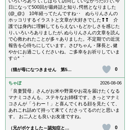
いろいろあって､しばらく訪問していなかったので､今
日になって500回が最終話と知り､愕然となりました
(@_@;) 10年経ってたんですね･･ ぬらりんさんの
ホッコリするイラストと文章が大好きでした❢❢ 介
護では身内に理解してもらえないもどかしさを感じた
り､いろいろありましたが､ぬらりんさんの文章を読ん
で心救われたことが多々ありました。不定期での近況
報告を心待ちにしています。さびちゃん・隊長と､健
やかにお過ごしくださいね。ご多幸をお祈りしていま
す☆*゜
0
（猫が母になつきません 第500
話「ありがとう」【最終話】）
ちゃぼ
2026-08-06
「良妻賢母」さんがお米や野菜やお花を届けたくなる
マナミコさんも、ステキなお姉様です。きっとマナミ
コさんが「うわー！」と喜んでくれる顔を見たくて、
あれこれ詰めて持って来てくださってるのだと思いま
す。 お二人とも良いお友達ですね。
0
（兄がボケました～認知症と介