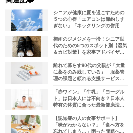
シニアが健康に夏を過ごすための
５つの心得「エアコンは節約しす
ぎない」「ネックリングの併用で
電気代をお得に」【節約＆家事ア
ドバイザー解説】
梅雨のジメジメを一掃！シニア世
代のための5つのスポット別【湿気
＆カビ対策】を家事アドバイザー
が指南
離れて暮らす80代の父親が「大量
に薬をのみ残している」 服薬管
理の課題と頼れる支援サービスを
専門家が解説
「赤ワイン」「牛乳」「ヨーグル
ト」は日本人には不向き？日本人
特有の体質に合った最新健康法を
内科医が指南
【認知症の人の食事サポート】
「味がわからない？」「食べ方を
忘れてしまう…」困った問題への5