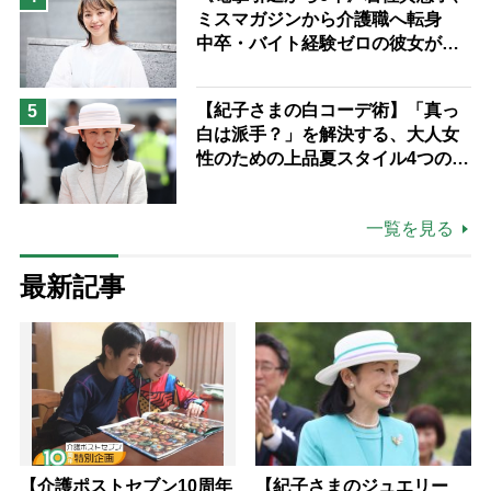
ミスマガジンから介護職へ転身
中卒・バイト経験ゼロの彼女が見
つけた“居場所”「社会の役に立ち
ながら自分らしくいられる」
【紀子さまの白コーデ術】「真っ
5
白は派手？」を解決する、大人女
性のための上品夏スタイル4つのコ
ツ
一覧を見る
最新記事
【介護ポストセブン10周年
【紀子さまのジュエリー