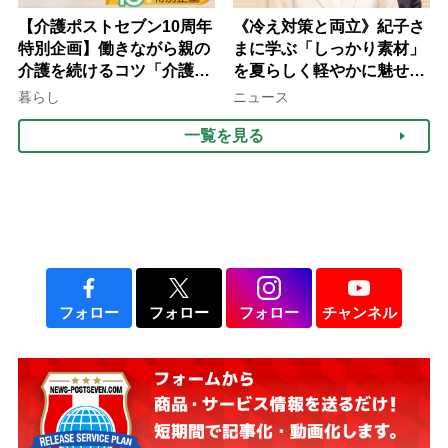
【介護ポストセブン10周年
《冷え対策と両立》紀子さ
特別企画】働きながら親の
まに学ぶ「しっかり素材」
介護を続けるコツ「介護は
を夏らしく軽やかに魅せる
10年以上続くことも…3つ
3つの着こなし法則
暮らし
ニュース
のフェーズに分けて考えて
一覧を見る
みよう」【社会福祉士解
説】
フォロー
フォロー
フォロー
チャンネル