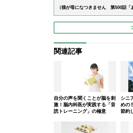
（猫が母になつきません 第500話
関連記事
自分の声を聞くことが脳を刺
シニ
激！脳内科医が実践する「音
めの
読トレーニング」の極意
節約
ング
に」
ー解