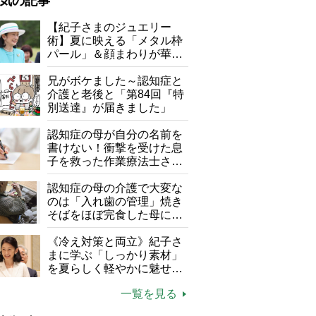
気の記事
が母になつきません
【紀子さまのジュエリー
術】夏に映える「メタル枠
子の遠距離介護サバイバル術
パール」＆顔まわりが華や
がボケました
便利なサービス
ぐ「揺れる一粒」の使い分
け方
兄がボケました～認知症と
防法
介護と老後と「第84回『特
別送達』が届きました」
認知症の母が自分の名前を
書けない！衝撃を受けた息
子を救った作業療法士さん
の言葉
認知症の母の介護で大変な
のは「入れ歯の管理」焼き
「送信取消」を選択して
そばをほぼ完食した母に息
子が血の気が引いた理由
《冷え対策と両立》紀子さ
まに学ぶ「しっかり素材」
を夏らしく軽やかに魅せる
3つの着こなし法則
一覧を見る