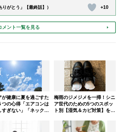
+10
「ありがとう」【最終話】）
コメント一覧を見る
アが健康に夏を過ごすた
梅雨のジメジメを一掃！シニ
５つの心得「エアコンは
ア世代のための5つのスポッ
しすぎない」「ネックリ
ト別【湿気＆カビ対策】を家
の併用で電気代をお得
事アドバイザーが指南
【節約＆家事アドバイザ
説】