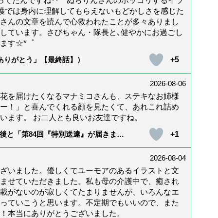
年経ってたんですね･･ ぬらりんさんのホッコリするイラ
護では身内に理解してもらえないもどかしさを感じた
んさんの文章を読んで心救われたことが多々ありまし
しています。さびちゃん・隊長と､健やかにお過ごし
ます☆*゜
+5
「ありがとう」【最終話】）
2026-08-06
花を届けたくなるマナミコさんも、ステキなお姉様
ー！」と喜んでくれる顔を見たくて、あれこれ詰め
います。 お二人とも良いお友達ですね。
+1
後と「第84回『特別送達』が届きまし
2026-08-04
ざいました。優しくてユーモアのあるイラストと文
ませていただきました。私も母の介護中で、癒され
載がないのが寂しくてたまりませんが、いろんなエ
っていこうと思います。不定期でもいいので、また
！本当にありがとうございました。