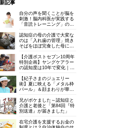
新記事
自分の声を聞くことが脳を
刺激！脳内科医が実践する
「音読トレーニング」の極
意
認知症の母の介護で大変な
のは「入れ歯の管理」焼き
そばをほぼ完食した母に息
子が血の気が引いた理由
【介護ポストセブン10周年
特別企画】ヤングケアラー
の認知度は10年で変化｜流
行語大賞にノミネート、法
律にも明記されたが果たし
【紀子さまのジュエリー
て現在は？
術】夏に映える「メタル枠
パール」＆顔まわりが華や
ぐ「揺れる一粒」の使い分
け方
兄がボケました～認知症と
介護と老後と「第84回『特
別送達』が届きました」
在宅介護を支援するお金の
制度とは？自治体独自のサ