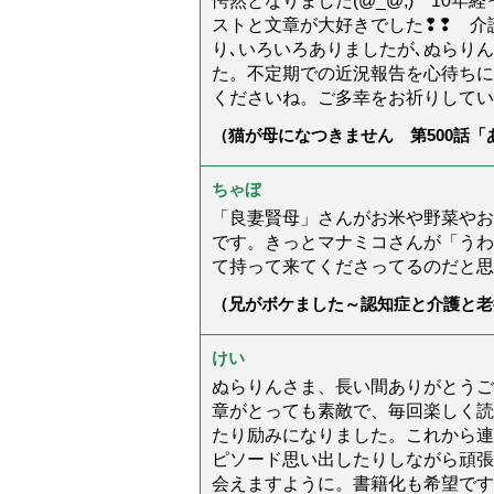
愕然となりました(@_@;) 10
ストと文章が大好きでした❢❢ 介
り､いろいろありましたが､ぬらり
た。不定期での近況報告を心待ちに
くださいね。ご多幸をお祈りしてい
（猫が母になつきません 第500話
ちゃぼ
「良妻賢母」さんがお米や野菜やお
です。きっとマナミコさんが「うわ
て持って来てくださってるのだと思
（兄がボケました～認知症と介護と老
た」）
けい
ぬらりんさま、長い間ありがとうご
章がとっても素敵で、毎回楽しく読
たり励みになりました。これから連
ピソード思い出したりしながら頑張
会えますように。書籍化も希望です