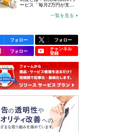
ービス「毎月2万円が支給
される」ケースも【FP解
一覧を見る
説】
フォロー
フォロー
チャンネル
フォロー
登録