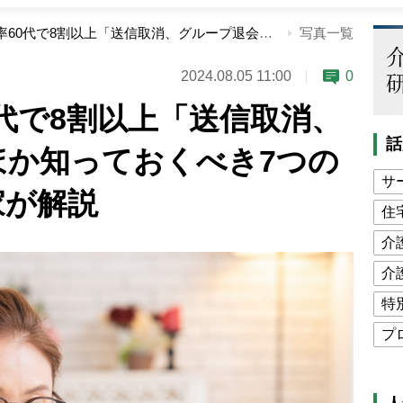
LINEの利用率60代で8割以上「送信取消、グループ退会」ほか知っておくべき7つの基本機能を専門家が解説
写真一覧
2024.08.05 11:00
0
0代で8割以上「送信取消、
話
ほか知っておくべき7つの
サ
家が解説
住
介
介
特
プ
公
高