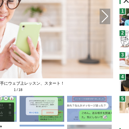
人
猫
1
息
兄
2
予
3
4
手にウェブ上レッスン、スタート！
1
/
18
5