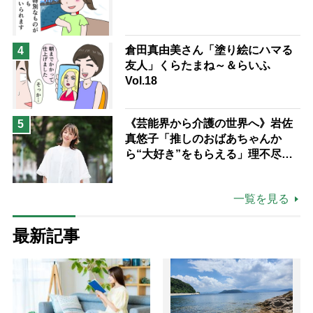
倉田真由美さん「塗り絵にハマる
4
友人」くらたまね～＆らいふ
Vol.18
《芸能界から介護の世界へ》岩佐
5
真悠子「推しのおばあちゃんか
ら“大好き”をもらえる」理不尽さ
も吹き飛ぶ“やりがい”、介護の現
場は「愛おしい」
一覧を見る
最新記事