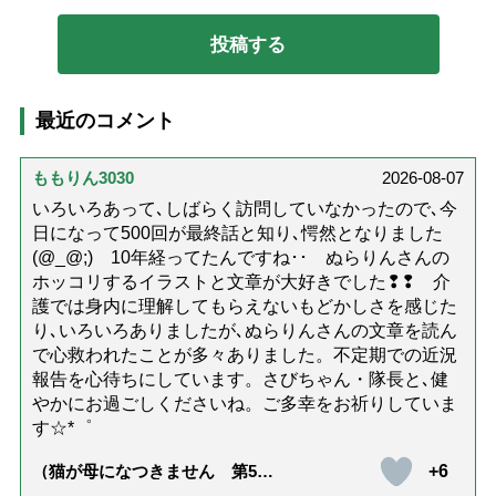
最近のコメント
ももりん3030
2026-08-07
いろいろあって､しばらく訪問していなかったので､今
日になって500回が最終話と知り､愕然となりました
(@_@;) 10年経ってたんですね･･ ぬらりんさんの
ホッコリするイラストと文章が大好きでした❢❢ 介
護では身内に理解してもらえないもどかしさを感じた
り､いろいろありましたが､ぬらりんさんの文章を読ん
で心救われたことが多々ありました。不定期での近況
報告を心待ちにしています。さびちゃん・隊長と､健
やかにお過ごしくださいね。ご多幸をお祈りしていま
す☆*゜
+6
（猫が母になつきません 第500
話「ありがとう」【最終話】）