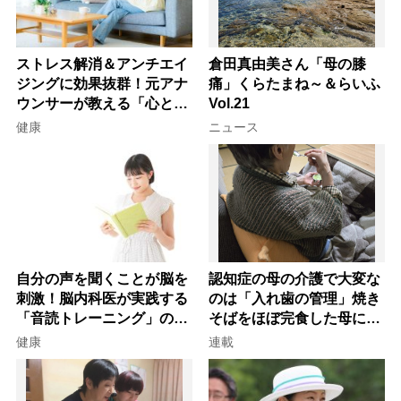
ストレス解消＆アンチエイ
倉田真由美さん「母の膝
ジングに効果抜群！元アナ
痛」くらたまね～＆らいふ
ウンサーが教える「心と体
Vol.21
を元気にする音読の習慣」
健康
ニュース
自分の声を聞くことが脳を
認知症の母の介護で大変な
刺激！脳内科医が実践する
のは「入れ歯の管理」焼き
「音読トレーニング」の極
そばをほぼ完食した母に息
意
子が血の気が引いた理由
健康
連載