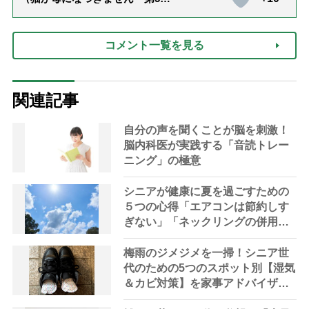
話「ありがとう」【最終話】）
コメント一覧を見る
関連記事
自分の声を聞くことが脳を刺激！
脳内科医が実践する「音読トレー
ニング」の極意
シニアが健康に夏を過ごすための
５つの心得「エアコンは節約しす
ぎない」「ネックリングの併用で
電気代をお得に」【節約＆家事ア
ドバイザー解説】
梅雨のジメジメを一掃！シニア世
代のための5つのスポット別【湿気
＆カビ対策】を家事アドバイザー
が指南