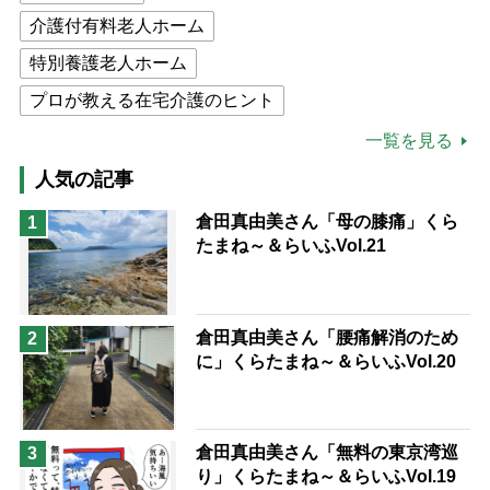
介護付有料老人ホーム
特別養護老人ホーム
プロが教える在宅介護のヒント
公的介護保険制度
介護食
一覧を見る
高木ブー
ケアマネジャー
人気の記事
猫が母になつきません
倉田真由美さん「母の膝痛」くら
1
たまね～＆らいふVol.21
息子の遠距離介護サバイバル術
兄がボケました
便利なサービス
予防法
倉田真由美さん「腰痛解消のため
2
に」くらたまね～＆らいふVol.20
倉田真由美さん「無料の東京湾巡
3
り」くらたまね～＆らいふVol.19