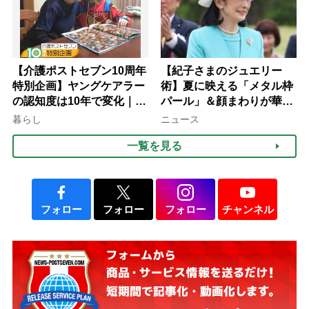
【介護ポストセブン10周年
【紀子さまのジュエリー
特別企画】ヤングケアラー
術】夏に映える「メタル枠
の認知度は10年で変化｜流
パール」＆顔まわりが華や
行語大賞にノミネート、法
ぐ「揺れる一粒」の使い分
暮らし
ニュース
律にも明記されたが果たし
け方
一覧を見る
て現在は？
フォロー
フォロー
フォロー
チャンネル