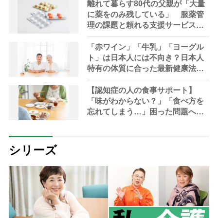
離れて暮らす80代の父親が「大量
に薬をのみ残している」 服薬管
理の課題と頼れる支援サービスを
専門家が解説
「赤ワイン」「牛乳」「ヨーグル
ト」は日本人には不向き？日本人
特有の体質に合った最新健康法を
内科医が指南
【認知症の人の食事サポート】
「味がわからない？」「食べ方を
忘れてしまう…」困った問題への5
つの工夫【管理栄養士解説】
シリーズ