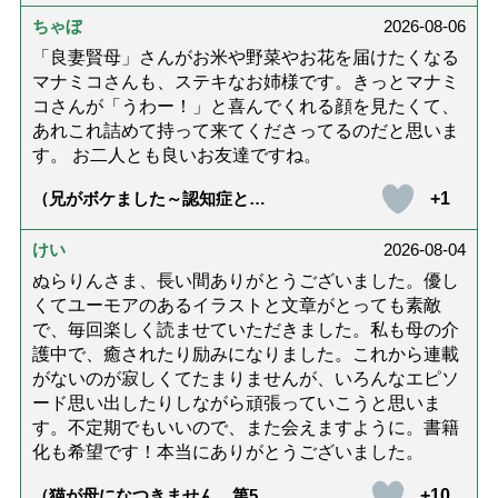
ちゃぼ
2026-08-06
「良妻賢母」さんがお米や野菜やお花を届けたくなる
マナミコさんも、ステキなお姉様です。きっとマナミ
コさんが「うわー！」と喜んでくれる顔を見たくて、
あれこれ詰めて持って来てくださってるのだと思いま
す。 お二人とも良いお友達ですね。
+1
（兄がボケました～認知症と介
護と老後と「第84回『特別送
達』が届きました」）
けい
2026-08-04
ぬらりんさま、長い間ありがとうございました。優し
くてユーモアのあるイラストと文章がとっても素敵
で、毎回楽しく読ませていただきました。私も母の介
護中で、癒されたり励みになりました。これから連載
がないのが寂しくてたまりませんが、いろんなエピソ
ード思い出したりしながら頑張っていこうと思いま
す。不定期でもいいので、また会えますように。書籍
化も希望です！本当にありがとうございました。
+10
（猫が母になつきません 第500