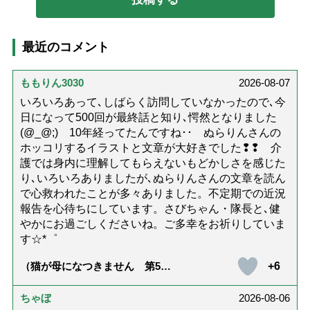
最近のコメント
ももりん3030
2026-08-07
いろいろあって､しばらく訪問していなかったので､今
日になって500回が最終話と知り､愕然となりました
(@_@;) 10年経ってたんですね･･ ぬらりんさんの
ホッコリするイラストと文章が大好きでした❢❢ 介
護では身内に理解してもらえないもどかしさを感じた
り､いろいろありましたが､ぬらりんさんの文章を読ん
で心救われたことが多々ありました。不定期での近況
報告を心待ちにしています。さびちゃん・隊長と､健
やかにお過ごしくださいね。ご多幸をお祈りしていま
す☆*゜
+6
（猫が母になつきません 第500
話「ありがとう」【最終話】）
ちゃぼ
2026-08-06