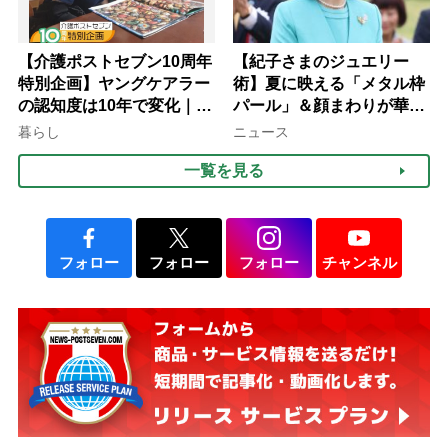
【介護ポストセブン10周年
【紀子さまのジュエリー
特別企画】ヤングケアラー
術】夏に映える「メタル枠
の認知度は10年で変化｜流
パール」＆顔まわりが華や
行語大賞にノミネート、法
ぐ「揺れる一粒」の使い分
暮らし
ニュース
律にも明記されたが果たし
け方
一覧を見る
て現在は？
フォロー
フォロー
フォロー
チャンネル