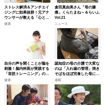
ストレス解消＆アンチエイ
倉田真由美さん「母の膝
ジングに効果抜群！元アナ
痛」くらたまね～＆らいふ
ウンサーが教える「心と体
Vol.21
を元気にする音読の習慣」
健康
ニュース
自分の声を聞くことが脳を
認知症の母の介護で大変な
刺激！脳内科医が実践する
のは「入れ歯の管理」焼き
「音読トレーニング」の極
そばをほぼ完食した母に息
意
子が血の気が引いた理由
健康
連載