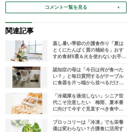
コメント一覧を見る
関連記事
蒸し暑い季節の介護食作り「夏は
とくにたんぱく質の補給を」おす
すめ食材6選＆火を使わないお手軽
レシピ3選【管理栄養士提案】
認知症の母は「今日は何が食べた
い？」と毎日質問するがテーブル
に食器を片っ端から並べるだけ―
困った息子の対処法とものがない
現在の台所の意味
「冷蔵庫を過信しない」シニア世
代こそ注意したい 梅雨、夏本番
に向けて今すぐ見直すべき食中毒
対策を家事アドバイザーが指南
ブロッコリーは「冷凍」でも栄養
価は変わらない？介護食に活用す