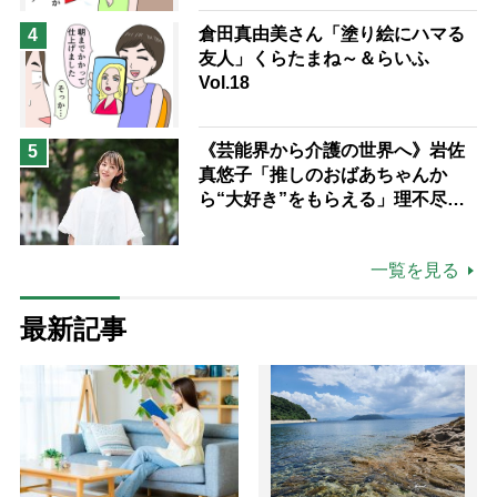
倉田真由美さん「塗り絵にハマる
4
友人」くらたまね～＆らいふ
Vol.18
《芸能界から介護の世界へ》岩佐
5
真悠子「推しのおばあちゃんか
ら“大好き”をもらえる」理不尽さ
も吹き飛ぶ“やりがい”、介護の現
場は「愛おしい」
一覧を見る
最新記事