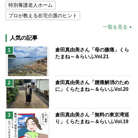
特別養護老人ホーム
プロが教える在宅介護のヒント
公的介護保険制度
介護食
一覧を見る
高木ブー
ケアマネジャー
人気の記事
猫が母になつきません
倉田真由美さん「母の膝痛」くら
1
たまね～＆らいふVol.21
息子の遠距離介護サバイバル術
兄がボケました
便利なサービス
予防法
倉田真由美さん「腰痛解消のため
2
に」くらたまね～＆らいふVol.20
倉田真由美さん「無料の東京湾巡
3
り」くらたまね～＆らいふVol.19