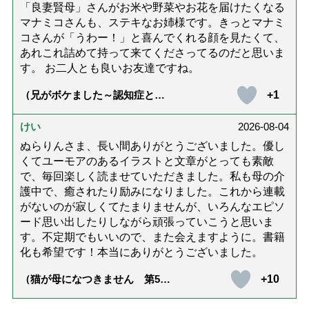
「良妻賢母」さんがお米や野菜やお花を届けたくなる
マナミコさんも、ステキなお姉様です。きっとマナミ
コさんが「うわー！」と喜んでくれる顔を見たくて、
あれこれ詰めて持って来てくださってるのだと思いま
す。 お二人とも良いお友達ですね。
+1
（兄がボケました～認知症と介
護と老後と「第84回『特別送
達』が届きました」）
けい
2026-08-04
ぬらりんさま、長い間ありがとうございました。優し
くてユーモアのあるイラストと文章がとっても素敵
で、毎回楽しく読ませていただきました。私も母の介
護中で、癒されたり励みになりました。これから連載
がないのが寂しくてたまりませんが、いろんなエピソ
ード思い出したりしながら頑張っていこうと思いま
す。不定期でもいいので、また会えますように。書籍
化も希望です！本当にありがとうございました。
+10
（猫が母になつきません 第500
話「ありがとう」【最終話】）