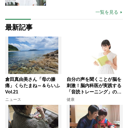
も吹き飛ぶ“やりがい”、介護の現
場は「愛おしい」
一覧を見る
最新記事
倉田真由美さん「母の膝
自分の声を聞くことが脳を
痛」くらたまね～＆らいふ
刺激！脳内科医が実践する
Vol.21
「音読トレーニング」の極
意
ニュース
健康