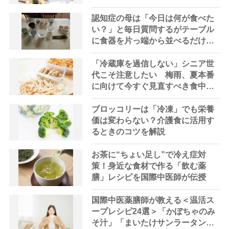
レシピ3選【管理栄養士提案】
認知症の母は「今日は何が食べた
い？」と毎日質問するがテーブル
に食器を片っ端から並べるだけ―
困った息子の対処法とものがない
現在の台所の意味
「冷蔵庫を過信しない」シニア世
代こそ注意したい 梅雨、夏本番
に向けて今すぐ見直すべき食中毒
対策を家事アドバイザーが指南
ブロッコリーは「冷凍」でも栄養
価は変わらない？介護食に活用す
るときのコツを解説
お茶に“ちょい足し”で冷え症対
策！身近な食材で作る「飲む薬
膳」レシピを国際中医師が伝授
国際中医薬膳師が教える＜温活ス
ープレシピ24選＞「かぼちゃのみ
そ汁」「まいたけサンラータン」