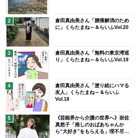
兄がボケました
便利なサービス
予防法
倉田真由美さん「腰痛解消のため
2
に」くらたまね～＆らいふVol.20
倉田真由美さん「無料の東京湾巡
3
り」くらたまね～＆らいふVol.19
倉田真由美さん「塗り絵にハマる
4
友人」くらたまね～＆らいふ
Vol.18
《芸能界から介護の世界へ》岩佐
5
真悠子「推しのおばあちゃんか
ら“大好き”をもらえる」理不尽さ