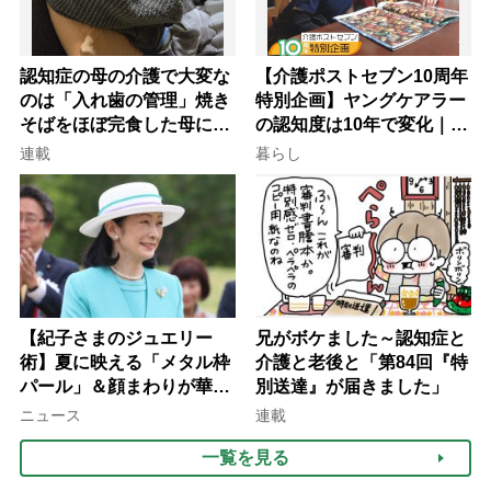
認知症の母の介護で大変な
【介護ポストセブン10周年
のは「入れ歯の管理」焼き
特別企画】ヤングケアラー
そばをほぼ完食した母に息
の認知度は10年で変化｜流
子が血の気が引いた理由
行語大賞にノミネート、法
連載
暮らし
律にも明記されたが果たし
て現在は？
【紀子さまのジュエリー
兄がボケました～認知症と
術】夏に映える「メタル枠
介護と老後と「第84回『特
パール」＆顔まわりが華や
別送達』が届きました」
ぐ「揺れる一粒」の使い分
ニュース
連載
け方
一覧を見る