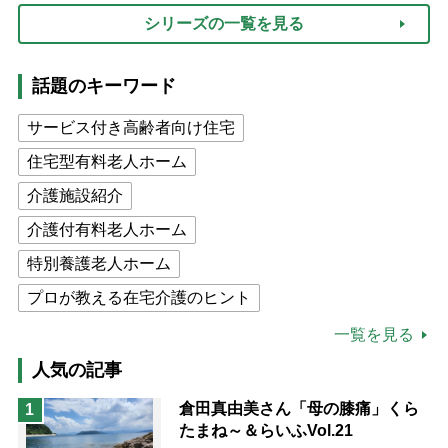
シリーズの一覧を見る
話題のキーワード
サービス付き高齢者向け住宅
住宅型有料老人ホーム
介護施設紹介
介護付有料老人ホーム
特別養護老人ホーム
プロが教える在宅介護のヒント
公的介護保険制度
介護食
一覧を見る
高木ブー
ケアマネジャー
人気の記事
猫が母になつきません
倉田真由美さん「母の膝痛」くら
1
たまね～＆らいふVol.21
息子の遠距離介護サバイバル術