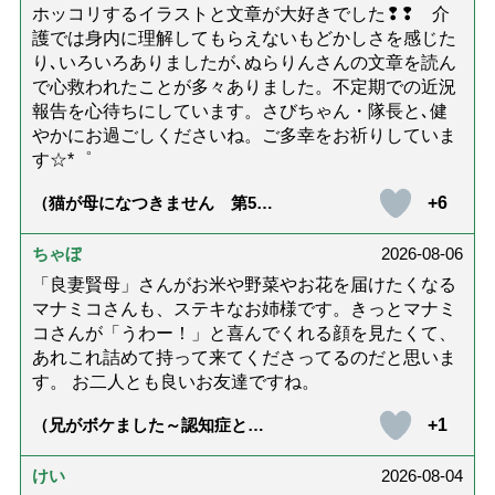
ホッコリするイラストと文章が大好きでした❢❢ 介
護では身内に理解してもらえないもどかしさを感じた
り､いろいろありましたが､ぬらりんさんの文章を読ん
で心救われたことが多々ありました。不定期での近況
報告を心待ちにしています。さびちゃん・隊長と､健
やかにお過ごしくださいね。ご多幸をお祈りしていま
す☆*゜
+6
（猫が母になつきません 第500
話「ありがとう」【最終話】）
ちゃぼ
2026-08-06
「良妻賢母」さんがお米や野菜やお花を届けたくなる
マナミコさんも、ステキなお姉様です。きっとマナミ
コさんが「うわー！」と喜んでくれる顔を見たくて、
あれこれ詰めて持って来てくださってるのだと思いま
す。 お二人とも良いお友達ですね。
+1
（兄がボケました～認知症と介
護と老後と「第84回『特別送
達』が届きました」）
けい
2026-08-04