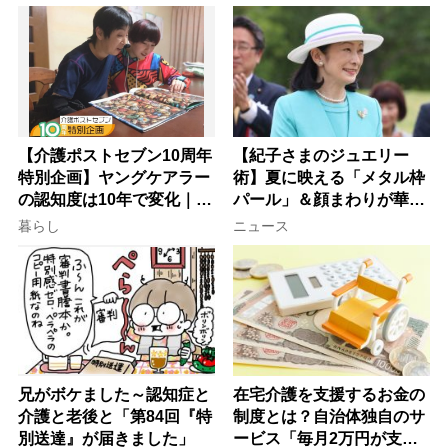
【介護ポストセブン10周年
【紀子さまのジュエリー
特別企画】ヤングケアラー
術】夏に映える「メタル枠
の認知度は10年で変化｜流
パール」＆顔まわりが華や
行語大賞にノミネート、法
ぐ「揺れる一粒」の使い分
暮らし
ニュース
律にも明記されたが果たし
け方
て現在は？
兄がボケました～認知症と
在宅介護を支援するお金の
介護と老後と「第84回『特
制度とは？自治体独自のサ
別送達』が届きました」
ービス「毎月2万円が支給