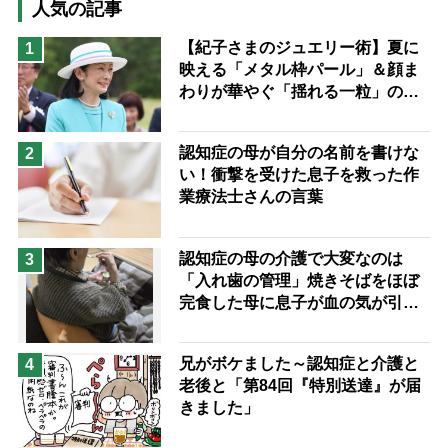
猫が母になつきません
人気の記事
息子の遠距離介護サバイバル術
【紀子さまのジュエリー術】夏に
1
映える「メタル枠パール」＆顔ま
兄がボケました
便利なサービス
わりが華やぐ「揺れる一粒」の使
予防法
い分け方
認知症の母が自分の名前を書けな
2
い！衝撃を受けた息子を救った作
業療法士さんの言葉
認知症の母の介護で大変なのは
3
「入れ歯の管理」焼きそばをほぼ
完食した母に息子が血の気が引い
た理由
兄がボケました～認知症と介護と
4
老後と「第84回『特別送達』が届
きました」