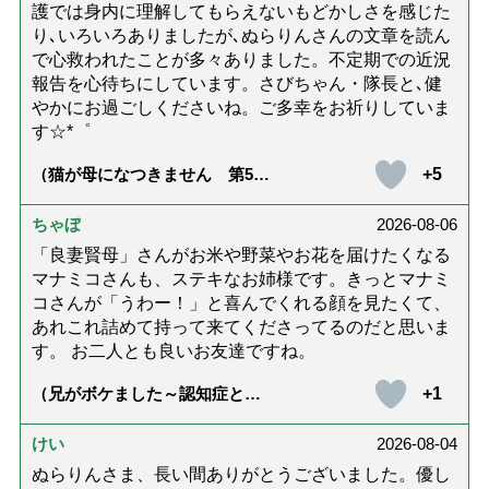
護では身内に理解してもらえないもどかしさを感じた
り､いろいろありましたが､ぬらりんさんの文章を読ん
で心救われたことが多々ありました。不定期での近況
報告を心待ちにしています。さびちゃん・隊長と､健
やかにお過ごしくださいね。ご多幸をお祈りしていま
す☆*゜
+5
（猫が母になつきません 第500
話「ありがとう」【最終話】）
ちゃぼ
2026-08-06
「良妻賢母」さんがお米や野菜やお花を届けたくなる
マナミコさんも、ステキなお姉様です。きっとマナミ
コさんが「うわー！」と喜んでくれる顔を見たくて、
あれこれ詰めて持って来てくださってるのだと思いま
す。 お二人とも良いお友達ですね。
+1
（兄がボケました～認知症と介
護と老後と「第84回『特別送
達』が届きました」）
けい
2026-08-04
ぬらりんさま、長い間ありがとうございました。優し