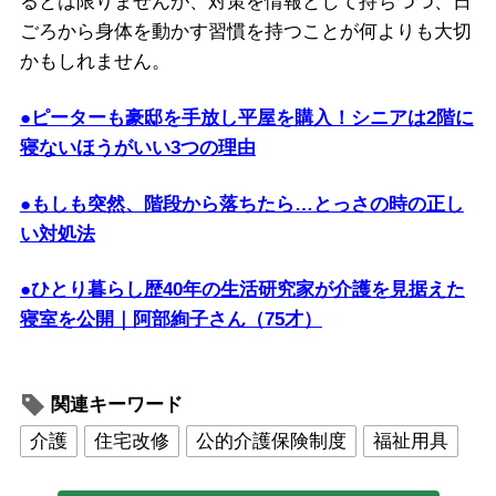
るとは限りませんが、対策を情報として持ちつつ、日
ごろから身体を動かす習慣を持つことが何よりも大切
かもしれません。
●ピーターも豪邸を手放し平屋を購入！シニアは2階に
寝ないほうがいい3つの理由
●もしも突然、階段から落ちたら…とっさの時の正し
い対処法
●ひとり暮らし歴40年の生活研究家が介護を見据えた
寝室を公開｜阿部絢子さん（75才）
関連キーワード
介護
住宅改修
公的介護保険制度
福祉用具