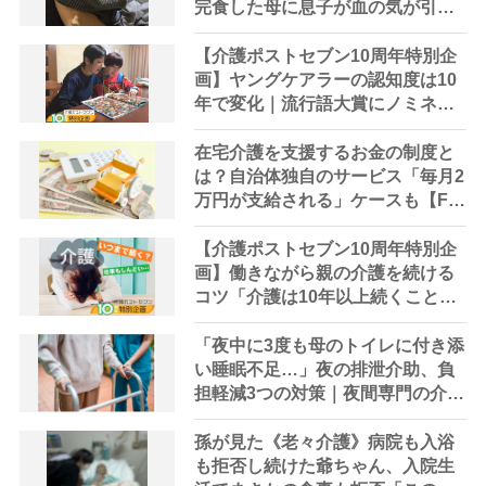
完食した母に息子が血の気が引い
た理由
【介護ポストセブン10周年特別企
画】ヤングケアラーの認知度は10
年で変化｜流行語大賞にノミネー
ト、法律にも明記されたが果たし
て現在は？
在宅介護を支援するお金の制度と
は？自治体独自のサービス「毎月2
万円が支給される」ケースも【FP
解説】
【介護ポストセブン10周年特別企
画】働きながら親の介護を続ける
コツ「介護は10年以上続くこと
も…3つのフェーズに分けて考えて
みよう」【社会福祉士解説】
「夜中に3度も母のトイレに付き添
い睡眠不足…」夜の排泄介助、負
担軽減3つの対策｜夜間専門の介護
対策やレスパイトケアなどケアマ
ネに相談を
孫が見た《老々介護》病院も入浴
も拒否し続けた爺ちゃん、入院生