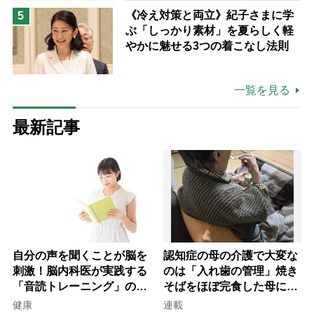
《冷え対策と両立》紀子さまに学
5
ぶ「しっかり素材」を夏らしく軽
やかに魅せる3つの着こなし法則
一覧を見る
最新記事
自分の声を聞くことが脳を
認知症の母の介護で大変な
刺激！脳内科医が実践する
のは「入れ歯の管理」焼き
「音読トレーニング」の極
そばをほぼ完食した母に息
意
子が血の気が引いた理由
健康
連載